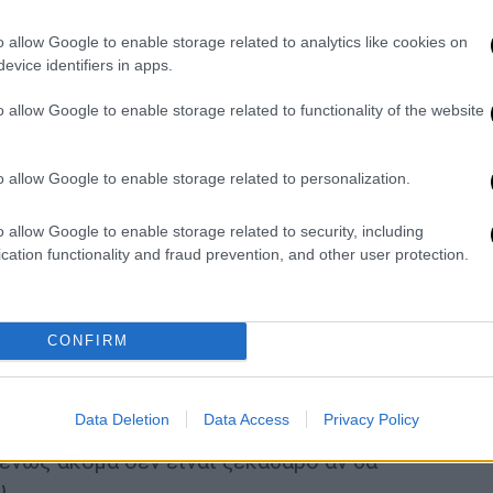
λαφόν στα
υπερκέρδη των εταιρειών
o allow Google to enable storage related to analytics like cookies on
evice identifiers in apps.
ς
από φθηνές πηγές, τα οποία οι χώρες θα
 καταναλωτές και στις επιχειρήσεις, με
o allow Google to enable storage related to functionality of the website
ρεύματος
.
ινό
«
τέλος
αλληλεγγύης
» στις εταιρείες
o allow Google to enable storage related to personalization.
 κοινό στόχο για να
περιορίσουν οι χώρες
ς ενέργειάς
σε
ώρες αιχμής
.
o allow Google to enable storage related to security, including
ώνη
, η
Κομισιόν
προσανατολίζεται στο να
cation functionality and fraud prevention, and other user protection.
ν τιμή του
φυσικού
αερίου
, όπως αιτήθηκαν
αι η
Ελλάδα
. Οι χώρες αυτές τονίζουν πως
νέργεια θα πρέπει να μπει ένα ευρύτερο
CONFIRM
υ
και όχι μόνο στο ρωσικό φυσικό αέριο,
προηγούμενη Ευρώπη.
Data Deletion
Data Access
Privacy Policy
αση θέλει χρόνο προκειμένου να
ένως ακόμα δεν είναι ξεκάθαρο αν θα
υ.