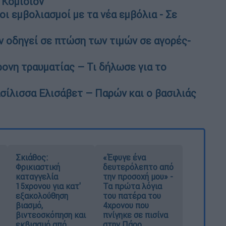
 Κομισιόν
ι εμβολιασμοί με τα νέα εμβόλια - Σε
ν οδηγεί σε πτώση των τιμών σε αγορές-
ρονη τραυματίας – Τι δήλωσε για το
σίλισσα Ελισάβετ – Παρών και ο βασιλιάς
Σκιάθος:
«Έφυγε ένα
Φρικιαστική
δευτερόλεπτο από
καταγγελία
την προσοχή μου» -
15χρονου για κατ'
Τα πρώτα λόγια
εξακολούθηση
του πατέρα του
βιασμό,
4χρονου που
βιντεοσκόπηση και
πνίγηκε σε πισίνα
εκβιασμό από
στην Πάρο