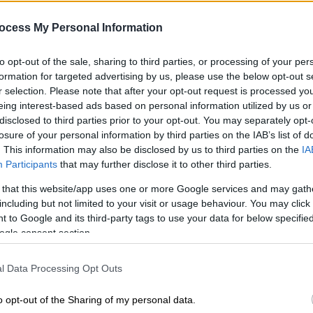
υ θα παρουσιάσει για την ενέργεια η
ocess My Personal Information
νέργειας της ΕΕ, που έλαβε χώρα την
to opt-out of the sale, sharing to third parties, or processing of your per
formation for targeted advertising by us, please use the below opt-out s
η για το μείζον ζήτημα της επιβολής
r selection. Please note that after your opt-out request is processed y
ς το μπαλάκι» στην
Κομισιόν
για την εύρεση
eing interest-based ads based on personal information utilized by us or
ι από τους
27
.
disclosed to third parties prior to your opt-out. You may separately opt-
losure of your personal information by third parties on the IAB’s list of
μένη του καναλιού στις Βρυξέλλες
Μαρία
. This information may also be disclosed by us to third parties on the
IA
 μήνες δεν μπορούν να συμφωνήσουν για το
Participants
that may further disclose it to other third parties.
πορούμε να είμαστε παραπάνω
αισιόδοξοι
.
 that this website/app uses one or more Google services and may gath
including but not limited to your visit or usage behaviour. You may click 
 to Google and its third-party tags to use your data for below specifi
ogle consent section.
l Data Processing Opt Outs
o opt-out of the Sharing of my personal data.