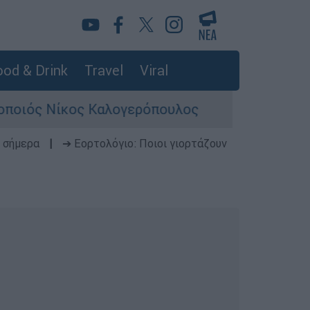
od & Drink
Travel
Viral
ος Καλογερόπουλος
Σκιάθος: Φρικιαστική
 σήμερα
|
➔ Εορτολόγιο: Ποιοι γιορτάζουν