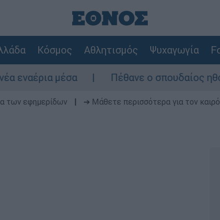
λλάδα
Κόσμος
Αθλητισμός
Ψυχαγωγία
Fo
 μέσα
Πέθανε ο σπουδαίος ηθοποιός Νίκ
δα των εφημερίδων
|
➔ Μάθετε περισσότερα για τον καιρό