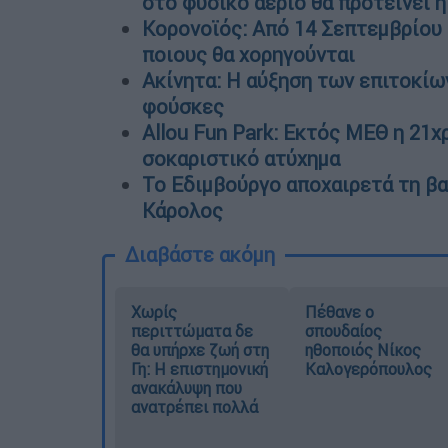
στο φυσικό αέριο θα προτείνει η
Κορονοϊός: Από 14 Σεπτεμβρίου ο
ποιους θα χορηγούνται
Ακίνητα: Η αύξηση των επιτοκίω
φούσκες
Allou Fun Park: Εκτός ΜΕΘ η 21χ
σοκαριστικό ατύχημα
Το Εδιμβούργο αποχαιρετά τη βα
Κάρολος
Διαβάστε ακόμη
Χωρίς
Πέθανε ο
περιττώματα δε
σπουδαίος
θα υπήρχε ζωή στη
ηθοποιός Νίκος
Γη: Η επιστημονική
Καλογερόπουλος
ανακάλυψη που
ανατρέπει πολλά