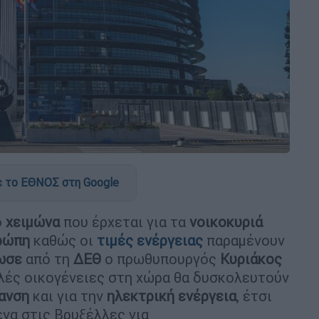
 το ΕΘΝΟΣ στη Google
ο
χειμώνα
που έρχεται για τα
νοικοκυριά
ρώπη
καθώς οι
τιμές
ενέργειας
παραμένουν
ωσε
από τη
ΔΕΘ
ο πρωθυπουργός
Κυριάκος
ολλές οικογένειες στη χώρα θα δυσκολευτούν
ανση
και για την
ηλεκτρική
ενέργεια
, έτσι
ένα στις Βρυξέλλες για