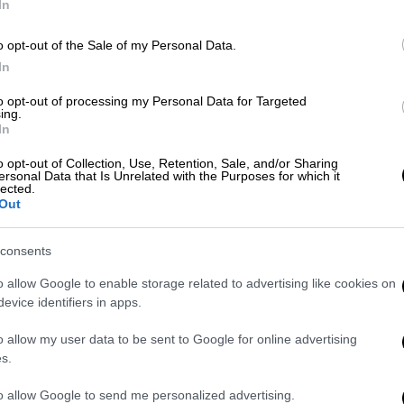
In
o opt-out of the Sale of my Personal Data.
In
video
to opt-out of processing my Personal Data for Targeted
ing.
In
o opt-out of Collection, Use, Retention, Sale, and/or Sharing
ersonal Data that Is Unrelated with the Purposes for which it
lected.
Out
consents
o allow Google to enable storage related to advertising like cookies on
evice identifiers in apps.
Τρίτη, αναμένεται να κατατεθούν οι
χο την πτώση των τιμών ενέργειας. Αυτή
o allow my user data to be sent to Google for online advertising
 της τα αιτήματα των χωρών μελών, όπως
s.
Παρασκευή και σχεδιάζει βρει μια λύση
to allow Google to send me personalized advertising.
αντίθετη
.