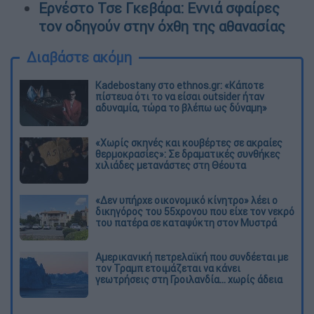
Ερνέστο Τσε Γκεβάρα: Εννιά σφαίρες
τον οδηγούν στην όχθη της αθανασίας
Διαβάστε ακόμη
Kadebostany στο ethnos.gr: «Κάποτε
πίστευα ότι το να είσαι outsider ήταν
αδυναμία, τώρα το βλέπω ως δύναμη»
«Χωρίς σκηνές και κουβέρτες σε ακραίες
θερμοκρασίες»: Σε δραματικές συνθήκες
χιλιάδες μετανάστες στη Θέουτα
«Δεν υπήρχε οικονομικό κίνητρο» λέει ο
δικηγόρος του 55χρονου που είχε τον νεκρό
του πατέρα σε καταψύκτη στον Μυστρά
Αμερικανική πετρελαϊκή που συνδέεται με
τον Τραμπ ετοιμάζεται να κάνει
γεωτρήσεις στη Γροιλανδία... χωρίς άδεια