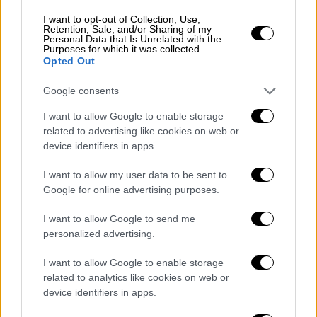
μέχρι τον Μάρτιο του επόμενου χρόνου και
αν δεν υπάρξουν άλλες «δυσάρεστες
I want to opt-out of Collection, Use,
Retention, Sale, and/or Sharing of my
εκπλήξεις» θα υπάρξει επιστροφή στην
Personal Data that Is Unrelated with the
Purposes for which it was collected.
κανονικότητα. Για την πορεία του
Opted Out
οργανωμένου λιανεμπορίου μέχρι το τέλος
Google consents
του έτους, ο κ. Μαχαίρας σημείωσε ότι οι
πωλήσεις σε όγκο θα είμαι μειωμένες 5-7%
I want to allow Google to enable storage
και οριακά πάνω σε αξία μεταξύ 1 με 2% ενώ
related to advertising like cookies on web or
device identifiers in apps.
η κερδοφορία θα είναι πτωτική.
I want to allow my user data to be sent to
Καταναλωτικές συμπεριφορές σε κρίση
Google for online advertising purposes.
Πόσο διαφορετικός είναι όμως σήμερα ο
I want to allow Google to send me
καταναλωτής και σε ποιο βαθμό οι
personalized advertising.
πληθωριστικές πιέσεις έχουν αλλάξει οι
αγοραστικές του συνήθειες; Σύμφωνα ε όσα
I want to allow Google to enable storage
related to analytics like cookies on web or
επισημαίνει στο ΑΠΕ-ΜΠΕ ο κ. Μαχαίρας, ο
device identifiers in apps.
καταναλωτής, όπως αποδεικνύεται από τις