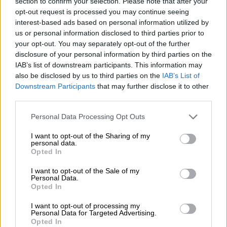
section to confirm your selection. Please note that after your
Μαχαίρας.
opt-out request is processed you may continue seeing
interest-based ads based on personal information utilized by
Πληθυσμός 15% στα τρόφιμα έως το
us or personal information disclosed to third parties prior to
your opt-out. You may separately opt-out of the further
τέλος του 2022
disclosure of your personal information by third parties on the
IAB’s list of downstream participants. This information may
Αναφερόμενος στο πληθωριστικό
also be disclosed by us to third parties on the
IAB’s List of
περιβάλλον έτσι όπως διαμορφώνεται,
Downstream Participants
that may further disclose it to other
εκτίμησε ότι
ο πληθωρισμός στα τρόφιμα
third parties.
μπορεί να φτάσει το 15% στο τέλος του
Please note that this website/app uses one or more Google
Personal Data Processing Opt Outs
χρόνου
. Πρόσθεσε επίσης, ότι οι
services and may gather and store information including but
υψηλότερες τιμές στους νέους
not limited to your visit or usage behaviour. You may click to
I want to opt-out of the Sharing of my
personal data.
grant or deny consent to Google and its third-party tags to
τιμοκαταλόγους των προμηθευτών προς
Opted In
use your data for below specified purposes in below Google
λιανεμπόρους φέρνουν νέες αυξήσεις στα
consent section.
I want to opt-out of the Sale of my
βασικά καταναλωτικά αγαθά ενώ την ίδια
Personal Data.
Opted In
στιγμή το διαθέσιμο εισόδημα των
καταναλωτών για τρόφιμα συρρικνώνεται.
I want to opt-out of processing my
Personal Data for Targeted Advertising.
Εκτίμησε μάλιστα ότι η ύφεση θα συνεχιστεί
Opted In