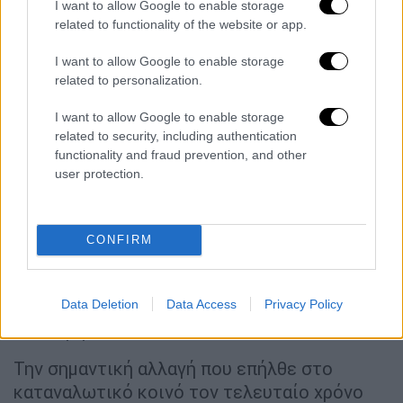
περισσότερες έρευνες, έχει προσαρμοστεί
I want to allow Google to enable storage
στα νέα δεδομένα
, έχει αλλάξει τις
related to functionality of the website or app.
καταναλωτικές και αγοραστικές του
I want to allow Google to enable storage
συνήθειες
, κυνηγά τις εκπτώσεις και τις
related to personalization.
προσφορές και επιλέγει με βασικό κριτήριο
την τιμή. Στο πλαίσιο αυτό, υπογράμμισε ότι
I want to allow Google to enable storage
related to security, including authentication
σε παγκόσμιο επίπεδο ο αριθμός των
functionality and fraud prevention, and other
πραγμάτων που βάζει ο καταναλωτής στο
user protection.
καλάθι δεν μειώνεται. Όπως διευκρίνισε «ο
τεμαχιακός όγκος στο καλάθι δεν έχει
μειωθεί, έχει όμως μειωθεί ο όγκος σε
CONFIRM
βάρος και σε ποσότητα. Επίσης έχει μειωθεί
ο τζίρος που συνεπάγεται μείωση της
κερδοφορίας των λιανεμπορικών
Data Deletion
Data Access
Privacy Policy
επιχειρήσεων».
Την σημαντική αλλαγή που επήλθε στο
καταναλωτικό κοινό τον τελευταίο χρόνο