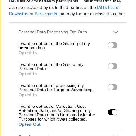
IAB’s list of downstream participants. This information may
ΕΤΑΑ, ΕΤΑΤ, ΕΤΑΠ-ΜΜΕ και ΔΕΗ.
also be disclosed by us to third parties on the
IAB’s List of
Την Τετάρτη 26 Οκτωβρίου 2022 θα
Downstream Participants
that may further disclose it to other
καταβληθούν οι κύριες και οι
third parties.
επικουρικές συντάξεις των
Please note that this website/app uses one or more Google
Personal Data Processing Opt Outs
συνταξιούχων που προέρχονται από
services and may gather and store information including but
τους τέως φορείς: ΙΚΑ-ΕΤΑΜ, τράπεζες,
not limited to your visit or usage behaviour. You may click to
I want to opt-out of the Sharing of my
personal data.
grant or deny consent to Google and its third-party tags to
εντασσόμενα (ΤΣΕΑΠΓΣΟ,ΤΣΠ-ΗΣΑΠ),
Opted In
use your data for below specified purposes in below Google
ΟΤΕ και Δημόσιο, που ο ΑΜΚΑ τους
consent section.
I want to opt-out of the Sale of my
τελειώνει σε 1, 3, 5, 7, 9.
Personal Data.
Opted In
Την Πέμπτη 27 Οκτωβρίου 2022 θα
καταβληθούν οι κύριες και οι
I want to opt-out of processing my
Personal Data for Targeted Advertising.
επικουρικές συντάξεις των
Opted In
συνταξιούχων που προέρχονται από
I want to opt-out of Collection, Use,
τους τέως φορείς: ΙΚΑ-ΕΤΑΜ, τράπεζες,
Retention, Sale, and/or Sharing of my
εντασσόμενα (ΤΣΕΑΠΓΣΟ,ΤΣΠ-ΗΣΑΠ),
Personal Data that Is Unrelated with the
Purposes for which it was collected.
ΟΤΕ και Δημόσιο, που ο ΑΜΚΑ τους
Opted Out
τελειώνει σε 0, 2, 4, 6, 8.