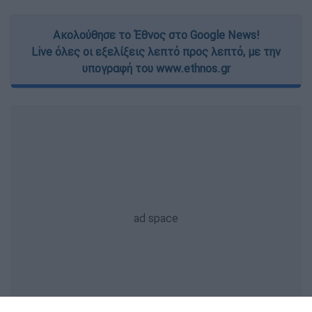
Ακολούθησε το Έθνος στο Google News!
Live όλες οι εξελίξεις λεπτό προς λεπτό, με την
υπογραφή του www.ethnos.gr