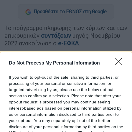
Προσθέστε το ΕΘΝΟΣ στη Google
Το πρόγραμμα πληρωμής των κύριων και των
επικουρικών
συντάξεων
μηνός Νοεμβρίου
2022 ανακοίνωσε ο
e-ΕΦΚΑ
.
Συγκεκριμένα, στο πλαίσιο της εφαρμογής
του μέτρου της ταυτόχρονης καταβολής των
Do Not Process My Personal Information
κύριων και των επικουρικών συντάξεων,
το
If you wish to opt-out of the sale, sharing to third parties, or
πρόγραμμα πληρωμής διαμορφώνεται ως
processing of your personal or sensitive information for
εξής:
targeted advertising by us, please use the below opt-out
section to confirm your selection. Please note that after your
Την Τρίτη 25 Οκτωβρίου 2022 θα
opt-out request is processed you may continue seeing
καταβληθούν οι κύριες και οι
interest-based ads based on personal information utilized by
επικουρικές συντάξεις των
us or personal information disclosed to third parties prior to
συνταξιούχων που προέρχονται από
your opt-out. You may separately opt-out of the further
disclosure of your personal information by third parties on the
τους τέως φορείς: ΟΑΕΕ, ΟΓΑ, ΝΑΤ,