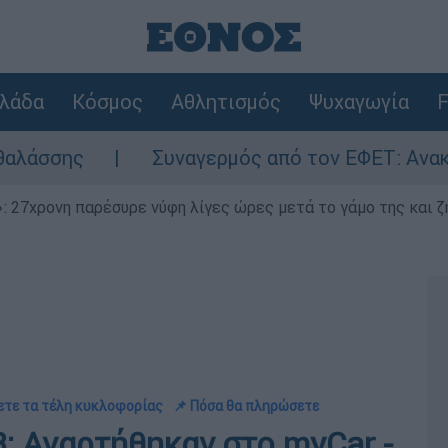
λάδα
Κόσμος
Αθλητισμός
Ψυχαγωγία
F
Συναγερμός από τον ΕΦΕΤ: Ανακαλείται γνωσ
 27χρονη παρέσυρε νύφη λίγες ώρες μετά το γάμο της και ζη
ετε τα τέλη κυκλοφορίας
📌 Πόσα θα πληρώσετε
: Αναρτήθηκαν στο myCar -