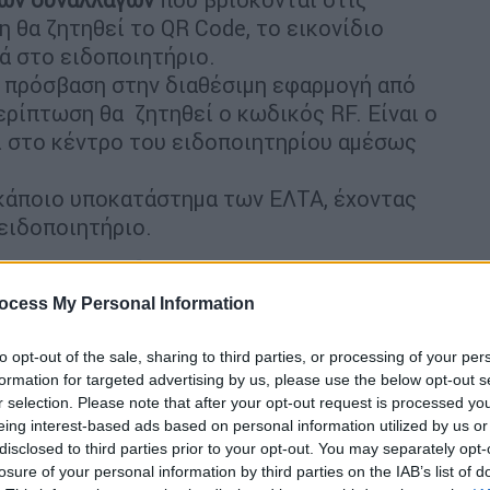
 θα ζητηθεί το QR Code, το εικονίδιο
ά στο ειδοποιητήριο.
 πρόσβαση στην διαθέσιμη εφαρμογή από
ερίπτωση θα ζητηθεί ο κωδικός RF. Είναι ο
ι στο κέντρο του ειδοποιητηρίου αμέσως
 κάποιο υποκατάστημα των ΕΛΤΑ, έχοντας
ειδοποιητήριο.
ώσετε τα τέλη κυκλοφορίας
ocess My Personal Information
οφορίας μπορεί να πραγματοποιηθεί με
to opt-out of the sale, sharing to third parties, or processing of your per
formation for targeted advertising by us, please use the below opt-out s
r selection. Please note that after your opt-out request is processed y
 κωδικών
TAXISNET
. Θα πρέπει να έχετε
eing interest-based ads based on personal information utilized by us or
Taxisnet, τον ΑΦΜ καθώς και τον αριθμό
disclosed to third parties prior to your opt-out. You may separately opt-
losure of your personal information by third parties on the IAB’s list of