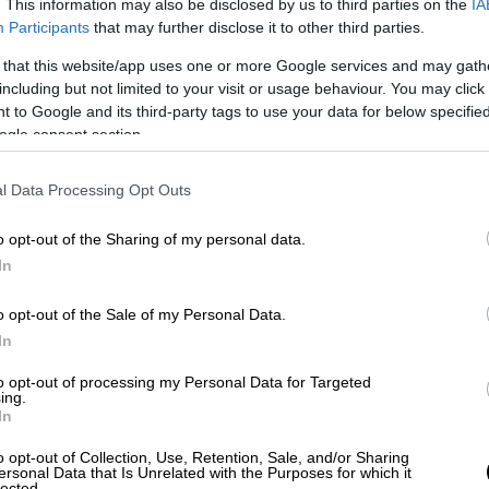
. This information may also be disclosed by us to third parties on the
IA
τε είναι:
Participants
that may further disclose it to other third parties.
 that this website/app uses one or more Google services and may gath
 της
ΑΑΔΕ
.
including but not limited to your visit or usage behaviour. You may click 
 ΣΤΗΝ ΕΦΑΡΜΟΓΗ».
 to Google and its third-party tags to use your data for below specifi
xisnet και πατάτε ΣΥΝΔΕΣΗ.
ogle consent section.
μάτων».
ελών Κυκλοφορίας Οχημάτων».
l Data Processing Opt Outs
έτος (2023) που εμφανίζονται είναι τα
ε τον αριθμό κυκλοφορίας του οχήματος.
o opt-out of the Sharing of my personal data.
ο Τελών Κυκλοφορίας» προκειμένου να
In
σε κάποιον υπολογιστή, όπου στη συνέχεια
o opt-out of the Sale of my Personal Data.
In
ύπωση των ειδοποιητηρίων χωρίς τη χρήση
to opt-out of processing my Personal Data for Targeted
ν περίπτωση χρειάζονται ο
προσωπικός σας
ing.
In
οχήματος.
o opt-out of Collection, Use, Retention, Sale, and/or Sharing
ersonal Data that Is Unrelated with the Purposes for which it
lected.