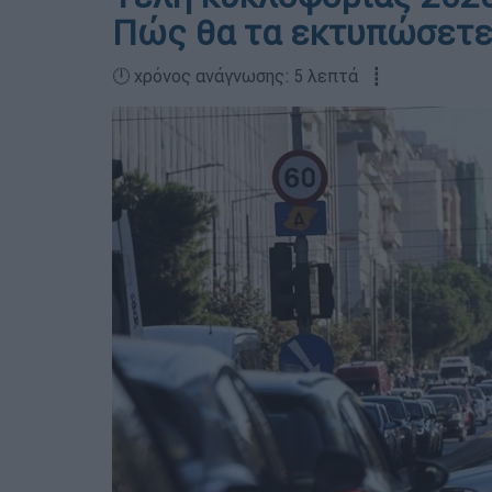
Πώς θα τα εκτυπώσετ
🕛 χρόνος ανάγνωσης: 5 λεπτά ┋