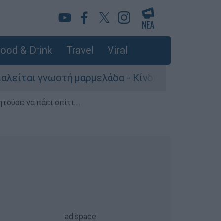
ood & Drink
Travel
Viral
τή μαρμελάδα - Κίνδυνος θραύσης στη συσκευασ
τούσε να πάει σπίτι...