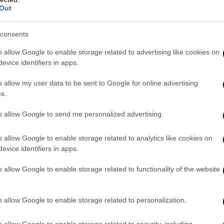
Out
ΤΗΝ ΕΦΑΡΜΟΓΗ».
consents
 αριθμό κυκλοφορίας του οχήματος και
πιθυμείτε.
o allow Google to enable storage related to advertising like cookies on
evice identifiers in apps.
ι εμφανίζεται το ειδοποιητήριο σε νέο
ετε στο κινητό ή σε κάποιον υπολογιστή
o allow my user data to be sent to Google for online advertising
το εκτυπώσετε.
s.
α πληρώσουν τα τέλη κυκλοφορίας θα είναι
to allow Google to send me personalized advertising.
γούν στο όχημα τους. Αντίθετα όσοι δεν
ν κινδυνεύουν από πρόστιμα, μπορούν να
o allow Google to enable storage related to analytics like cookies on
evice identifiers in apps.
δες τους μέσω της πλατφόρμας της ΑΑΔΕ.
o allow Google to enable storage related to functionality of the website
ο κάτοχος κάθε οχήματος για τα τέλη
o allow Google to enable storage related to personalization.
o allow Google to enable storage related to security, including