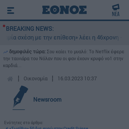
BREAKING NEWS:
σχέση με την επίθεση» λέει η 46χρονη - Τι αποκ
δημοφιλές τώρα:
Σου καίει το μυαλό: Το Netflix έφερε
την ταινιάρα του Νόλαν που οι φαν έχουν κρυφό νο1 στην
καρδιά...
┋
Οικονομία
┋
16.03.2023 10:37
Newsroom
Ενότητες στο άρθρο:
📌 «Σωσίβιο» 50 δισ. ευρώ στην Credit Suisse