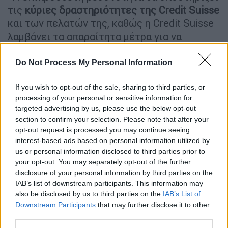
τις
κύριες δραστηριότητες της Credit Suisse
και των πελατών της, καθώς η Credit Suisse
λαμβάνει τα απαραίτητα μέτρα για να
δημιουργηθεί μια τράπεζα πιο απλή και
στοχευμένη, βασισμένη στις ανάγκες των
Do Not Process My Personal Information
πελατών της», ανέφερε η
δεύτερη
If you wish to opt-out of the sale, sharing to third parties, or
μεγαλύτερη τράπεζα της Ελβετίας
σε δελτίο
processing of your personal or sensitive information for
Τύπου που δημοσιοποίησε.
targeted advertising by us, please use the below opt-out
section to confirm your selection. Please note that after your
Όταν έκλεισε χθες το
χρηματιστήριο
, η
opt-out request is processed you may continue seeing
τράπεζα είχε κεφαλαιοποίηση 6,7 δισεκ.
interest-based ads based on personal information utilized by
ελβετικά φράγκα (6,8 δισεκ. ευρώ), ψίχουλα
us or personal information disclosed to third parties prior to
για μια από τις
30 τράπεζες
σε όλο τον
your opt-out. You may separately opt-out of the further
disclosure of your personal information by third parties on the
κόσμο που θεωρούνται συστημικά
IAB’s list of downstream participants. This information may
σημαντικές, ή αλλιώς πολύ μεγάλες για να
also be disclosed by us to third parties on the
IAB’s List of
πτωχεύσουν.
Downstream Participants
that may further disclose it to other
third parties.