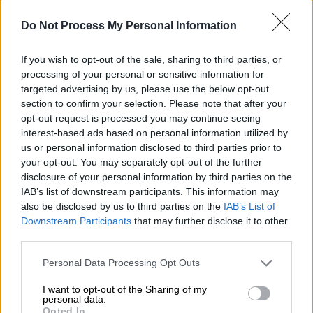
μεταξύ άλλων: «Το κεφάλαιο της
Do Not Process My Personal Information
χρηματοδότησης έχει εξαντληθεί. Η Εταιρία
εμφανίζει σημαντικό οικονομικό έλλειμμα
If you wish to opt-out of the sale, sharing to third parties, or
λειτουργίας, το οποίο είναι ζήτημα
processing of your personal or sensitive information for
επιβίωσης να αντιμετωπιστεί άμεσα. Ο
targeted advertising by us, please use the below opt-out
section to confirm your selection. Please note that after your
χρόνος δυνατότητας παρέμβασης για τη
opt-out request is processed you may continue seeing
διάσωση των ΕΛΤΑ είναι μικρός και μετράει
interest-based ads based on personal information utilized by
αντίστροφα».
us or personal information disclosed to third parties prior to
your opt-out. You may separately opt-out of the further
Παρόλα αυτά ο νεος υπουργός Ψηφιακής
disclosure of your personal information by third parties on the
Διακυβέρνησης,
Δημήτρης Παπαστεργίου
IAB’s list of downstream participants. This information may
also be disclosed by us to third parties on the
IAB’s List of
βλέπει λάθη αλλά και... αποτελέσματα στην
Downstream Participants
that may further disclose it to other
πολιτική που προηγήθηκε. Στην ομιλία του
third parties.
στο πλαίσιο των προγραμματικών δηλώσεων
Please note that this website/app uses one or more Google
στη Βουλή, αφού έσπευσε να ξεκαθαρίσει ότι
Personal Data Processing Opt Outs
services and may gather and store information including but
η μόνη αρμοδιότητα που διατηρεί το
not limited to your visit or usage behaviour. You may click to
I want to opt-out of the Sharing of my
υπουργείο στα ΕΛΤΑ είναι ο έλεγχος της
personal data.
grant or deny consent to Google and its third-party tags to
Opted In