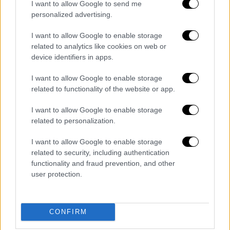
αποστάσεις αναφέροντας πως «η δουλειά
I want to allow Google to send me
personalized advertising.
πρέπει να συνεχιστεί. Δεν είναι δυνατόν στο
κέντρο της Αθήνας σε ακτίνα ενός
I want to allow Google to enable storage
χιλιομέτρου εδώ γύρω να υπάρχουν δύο
related to analytics like cookies on web or
μεγάλα και δέκα μικρά καταστήματα. Το
device identifiers in apps.
δίκτυο χρειάζεται αναδιάρθρωση με
I want to allow Google to enable storage
αξιοποίηση νέων τεχνολογιών, χωρίς να
related to functionality of the website or app.
αφήνουμε μικρές κοινωνίες αβοήθητες και
χωρίς να κινδυνεύσει η δουλειά κανενός.
I want to allow Google to enable storage
related to personalization.
Συζητήσαμε ήδη με τη διοίκηση του
I want to allow Google to enable storage
Υπερταμείου και των ΕΛΤΑ, προκειμένου να
related to security, including authentication
δούμε ήδη σημειακές βελτιώσεις, έτσι ώστε
functionality and fraud prevention, and other
να μη μείνει καμία αστική ή περιαστική
user protection.
περιοχή χωρίς εξαιρετικά ακριβείς και
σωστές ταχυδρομικές υπηρεσίες σε
απόσταση λίγων λεπτών».
CONFIRM