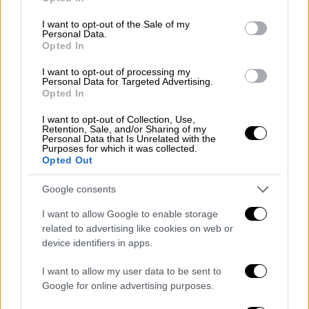
καθολικής υπηρεσίας και η ισότιμη
use your data for below specified purposes in below Google
consent section.
πρόσβαση κάθε πολίτη σε ακριτικές και
I want to opt-out of the Sale of my
Personal Data.
νησιωτικές περιοχές δεδομένου ότι
Opted In
ανήκουν στο Υπερταμείο, συμπλήρωσε πως
I want to opt-out of processing my
«αυτό δεν συνιστά σε καμία περίπτωση
Personal Data for Targeted Advertising.
Opted In
αφορμή να μην επέμβουμε».
I want to opt-out of Collection, Use,
Παραδέχτηκε, πάντως, και λάθη
Retention, Sale, and/or Sharing of my
Personal Data that Is Unrelated with the
επισημαίνοντας:
«Τα ΕΛΤΑ πέρασαν από
Purposes for which it was collected.
εποχές που χρέωναν τον Έλληνα πολίτη 7,5
Opted Out
εκατομμύρια τον μήνα και πλέον κινούνται
Google consents
σε ένα πολύ καλύτερο μέλλον. Με τις
προσπάθειες και παρά τα λάθη που έγιναν,
I want to allow Google to enable storage
related to advertising like cookies on web or
ήδη φαίνονται τα πρώτα αποτελέσματα».
device identifiers in apps.
Ο κ. Παπαστεργίου δεν αντιτάχθηκε στη
I want to allow my user data to be sent to
συρρίκνωση του δικτύου των καταστημάτων
Google for online advertising purposes.
των ΕΛΤΑ όπου αυτά είναι σε πολύ κοντινές