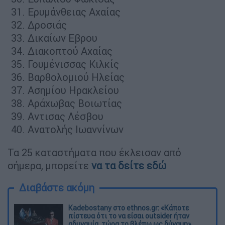
Ερυμάνθειας Αχαίας
Δροσιάς
Δικαίων Εβρου
Διακοπτού Αχαίας
Γουμένισσας Κιλκίς
Βαρθολομιού Ηλείας
Ασημίου Ηρακλείου
Αράχωβας Βοιωτίας
Αντισας Λέσβου
Ανατολής Ιωαννίνων
Τα 25 καταστήματα που έκλεισαν από
σήμερα, μπορείτε
να τα δείτε εδώ
Διαβάστε ακόμη
Kadebostany στο ethnos.gr: «Κάποτε
πίστευα ότι το να είσαι outsider ήταν
αδυναμία, τώρα το βλέπω ως δύναμη»