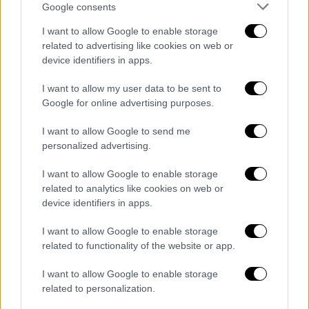
Google consents
video
I want to allow Google to enable storage
related to advertising like cookies on web or
device identifiers in apps.
I want to allow my user data to be sent to
Google for online advertising purposes.
Σύμφωνα με πληροφορίες του OPEN και της
I want to allow Google to send me
Γεωργίας Γαραντζιώτη ενδέχεται μέσα στο
personalized advertising.
φθινόπωρο, και πιθανότατα τον Οκτώβριο,
να δούμε στη βάση της Σούδας να
I want to allow Google to enable storage
μετασταθμεύουν
related to analytics like cookies on web or
device identifiers in apps.
για συνεκπαιδεύσεις με ελληνικά μαχητικά τ
α «αόρατα» αμερικανικά μαχητικά. Πρόκειται
I want to allow Google to enable storage
για 12 μαχητικά αεροσκάφη F-22 Raptor που
related to functionality of the website or app.
πρόσφατα προσγειώθηκαν σε αεροπορική
I want to allow Google to enable storage
βάση της Βρετανίας.
related to personalization.