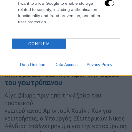
I want to allow Google to enable storage
related to security, including authentication
functionality and fraud prevention, and other
user protection.
video
CONFIRM
Data Deletion
Data Access
Privacy Policy
Μήνυμα Δένδια λίγο πριν την έξοδο
του γεωτρύπανου
Λίγα 24ωρα πριν από την έξοδο του
τουρκικού
γεωτρύπανου Aμπντούλ Χαμίντ Χαν για
γεωτρήσεις, ο Υπουργός Εξωτερικών Νίκος
Δένδιας στέλνει μήνυμα για την κατοχύρωση