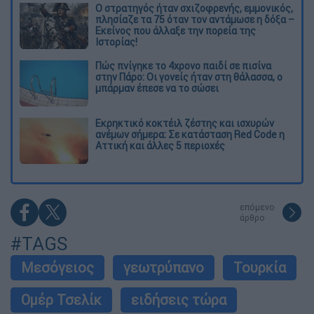
O στρατηγός ήταν σχιζοφρενής, εμμονικός,
πλησίαζε τα 75 όταν τον αντάμωσε η δόξα –
Εκείνος που άλλαξε την πορεία της
Ιστορίας!
Πώς πνίγηκε το 4χρονο παιδί σε πισίνα
στην Πάρο: Οι γονείς ήταν στη θάλασσα, ο
μπάρμαν έπεσε να το σώσει
Εκρηκτικό κοκτέιλ ζέστης και ισχυρών
ανέμων σήμερα: Σε κατάσταση Red Code η
Αττική και άλλες 5 περιοχές
επόμενο
άρθρο
#TAGS
Μεσόγειος
γεωτρύπανο
Τουρκία
Ομέρ Τσελίκ
ειδήσεις τώρα