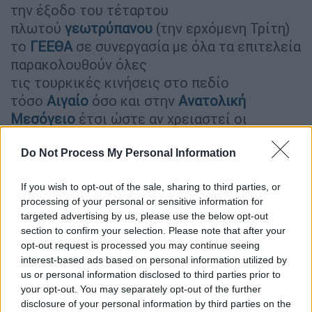
την έξοδο του τέταρτου
πλωτού
γεωτρύπανου
(την ερχόμενη Τρίτη)
το
ΓΕΕΘΑ
σε συνεργασία με όλα τα επιτελεία
παρακολουθούν όλες
τις τουρκικές κινήσεις στο πεδίο
τόσο
Αιγαίο
όσο και στην
Ανατολική
Μεσόγειο
έτσι ώστε αν χρειαστεί οι
μονάδες του ελληνικού στόλου να
αντιδράσουν άμεσα καθώς η Ελλάδα δεν
Do Not Process My Personal Information
είναι διατεθειμένη να ανεχθεί καμία
If you wish to opt-out of the sale, sharing to third parties, or
αμφισβήτησή των κυριαρχικών της
processing of your personal or sensitive information for
δικαιωμάτων.
targeted advertising by us, please use the below opt-out
section to confirm your selection. Please note that after your
opt-out request is processed you may continue seeing
interest-based ads based on personal information utilized by
us or personal information disclosed to third parties prior to
your opt-out. You may separately opt-out of the further
disclosure of your personal information by third parties on the