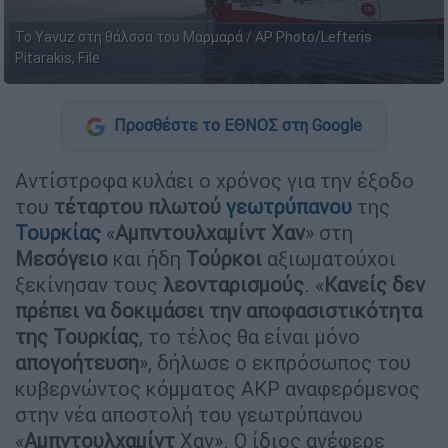
Το Yavuz στη θάλσσα του Μαρμαρά / AP Photo/Lefteris
Pitarakis, File
Προσθέστε το ΕΘΝΟΣ στη Google
Αντίστροφα κυλάει ο χρόνος για την έξοδο
του
τέταρτου
πλωτού
γεωτρύπανου
της
Τουρκίας
«
Αμπντουλχαμίντ Χαν
» στη
Μεσόγειο
και ήδη
Τούρκοι
αξιωματούχοι
ξεκίνησαν τους
λεονταρισμούς
. «
Κανείς δεν
πρέπει να δοκιμάσει την αποφασιστικότητα
της Τουρκίας
, το τέλος θα είναι μόνο
απογοήτευση
», δήλωσε ο εκπρόσωπος του
κυβερνώντος κόμματος ΑΚΡ αναφερόμενος
στην νέα αποστολή του γεωτρύπανου
«
Αμπντουλχαμίντ
Χαν». Ο ίδιος ανέφερε