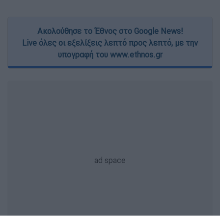
Ακολούθησε το Έθνος στο Google News!
Live όλες οι εξελίξεις λεπτό προς λεπτό, με την
υπογραφή του www.ethnos.gr