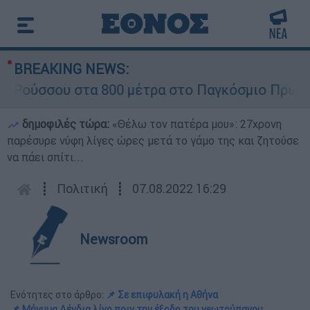
BREAKING NEWS:
ύσσου στα 800 μέτρα στο Παγκόσμιο Πρωτάθλημ
δημοφιλές τώρα:
«Θέλω τον πατέρα μου»: 27χρονη
παρέσυρε νύφη λίγες ώρες μετά το γάμο της και ζητούσε
να πάει σπίτι...
┋
Πολιτική
┋
07.08.2022 16:29
Newsroom
Ενότητες στο άρθρο:
📌 Σε επιφυλακή η Αθήνα
📌 Μήνυμα Δένδια λίγο πριν την έξοδο του γεωτρύπανου