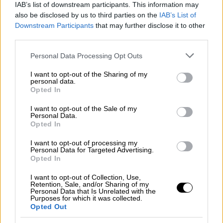
video
IAB’s list of downstream participants. This information may
also be disclosed by us to third parties on the
IAB’s List of
Downstream Participants
that may further disclose it to other
third parties.
Please note that this website/app uses one or more Google
Personal Data Processing Opt Outs
services and may gather and store information including but
Η Αθήνα έχει προχωρήσει σε όλες
not limited to your visit or usage behaviour. You may click to
I want to opt-out of the Sharing of my
personal data.
τις κινήσεις και ενέργειες ετοιμότητας μέσ
grant or deny consent to Google and its third-party tags to
Opted In
use your data for below specified purposes in below Google
ω διαρκών ασκήσεων με συμμαχικές χώρες.
consent section.
I want to opt-out of the Sale of my
Στο πλαίσιο αυτό ολοκληρώθηκε
Personal Data.
συνεκπαίδευση τύπου PASSEX μεταξύ
Opted In
μονάδων
I want to opt-out of processing my
του Ελληνικού Πολεμικού Ναυτικού και
Personal Data for Targeted Advertising.
Opted In
γαλλική φρεγάτα.
I want to opt-out of Collection, Use,
Retention, Sale, and/or Sharing of my
Personal Data that Is Unrelated with the
Purposes for which it was collected.
Opted Out