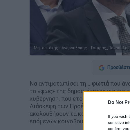
Μητσοτάκης - Ανδρουλάκης - Τσίπρας_Παρακολουθ
Προσθέστε
Να αντιμετωπίσει τη…
φωτιά
που άν
το «φως» της δημοσιότητας για τις
κυβέρνηση, που ετοιμάζεται για μία
Do Not Pr
Διάσκεψη των Προέδρων σήμερα θα 
ακολουθήσουν τα κόμματα, ενώ θα κα
If you wish 
επόμενων κοινοβουλευτικών συνεδρ
sensitive in
confirm you