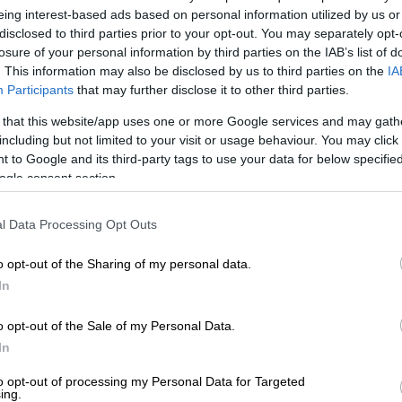
κουν με μια σειρά κινήσεων το επόμενο
eing interest-based ads based on personal information utilized by us or
πίθεση της αντιπολίτευσης. Ωστόσο, μία
disclosed to third parties prior to your opt-out. You may separately opt-
losure of your personal information by third parties on the IAB’s list of
και είναι δεδομένο πως το συγκεκριμένο
. This information may also be disclosed by us to third parties on the
IA
ίες στην πολιτική σκηνή.
Participants
that may further disclose it to other third parties.
ματισμός
για το ενδεχόμενο δημιουργίας
 that this website/app uses one or more Google services and may gath
που που θα «αντικαταστήσει» το
including but not limited to your visit or usage behaviour. You may click 
 to Google and its third-party tags to use your data for below specifi
ό το επόμενο διάστημα θα επιχειρηθεί με
ogle consent section.
 γέφυρες προς τους κεντρώους
ίναι να καλλιεργηθεί και ένα θετικό
l Data Processing Opt Outs
o opt-out of the Sharing of my personal data.
ία
ετοιμάζονται για την προ
ημερησίας
In
 την εβδομάδα στη Βουλή και στην οποία η
ηρό μαρκάρισμα από την αντιπολίτευση. Το
o opt-out of the Sale of my Personal Data.
- ακόμα και σήμερα - αίτημα για τη
In
ώ υπέρ της σύστασης εξεταστικής
to opt-out of processing my Personal Data for Targeted
ing.