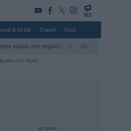
ood & Drink
Travel
Viral
ο σημείο
Δίωξη για ανθρωποκτονία από πρ
έδωσε» στις Αρχές