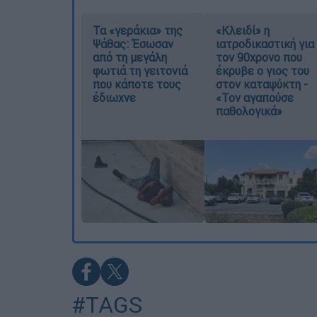
Τα «γεράκια» της
«Κλειδί» η
Ψάθας: Έσωσαν
ιατροδικαστική για
από τη μεγάλη
τον 90χρονο που
φωτιά τη γειτονιά
έκρυβε ο γιος του
που κάποτε τους
στον καταψύκτη -
έδιωχνε
«Τον αγαπούσε
παθολογικά»
#TAGS