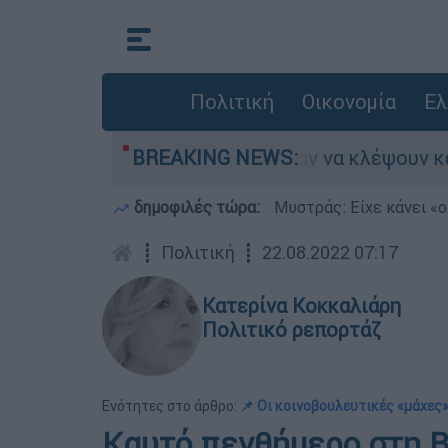
Πολιτική
Οικονομία
Ελ
Άνω Λιόσια: Πήγαν να κλέψουν καλώδια, έπαθε
BREAKING NEWS:
δημοφιλές τώρα:
Μυστράς: Είχε κάνει «ο
┋
Πολιτική
┋
22.08.2022 07:17
Κατερίνα Κοκκαλιάρη
Πολιτικό ρεπορτάζ
Ενότητες στο άρθρο:
📌 Οι κοινοβουλευτικές «μάχες»
Καυτό πενθήμερο στη Β