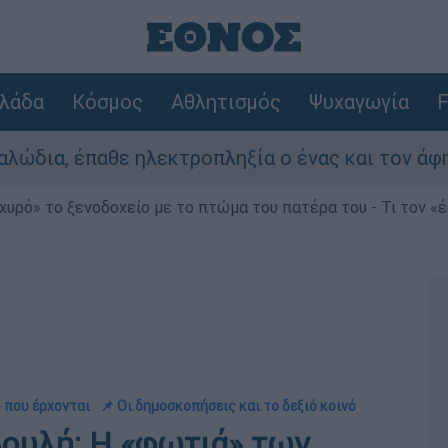
λάδα
Κόσμος
Αθλητισμός
Ψυχαγωγία
F
 ηλεκτροπληξία ο ένας και τον άφησαν νεκρό στ
χυρό» το ξενοδοχείο με το πτώμα του πατέρα του - Τι τον «
 που έρχονται
📌 Οι δημοσκοπήσεις και το δεξιό κοινό
ουλή: Η «φωτιά» των