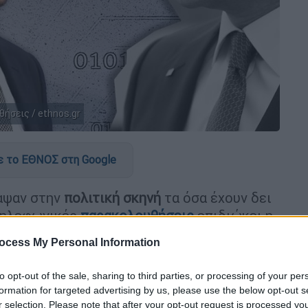
ήσεις / ethnos.gr
 το ΕΘΝΟΣ στη Google
αψαν στην
πολιτική σκηνή
τα όσα έχουν δει
 τηλεφωνικές
παρακολουθήσεις
επιδιώκει η
 δύσκολη εβδομάδα στη Βουλή. Στη
ocess My Personal Information
δοθεί μία
πρόγευση
της στρατηγικής που θα
θοριστεί και το χρονοδιάγραμμα των
to opt-out of the sale, sharing to third parties, or processing of your per
ιάσεων.
formation for targeted advertising by us, please use the below opt-out s
r selection. Please note that after your opt-out request is processed y