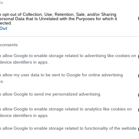
In
 «
ναι
» στη
σύσταση εξεταστικής επιτροπής
,
o opt-out of Collection, Use, Retention, Sale, and/or Sharing
επέκταση του χρονικού διαστήματος
ersonal Data that Is Unrelated with the Purposes for which it
lected.
ορίες αναφέρουν πως θα ζητήσει
Out
αετίας, με το επιχείρημα πως πρέπει να
ς του συστήματος και να αντιμετωπιστούν
consents
o allow Google to enable storage related to advertising like cookies on
ς» που έρχονται
evice identifiers in apps.
o allow my user data to be sent to Google for online advertising
την Πέμπτη- θα συνεδριάσει η
Επιτροπή
s.
αση του νέου διοικητή της ΕΥΠ, ώστε να
ακολουθήσει η προ ημερήσιας διάταξη
to allow Google to send me personalized advertising.
- για το θέμα των τηλεφωνικών
ργός Κυριάκος Μητσοτάκης αναμένεται να
o allow Google to enable storage related to analytics like cookies on
evice identifiers in apps.
γίνει αλλά και να περιγράψει στις επόμενες
o allow Google to enable storage related to functionality of the website
μία ακόμα συνεδρίαση της Επιτροπής Θεσμών