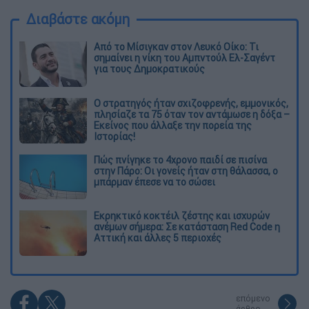
Διαβάστε ακόμη
Από το Μίσιγκαν στον Λευκό Οίκο: Τι
σημαίνει η νίκη του Αμπντούλ Ελ-Σαγέντ
για τους Δημοκρατικούς
O στρατηγός ήταν σχιζοφρενής, εμμονικός,
πλησίαζε τα 75 όταν τον αντάμωσε η δόξα –
Εκείνος που άλλαξε την πορεία της
Ιστορίας!
Πώς πνίγηκε το 4χρονο παιδί σε πισίνα
στην Πάρο: Οι γονείς ήταν στη θάλασσα, ο
μπάρμαν έπεσε να το σώσει
Εκρηκτικό κοκτέιλ ζέστης και ισχυρών
ανέμων σήμερα: Σε κατάσταση Red Code η
Αττική και άλλες 5 περιοχές
επόμενο
άρθρο