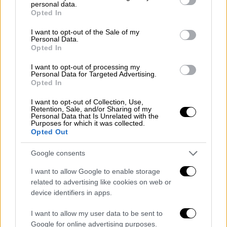
personal data.
ζωή τρέχουσα υπόθεση των
grant or deny consent to Google and its third-party tags to
Opted In
use your data for below specified purposes in below Google
παρακολουθήσεων, τα γεγονότα, τους
consent section.
I want to opt-out of the Sale of my
πρωταγωνιστές, τα κίνητρα, τις επιδιώξεις
Personal Data.
αφανών και φανερών κέντρων.
Opted In
I want to opt-out of processing my
Μόνον έτσι, με την αλήθεια πλήρη και
Personal Data for Targeted Advertising.
ακέραιη, μπορούμε να προστατεύσουμε τη
Opted In
Δημοκρατία, θωρακίζοντάς την με όλα τα
I want to opt-out of Collection, Use,
αναγκαία μέσα.
Retention, Sale, and/or Sharing of my
Personal Data that Is Unrelated with the
Purposes for which it was collected.
Ζητούμε, γι' αυτό, την άμεση σύγκληση της
Opted Out
Επιτροπής Θεσμών και Διαφάνειας, εντός
Google consents
της τρέχουσας εβδομάδας, σε συνέχεια της
από 29 Ιουλίου 2022 συνεδρίασής της, στην
I want to allow Google to enable storage
οποία θα κληθούν σε ακρόαση:
related to advertising like cookies on web or
device identifiers in apps.
α) ο νέος διοικητής της Εθνικής Υπηρεσίας
I want to allow my user data to be sent to
Πληροφοριών κ. Θεμιστοκλής Δεμίρης
Google for online advertising purposes.