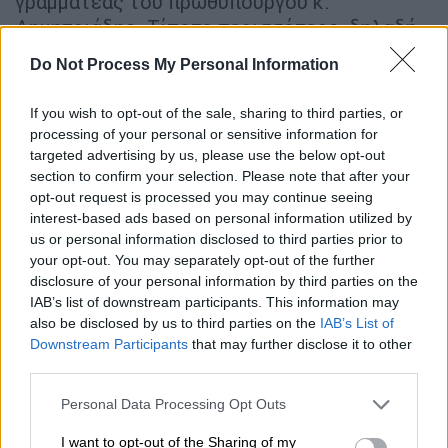
γραμματέας του πρωθυπουργού κ.
Δημητριάδης. Τίποτε περισσότερο, δηλαδή,
από μια σύντομη εκφορά του «απεταξάμην».
Do Not Process My Personal Information
Η θεσμική, όμως, εκτροπή παραμένει, η
If you wish to opt-out of the sale, sharing to third parties, or
παραβίαση της συνταγματικής νομιμότητας
processing of your personal or sensitive information for
βοά, η υπονόμευση κάθε έννοιας απορρήτου
targeted advertising by us, please use the below opt-out
των επικοινωνιών διαβρώνει δικαιώματα
section to confirm your selection. Please note that after your
και αξίες, τα ερωτήματα γιγαντώνονται και
opt-out request is processed you may continue seeing
interest-based ads based on personal information utilized by
όσο κρύβονται στο σκοτάδι πρόσωπα και
us or personal information disclosed to third parties prior to
ευθύνες, η Δημοκρατία, καχεκτική, θα
your opt-out. You may separately opt-out of the further
περιμένει την επόμενη αμφισβήτησή της.
disclosure of your personal information by third parties on the
IAB’s list of downstream participants. This information may
Κύριε πρόεδρε,
also be disclosed by us to third parties on the
IAB’s List of
Downstream Participants
that may further disclose it to other
Την πολιτική πρέπει να καθοδηγεί η ηθική
third parties.
της ευθύνης . Είναι αναγκαίο να γνωρίζουμε,
Please note that this website/app uses one or more Google
Personal Data Processing Opt Outs
πρέπει να γνωρίζει ο ελληνικός λαός τι
services and may gather and store information including but
συνέβη στην θλιβερή για την πολιτική μας
not limited to your visit or usage behaviour. You may click to
I want to opt-out of the Sharing of my