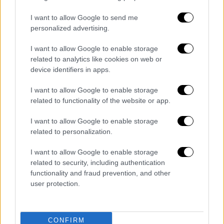
β) ο καθαιρεθείς διοικητής της Εθνικής
I want to allow Google to send me
Υπηρεσίας Πληροφοριών, ακλόνητα
personalized advertising.
σιωπηλός κατά την πρώτη εξέτασή του για
I want to allow Google to enable storage
όσα ενήργησε για τις «νόμιμες»
related to analytics like cookies on web or
επισυνδέσεις κ Παναγιώτης Κοντολέων
device identifiers in apps.
I want to allow Google to enable storage
related to functionality of the website or app.
I want to allow Google to enable storage
related to personalization.
I want to allow Google to enable storage
related to security, including authentication
functionality and fraud prevention, and other
user protection.
CONFIRM