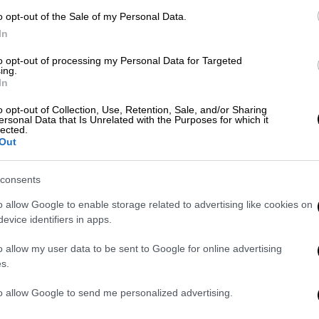
o opt-out of the Sale of my Personal Data.
τής της ΕΥΠ,
επί
ΣΥΡΙΖΑ
,
Γιάννης
In
ούθηση εκλεγμένων βουλευτών,
 απόλυτη
παραβίαση
του Συντάγματος και
to opt-out of processing my Personal Data for Targeted
ing.
ια επισύνδεση είναι νόμιμη όταν έχει
In
ται "νόμιμη επισύνδεση" όταν αυτή αφορά
o opt-out of Collection, Use, Retention, Sale, and/or Sharing
υλευτές».
ersonal Data that Is Unrelated with the Purposes for which it
lected.
Out
ατέας του Υπουργείου Εξωτερικών,
 ερώτηση του Γιάννη Ραγκούση για το
consents
ουλάκη, σημείωσε ότι οι υπηρεσίες δεν
o allow Google to enable storage related to advertising like cookies on
σύνολο των στοιχείων, ενώ συμπλήρωσε
evice identifiers in apps.
τσοτάκη για όλες τις νόμιμες
o allow my user data to be sent to Google for online advertising
s.
ται να είπε πως ο πρωθυπουργός είναι
ες επισυνδέσεις της ΕΥΠ που βρίσκονται
to allow Google to send me personalized advertising.
 προηγούμενη εβδομάδα από το βήμα της