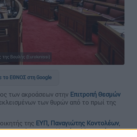
της Βουλής (Eurokinissi)
 το ΕΘΝΟΣ στη Google
ύρος των ακροάσεων στην
Επιτροπή Θεσμών
 κεκλεισμένων των θυρών από το πρωί της
οικητής της
ΕΥΠ,
Παναγιώτης Κοντολέων
,
ρακολουθήσεων τον
Κυριάκο Μητσοτάκη
,