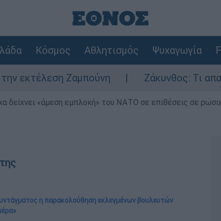
λάδα
Κόσμος
Αθλητισμός
Ψυχαγωγία
F
ση Ζαμπούνη
Ζάκυνθος: Τι απαντά η ΕΛΑΣ 
α δείχνει «άμεση εμπλοκή» του ΝΑΤΟ σε επιθέσεις σε ρωσι
της
Συντάγματος η παρακολούθηση εκλεγμένων βουλευτών
μέρα»