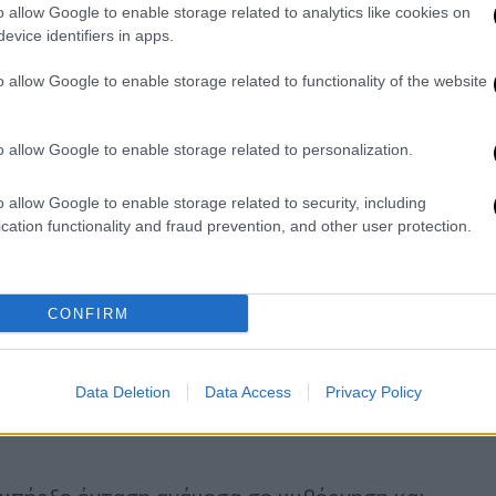
o allow Google to enable storage related to analytics like cookies on
 πρέπει να γνωρίζει ποιους «ακούει» η
evice identifiers in apps.
o allow Google to enable storage related to functionality of the website
, η εισαγγελέας της
ΕΥΠ Βασιλική Βλάχου
,
ιαφάνειας, φέρεται να είπε ότι το αίτημα
 τηλεφώνου του Νίκου Ανδρουλάκη έφερε
o allow Google to enable storage related to personalization.
χών της Υπηρεσίας.
o allow Google to enable storage related to security, including
cation functionality and fraud prevention, and other user protection.
ικής του θητείας ουδέποτε έγινε
 πολύ περισσότερου του τότε αρχηγού της
CONFIRM
ου Μητσοτάκη ή μελών της οικογένειάς του
ισε ότι δεν είχε γίνει κάποια επισύνδεση
Data Deletion
Data Access
Privacy Policy
ίχε ενημερώσει αρμοδίως τον Περισσό.