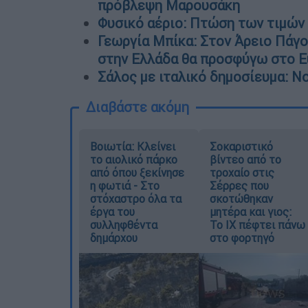
πρόβλεψη Μαρουσάκη
Φυσικό αέριο: Πτώση των τιμών
Γεωργία Μπίκα: Στον Άρειο Πάγο 
στην Ελλάδα θα προσφύγω στο Ε
Σάλος με ιταλικό δημοσίευμα: Νο
Διαβάστε ακόμη
Βοιωτία: Κλείνει
Σοκαριστικό
το αιολικό πάρκο
βίντεο από το
από όπου ξεκίνησε
τροχαίο στις
η φωτιά - Στο
Σέρρες που
στόχαστρο όλα τα
σκοτώθηκαν
έργα του
μητέρα και γιος:
συλληφθέντα
Το ΙΧ πέφτει πάνω
δημάρχου
στο φορτηγό