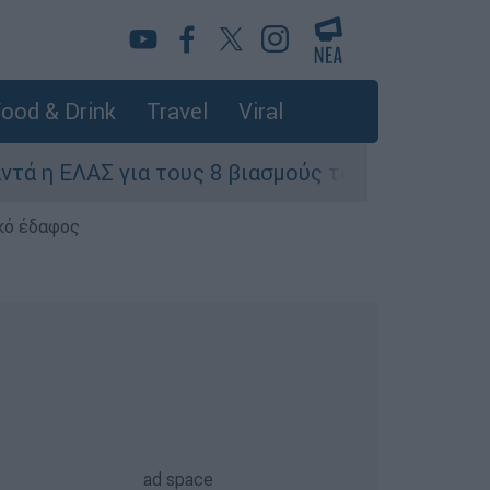
ood & Drink
Travel
Viral
για τους 8 βιασμούς τουριστριών - «Μόνο 3 περι
κό έδαφος