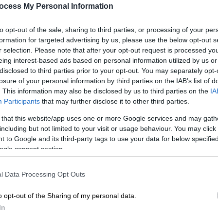
νω του. Συγκεκριμένα, φέρεται να είπε ότι
ocess My Personal Information
ρωθυπουργικό γραφείο (δηλαδή ο
Γρηγόρης
όλους όσους παρακολουθούνταν από την
to opt-out of the sale, sharing to third parties, or processing of your per
formation for targeted advertising by us, please use the below opt-out s
r selection. Please note that after your opt-out request is processed y
σεις για την άρση του απορρήτου των
eing interest-based ads based on personal information utilized by us or
disclosed to third parties prior to your opt-out. You may separately opt-
ΕΥΠ δίχως προηγούμενη ενημέρωση, ενώ
losure of your personal information by third parties on the IAB’s list of
νόταν με υπηρεσιακά σημειώματα όταν και
. This information may also be disclosed by us to third parties on the
IA
ος, πάντως, όταν ρωτήθηκε για την
υπόθεση
Participants
that may further disclose it to other third parties.
το, ενώ μάλιστα δεν απάντησε αν έχει
 that this website/app uses one or more Google services and may gath
ου του
ΠΑΣΟΚ
, επικαλούμενος εκ νέου το
including but not limited to your visit or usage behaviour. You may click 
ο Γρηγόρης Δημητριάδης δεν απάντησε στις
 to Google and its third-party tags to use your data for below specifi
ενος με τη σειρά του το απόρρητο, ενώ σε
ogle consent section.
και άλλοι πολιτικοί, είπε «δεν λέω ούτε
l Data Processing Opt Outs
 Συντάγματος η παρακολούθηση
o opt-out of the Sharing of my personal data.
In