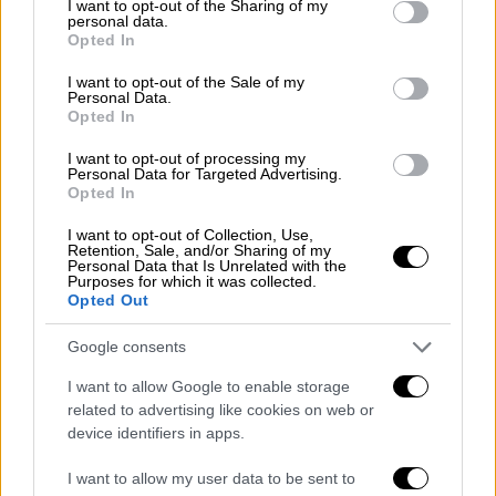
not limited to your visit or usage behaviour. You may click to
I want to opt-out of the Sharing of my
έχει γίνει καμία συναλλαγή σε αυτό το
personal data.
grant or deny consent to Google and its third-party tags to
Opted In
πλαίσιο.
use your data for below specified purposes in below Google
consent section.
I want to opt-out of the Sale of my
Ένα θέμα που θα βρεθεί στο επίκεντρο των
Personal Data.
Opted In
συζητήσεων
είναι η αναθεώρηση του δείκτη
της ολλανδικής αγοράς TTF, που
I want to opt-out of processing my
Personal Data for Targeted Advertising.
χρησιμοποιείται ως αναφορά στις
Opted In
ευρωπαϊκές συναλλαγές για το φυσικό
I want to opt-out of Collection, Use,
αέριο. Η Ευρωπαϊκή Επιτροπή θέλει να
Retention, Sale, and/or Sharing of my
Personal Data that Is Unrelated with the
δημιουργήσει εντός των επόμενων έξι
Purposes for which it was collected.
μηνών εναλλακτικό δείκτη, ενώ μέχρι τότε
Opted Out
προτείνει έναν «προσωρινό μηχανισμό»
Google consents
διόρθωσης των τιμών. Υπενθυμίζεται πως
την προηγούμενη εβδομάδα υπήρξε κοινή
I want to allow Google to enable storage
related to advertising like cookies on web or
επιστολή της Ελλάδας και άλλων
device identifiers in apps.
ευρωπαϊκών κρατών για έναν «διάδρομο
τιμών» για την αγορά χονδρικής
I want to allow my user data to be sent to