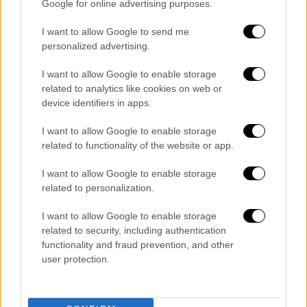
Παράλληλα οι Βρυξέλλες θα παρουσιάσουν
Google for online advertising purposes.
εργαλεία για την περαιτέρω μείωση της
I want to allow Google to send me
ζήτησης φυσικού αερίου, καθώς μέχρι τώρα
personalized advertising.
υπάρχουν σημαντικές αποκλίσεις μεταξύ
των κρατών.
I want to allow Google to enable storage
related to analytics like cookies on web or
Το…. ημερολόγιο των μέτρων
device identifiers in apps.
I want to allow Google to enable storage
Σταδιακά ξεδιπλώνεται το πλέγμα των
related to functionality of the website or app.
μέτρων στήριξης
της κυβέρνησης, καθώς
στόχος είναι οι παρεμβάσεις να τρέχουν σε
I want to allow Google to enable storage
δόσεις και η αρχή να γίνει τον επόμενο μήνα.
related to personalization.
Ειδικότερα από τον Νοέμβριο εκτιμάται ότι
I want to allow Google to enable storage
θα επιστρέψει η επιδότηση στην αντλία για
related to security, including authentication
το πετρέλαιο κίνησης, υπό την προϋπόθεση
functionality and fraud prevention, and other
ότι δεν θα υπάρξει δραστική αποκλιμάκωση
user protection.
των τιμών λιανικής στο διάστημα που
μεσολαβεί. Παράλληλα αυξημένο θα είναι το