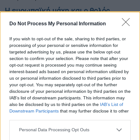
Η ευρωπαϊκή μάχη και ο θολός
ορίζοντας
Do Not Process My Personal Information
Αποκαλυπτήρια σήμερα για την νέα
πρόταση
If you wish to opt-out of the sale, sharing to third parties, or
της Κομισιόν αναφορικά με το ενεργειακό,
processing of your personal or sensitive information for
ενώ στόχος είναι να «τρέξουν» μέτρα για τα
targeted advertising by us, please use the below opt-out
οποία υπάρχει συναίνεση μεταξύ των
section to confirm your selection. Please note that after your
κρατών μελών. Στο επίκεντρο της
opt-out request is processed you may continue seeing
interest-based ads based on personal information utilized by
συζήτησης είναι η ενίσχυση των μέτρων για
us or personal information disclosed to third parties prior to
την υλοποίηση των κοινών προμηθειών
your opt-out. You may separately opt-out of the further
φυσικού αερίου σε επίπεδο Ευρωπαϊκής
disclosure of your personal information by third parties on the
Ενωσης, έτσι ώστε να επιτευχθούν
IAB’s list of downstream participants. This information may
also be disclosed by us to third parties on the
IAB’s List of
καλύτερες τιμές για την αναπλήρωση των
Downstream Participants
that may further disclose it to other
αποθεμάτων πριν από τον χειμώνα.
third parties.
Υπενθυμίζεται πως οι 27 συμφώνησαν στα
Please note that this website/app uses one or more Google
τέλη του Μαρτίου επί «πλατφόρμας» από
Personal Data Processing Opt Outs
services and may gather and store information including but
κοινού προμηθειών, αλλά μέχρι στιγμής δεν