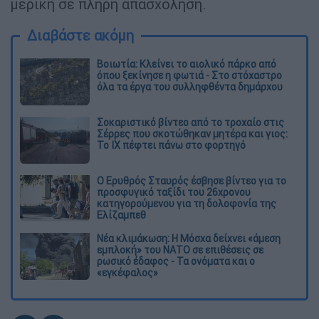
μερική σε πλήρη απασχόληση.
Διαβάστε ακόμη
Βοιωτία: Κλείνει το αιολικό πάρκο από
όπου ξεκίνησε η φωτιά - Στο στόχαστρο
όλα τα έργα του συλληφθέντα δημάρχου
Σοκαριστικό βίντεο από το τροχαίο στις
Σέρρες που σκοτώθηκαν μητέρα και γιος:
Το ΙΧ πέφτει πάνω στο φορτηγό
Ο Ερυθρός Σταυρός έσβησε βίντεο για το
προσφυγικό ταξίδι του 26χρονου
κατηγορούμενου για τη δολοφονία της
Ελίζαμπεθ
Νέα κλιμάκωση: Η Μόσχα δείχνει «άμεση
εμπλοκή» του ΝΑΤΟ σε επιθέσεις σε
ρωσικό έδαφος - Τα ονόματα και ο
«εγκέφαλος»