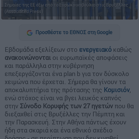
Σημαίες της ΕΕ έξω από το Ευρωκοινοβούλιο στις Βρυξέλλες
(Associated Press)
Προσθέστε το ΕΘΝΟΣ στη Google
Εβδομάδα εξελίξεων στο
ενεργειακό
καθώς
ανακοινώνονται
οι ευρωπαϊκές αποφάσεις
και παράλληλα στην κυβέρνηση
επεξεργάζονται ένα plan b για τον δύσκολο
χειμώνα που έρχεται. Σήμερα θα γίνουν τα
αποκαλυπτήρια της πρότασης της
Κομισιόν
,
ενώ στόχος είναι να βγει λευκός καπνός
στην
Σύνοδο Κορυφής των 27 ηγετών
που θα
διεξαχθεί στις Βρυξέλλες την Πέμπτη και
την Παρασκευή. Στην Αθήνα πάντως έχουν
ήδη στα σκαριά και ένα εθνικό σχέδιο
δράσης - σε περίπτωση που δεν κινηθεί