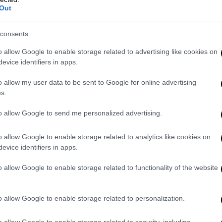
Out
αι υπέρ της έντασης κ.λπ. Τότε είπα
χρησιμοποιεί έτσι η ελληνική πλευρά».
consents
ΠΑ σε διατάραξη της ισορροπίας
o allow Google to enable storage related to advertising like cookies on
evice identifiers in apps.
ίας φάνηκε ιδιαίτερα ενοχλημένος από το
του ελληνικού λόμπι να στρέψει τις ΗΠΑ
o allow my user data to be sent to Google for online advertising
s.
ό το αντιστάθμισαν αφενός
ς μέλος της ΕΕ, αφετέρου, με τις στενές
to allow Google to send me personalized advertising.
πάιντεν με το ελληνικό λόμπι. Ο Μπάιντεν
χέσεις και (η Ελλάδα) ενεργοποιώντας αυτή
o allow Google to enable storage related to analytics like cookies on
ι ένα κλίμα εναντίον της Τουρκίας.
evice identifiers in apps.
ς μας σε όλα τα επίπεδα κι ο πρόεδρός μας
o allow Google to enable storage related to functionality of the website
κών μας, ο υπουργός Άμυνάς μας, εμείς και
ν εμπλέκεστε σε όλα αυτά. Αυτές οι
o allow Google to enable storage related to personalization.
σας υποστηρίζουν τώρα, θα πάρουν
νετε επί ξύλου κρεμάμενοι. Η Τουρκία και η
o allow Google to enable storage related to security, including