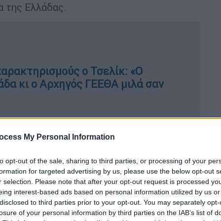
α της Ελλάδας.
χαρακτηρισμούς ο Τσελίκ: «Ο
δα κι ο Αρχηγός ΓΕΕΘΑ μιλά σαν
ocess My Personal Information
σιών. Κοιτάξτε, αυτό είναι ένα θέμα που
της Λωζάνης, στη συμφωνία του Παρισιού,
to opt-out of the sale, sharing to third parties, or processing of your per
 ας πούμε, και στις συμφωνίες που έγιναν το
formation for targeted advertising by us, please use the below opt-out s
δει με τις συνθήκες η αποστολή
r selection. Please note that after your opt-out request is processed y
eing interest-based ads based on personal information utilized by us or
ού κ.λπ. στα νησιά με
disclosed to third parties prior to your opt-out. You may separately opt-
αδή στα μέρη που ονομάζουμε ‘μη
losure of your personal information by third parties on the IAB’s list of