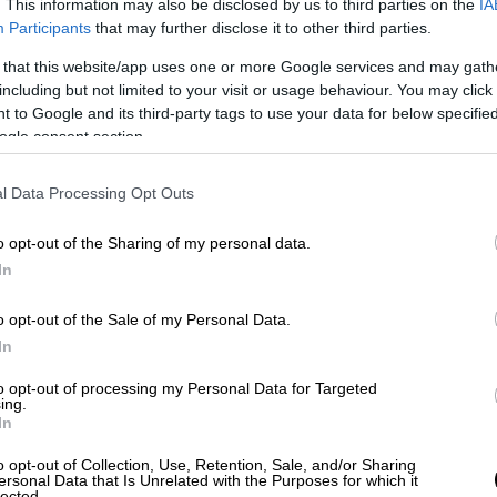
με πει ανοιχτά, και το δηλώνουμε χρόνια.
. This information may also be disclosed by us to third parties on the
IA
α έχει συνέπειες. Το λέμε ξεκάθαρα στην
Participants
that may further disclose it to other third parties.
α βήματα, δεν θα μείνουν αναπάντητα. Μετά
 that this website/app uses one or more Google services and may gath
ι να λέτε ότι η Τουρκία αυξάνει την ένταση
including but not limited to your visit or usage behaviour. You may click 
α με τέτοιες δηλώσεις».
 to Google and its third-party tags to use your data for below specifi
ogle consent section.
αν για την Ελλάδα
l Data Processing Opt Outs
 είπε ότι προειδοποίησε και τον ομόλογό
χθες για αυτό το θέμα, συστήνοντάς του να
o opt-out of the Sharing of my personal data.
In
ταλλεύεται την αμερικανική υποστήριξη και
o opt-out of the Sale of my Personal Data.
ς μας, για παράδειγμα χθες στη συνομιλία
In
σύμβουλο εθνικής ασφάλειας του Μπάιντεν.
to opt-out of processing my Personal Data for Targeted
τιωτικό εξοπλισμό που τους παρέχετε στα
ing.
In
τώς, το γνωρίζετε αυτό;" Και το είπαμε
ική πλευρά, μην αφήσετε τον εαυτό σας να
o opt-out of Collection, Use, Retention, Sale, and/or Sharing
ersonal Data that Is Unrelated with the Purposes for which it
ν ότι θα κάνουν κάποιο βήμα, δηλαδή ότι δεν
lected.