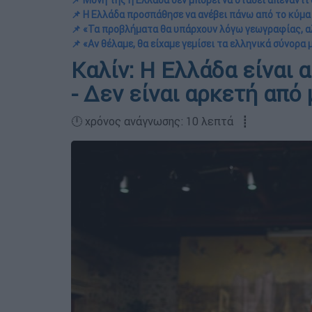
📌 Μόνη της η Ελλάδα δεν μπορεί να σταθεί απέναντι
📌 Η Ελλάδα προσπάθησε να ανέβει πάνω από το κύμα
📌 «Τα προβλήματα θα υπάρχουν λόγω γεωγραφίας, α
📌 «Αν θέλαμε, θα είχαμε γεμίσει τα ελληνικά σύνορα
Καλίν: Η Ελλάδα είναι 
- Δεν είναι αρκετή από
🕛 χρόνος ανάγνωσης: 10 λεπτά ┋