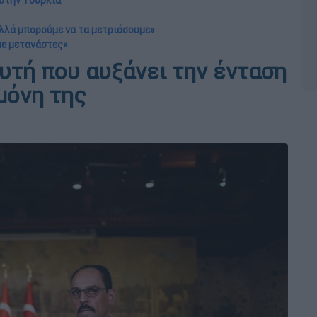
 στην Τουρκία
λλά μπορούμε να τα μετριάσουμε»
 με μετανάστες»
αυτή που αυξάνει την ένταση
 μόνη της