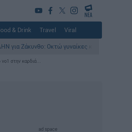
ood & Drink
Travel
Viral
υνθο: Οκτώ γυναίκες κατήγγειλαν βιασμό σε 20
 νο1 στην καρδιά...