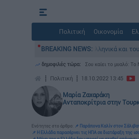
Πολιτική
Οικονομία
Ελ
ρομαχία ανάμεσα σε ελληνικά και τουρκικά F-16
BREAKING NEWS:
δημοφιλές τώρα:
Σου καίει το μυαλό: Το 
┋
Πολιτική
┋
18.10.2022 13:45
Μαρία Ζαχαράκη
Ανταποκρίτρια στην Τουρ
Ενότητες στο άρθρο:
📌 Παράπονα Καλίν στον Σάλιβαν
📌 Η Ελλάδα παρασέρνει τις ΗΠΑ σε διατάραξη της ι