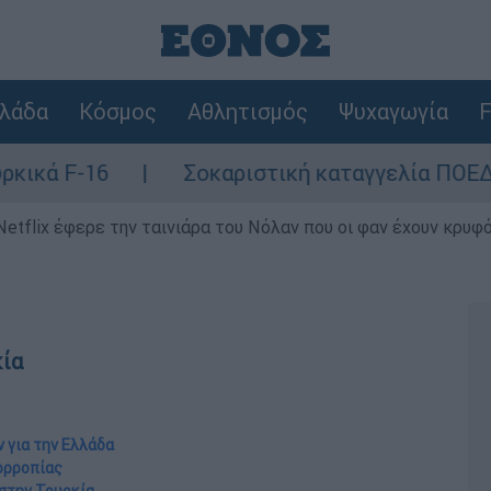
λάδα
Κόσμος
Αθλητισμός
Ψυχαγωγία
F
Σοκαριστική καταγγελία ΠΟΕΔΗΝ για Ζάκ
Netflix έφερε την ταινιάρα του Νόλαν που οι φαν έχουν κρυφό
κία
 για την Ελλάδα
σορροπίας