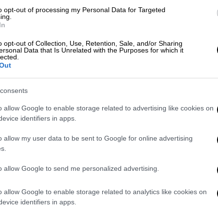
των συμφωνηθέντων στο πρόσφατο
to opt-out of processing my Personal Data for Targeted
οιήθηκε στις Βρυξέλλες στις 20 και 21
ing.
In
νική συγκυρία είναι αναγκαίο να
διο, καθώς σε για σειρά θεμάτων πρώτης
o opt-out of Collection, Use, Retention, Sale, and/or Sharing
ersonal Data that Is Unrelated with the Purposes for which it
 τη μια σύνοδο στην άλλη (μέσα στο
lected.
Out
ου οι υπουργοί Ενέργειας σε μια
consents
ατζέντα των επαφών του πρωθυπουργού
o allow Google to enable storage related to advertising like cookies on
των και μεταξύ άλλων θα συζητηθεί το
evice identifiers in apps.
α αυτό υπάρχει
συναντίληψη
και με τις δύο
πως είναι αναγκαία η επίδειξη ευρωπαϊκής
o allow my user data to be sent to Google for online advertising
s.
ωτερικών συνόρων της Ε.Ε. Τέλος να
τήσεων στο Ταλίν αναμένεται να βρεθεί
to allow Google to send me personalized advertising.
νία έχει μεγάλη εμπειρία σε θέματα
ακών υπηρεσιών και
κυβερνοασφάλειας
.
o allow Google to enable storage related to analytics like cookies on
evice identifiers in apps.
ς προκλητικότητας