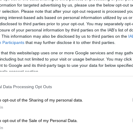
νεχιζόμενη
τουρκική
προκλητικότητα
.
formation for targeted advertising by us, please use the below opt-out s
r selection. Please note that after your opt-out request is processed y
πουργού στη
Λιθουανία
και στην
Εσθονία
eing interest-based ads based on personal information utilized by us or
disclosed to third parties prior to your opt-out. You may separately opt-
ισης με τις χώρες της Βαλτικής και
losure of your personal information by third parties on the IAB’s list of
απλές οι προκλήσεις στη διεθνή σκηνή.
. This information may also be disclosed by us to third parties on the
IA
Προέδρου της Δημοκρατίας
Κατερίνας
Participants
that may further disclose it to other third parties.
 και το Βίλνιους τον Ιούνιο, ενώ το
 that this website/app uses one or more Google services and may gath
 μας η
Λιθουανή
πρωθυπουργός
.
including but not limited to your visit or usage behaviour. You may click 
 to Google and its third-party tags to use your data for below specifi
άζει στην ανάγκη να ληφθούν τολμηρές
ogle consent section.
μενοι μήνες δεν θα είναι εύκολοι. Ένα
ευρωπαϊκή απάντηση έχει επισημάνει ο
l Data Processing Opt Outs
ρά να έχει καταθέσει δέσμη προτάσεων
ιωθεί εδώ πως η
Λιθουανία
τάχθηκε υπέρ
o opt-out of the Sharing of my personal data.
 θέμα της επιβολής πλαφόν στην τιμή του
In
o opt-out of the Sale of my Personal Data.
κος
Μητσοτάκης
είναι πως χρειάζεται
In