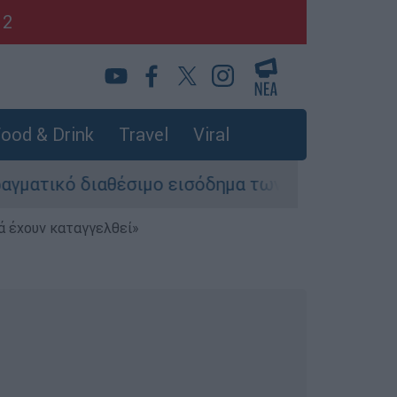
12
ood & Drink
Travel
Viral
 διαθέσιμο εισόδημα των νοικοκυριών
Φωτ
ά έχουν καταγγελθεί»