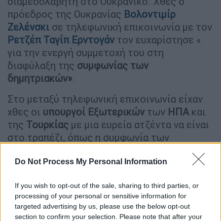
διαμεσολαβητή στο Ουκρανικό. Χθες ο
πρόεδρος της Ουκρανίας
Βολοντιμίρ
Ζελένσκι
σε τηλεφωνική επικοινωνία με τον
Ρετζέπ Ταγίπ Ερντογάν
τον ευχαρίστησε «
για την ενεργή συμμετοχή του στη
διαφύλαξη της
συμφωνίας των
δημητριακών»
.
Στο μεταξύ τηλεφωνική επικοινωνία είχαν
χθες οι
υπουργοί Εξωτερικών
των
ΗΠΑ
και
της
Τουρκίας
με μια ευρεία ατζέντα να είναι
στο τραπέζι, όπως η συμφωνία των
δημητριακών , η ένταξη
Σουηδίας
και
Φινλανδίας
στο
ΝΑΤΟ
κ.α. Μάλιστα
Do Not Process My Personal Information
σύμφωνα με πληροφορίες η τουρκική
If you wish to opt-out of the sale, sharing to third parties, or
πλευρά έθεσε και το θέμα των F-16, καθώς
processing of your personal or sensitive information for
επιθυμεί διακαώς να … ξεπαγώσουν οι
targeted advertising by us, please use the below opt-out
σχετικές συζητήσεις.
section to confirm your selection. Please note that after your