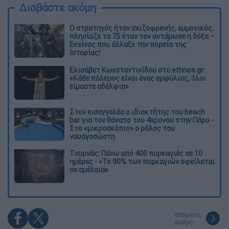
Διαβάστε ακόμη
O στρατηγός ήταν σχιζοφρενής, εμμονικός,
πλησίαζε τα 75 όταν τον αντάμωσε η δόξα –
Εκείνος που άλλαξε την πορεία της
Ιστορίας!
Ελισάβετ Κωνσταντινίδου στο ethnos.gr:
«Κάθε πόλεμος είναι ένας εμφύλιος, όλοι
είμαστε αδέλφια»
Στον εισαγγελέα ο ιδιοκτήτης του beach
bar για τον θάνατο του 4χρονου στην Πάρο -
Στο «μικροσκόπιο» ο ρόλος του
ναυαγοσώστη
Τουρνάς: Πάνω από 400 πυρκαγιές σε 10
ημέρες - «Το 90% των πυρκαγιών οφείλεται
σε αμέλεια»
επόμενο
άρθρο