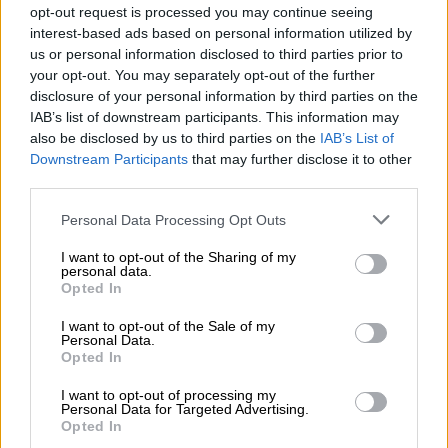
opt-out request is processed you may continue seeing
Πάντως παρά το ό,τι η τουρκική πλευρά
interest-based ads based on personal information utilized by
επιχειρεί να αναβαθμίσει το ρόλο της στη
us or personal information disclosed to third parties prior to
your opt-out. You may separately opt-out of the further
διεθνή σκακιέρα τα σχέδια της να
disclosure of your personal information by third parties on the
«αναστήσει» το μνημόνιο με την κυβέρνηση
IAB’s list of downstream participants. This information may
της Τρίπολης δεν αποδίδουν καρπούς. Με
also be disclosed by us to third parties on the
IAB’s List of
τον Έλληνα υπουργό Εξωτερικών
Νίκο
Downstream Participants
that may further disclose it to other
Δένδια
να καταλογίζει εκνευρισμό και
third parties.
έντονη νευρικότητα στην τουρκική πλευρά
Please note that this website/app uses one or more Google
Personal Data Processing Opt Outs
μετά και την τελευταία τοποθέτηση των
services and may gather and store information including but
not limited to your visit or usage behaviour. You may click to
I want to opt-out of the Sharing of my
Ηνωμένων Εθνών αλλά και του Στέιτ
personal data.
grant or deny consent to Google and its third-party tags to
Ντιπάρτμεντ όσον αφορά το τουρκολιβυκό “
Opted In
use your data for below specified purposes in below Google
μνημόνιο” και την εγκυρότητα του. Να
consent section.
I want to opt-out of the Sale of my
σημειωθεί εδώ πως την θέση ότι η
Personal Data.
Opted In
κυβέρνηση της Τρίπολης δεν είναι
εξουσιοδοτημένη να υπογράφει νέες
I want to opt-out of processing my
Personal Data for Targeted Advertising.
συμφωνίες που διαταράσσουν τις
Opted In
εξωτερικές σχέσεις της χώρας ή επιφέρουν