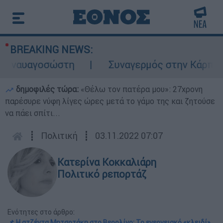
BREAKING NEWS:
αυαγοσώστη
Συναγερμός στην Κάρπαθο: Βρ
δημοφιλές τώρα:
«Θέλω τον πατέρα μου»: 27χρονη
παρέσυρε νύφη λίγες ώρες μετά το γάμο της και ζητούσε
να πάει σπίτι...
┋
Πολιτική
┋
03.11.2022 07:07
Κατερίνα Κοκκαλιάρη
Πολιτικό ρεπορτάζ
Ενότητες στο άρθρο:
📌 Η ατζέντα Μητσοτάκη στο Βερολίνο: Το ενεργειακό «κλειδί»