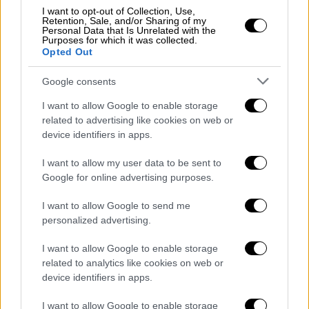
I want to opt-out of Collection, Use,
μακροπρόθεσμες υποχρεώσεις επανέλαβε
Retention, Sale, and/or Sharing of my
χθες το αμερικανό υπουργείο Εξωτερικών.
Personal Data that Is Unrelated with the
Purposes for which it was collected.
Opted Out
Την ίδια στιγμή ιδιαίτερο ενδιαφέρον έχουν
τα τεκταινόμενα στη Λίβυη, καθώς στο
Google consents
εσωτερικό της χώρας υπάρχουν
I want to allow Google to enable storage
διαφορετικές απόψεις για μια σειρά
related to advertising like cookies on web or
θεμάτων. Για παράδειγμα την κατασκευή
device identifiers in apps.
ενός νέου αγωγού φυσικού αερίου που θα
I want to allow my user data to be sent to
μεταφέρει φυσικό αέριο από την Λιβύη στην
Google for online advertising purposes.
Ελλάδα, εξετάζει η λιβυκή κρατική εταιρεία
πετρελαίου. Την αποκάλυψη έκανε ο
I want to allow Google to send me
personalized advertising.
πρόεδρος του διοικητικού συμβουλίου της
εταιρείας πετρελαίου NOC, που τόνισε ότι
I want to allow Google to enable storage
εξετάζεται επίσης η κατασκευή και ενός
related to analytics like cookies on web or
δεύτερου αγωγού που θα μεταφέρει αέριο
device identifiers in apps.
στην Αίγυπτο.
I want to allow Google to enable storage