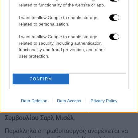
related to functionality of the website or app.
Η ατζέντα Μητσοτάκη στο Βερολίνο:
Το ενεργειακό «κλειδί» και τα τετ α
I want to allow Google to enable storage
τετ
related to personalization.
Στο ρόλο της Ελλάδας ως παράγοντα
I want to allow Google to enable storage
related to security, including authentication
σταθερότητας στην ευρύτερη περιοχή θα
functionality and fraud prevention, and other
εστιάσει σήμερα ο πρωθυπουργός κατά τη
user protection.
συμμετοχή του στη
Σύνοδο της Διαδικασίας
του Βερολίνου για τα
Δυτικά Βαλκάνια
.
Μάλιστα στο περιθώριο της συνόδου θα
CONFIRM
γίνουν μια σειρά ραντεβού, καθώς στο
Βερολίνο θα δώσουν το «παρών» η
Πρόεδρος της Κομισιόν
Ούρσουλα φον ντερ
Data Deletion
Data Access
Privacy Policy
Λάιεν και ο Πρόεδρος του Ευρωπαϊκού
Συμβουλίου Σαρλ Μισέλ
.
Παράλληλα ο πρωθυπουργός αναμένεται να