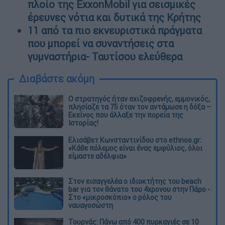
πλοίο της ExxonMobil για σεισμικές
έρευνες νότια και δυτικά της Κρήτης
11 από τα πιο εκνευριστικά πράγματα
που μπορεί να συναντήσεις στα
γυμναστήρια- Ταυτίσου ελεύθερα
Διαβάστε ακόμη
O στρατηγός ήταν σχιζοφρενής, εμμονικός,
πλησίαζε τα 75 όταν τον αντάμωσε η δόξα –
Εκείνος που άλλαξε την πορεία της
Ιστορίας!
Ελισάβετ Κωνσταντινίδου στο ethnos.gr:
«Κάθε πόλεμος είναι ένας εμφύλιος, όλοι
είμαστε αδέλφια»
Στον εισαγγελέα ο ιδιοκτήτης του beach
bar για τον θάνατο του 4χρονου στην Πάρο -
Στο «μικροσκόπιο» ο ρόλος του
ναυαγοσώστη
Τουρνάς: Πάνω από 400 πυρκαγιές σε 10