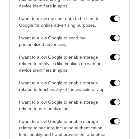
τέλος της τετραετίας σημείωσε
device identifiers in apps.
χαρακτηριστικά, επισημαίνοντας πως
I want to allow my user data to be sent to
«προσωπικά δεν πρόκειται να συρθώ σε
Google for online advertising purposes.
πολιτικές εξελίξεις από κάποιους
επαγγελματίες εκβιαστές οι οποίοι ακριβώς
I want to allow Google to send me
personalized advertising.
αυτό θέλουν να επιδιώξουν».
I want to allow Google to enable storage
Ο πρωθυπουργός αναφέρθηκε στο στόχο για
related to analytics like cookies on web or
αυτοδύναμη
Νέα Δημοκρατία,
λέγοντας πως
device identifiers in apps.
αυτό δεν σημαίνει μονοκομματική
κυβέρνηση και προσθέτοντας «το έχω
I want to allow Google to enable storage
related to functionality of the website or app.
αποδείξει πολλές φορές ότι είμαι σε θέση
να κάνω μεγάλα ανοίγματα και να φέρω στη
I want to allow Google to enable storage
Νέα Δημοκρατία αλλά και στην κυβέρνηση
related to personalization.
στελέχη…». Με δεδομένο πως οι πρώτες
I want to allow Google to enable storage
κάλπες θα γίνουν με την απλή αναλογική- την
related to security, including authentication
οποία χαρακτήρισε βόμβα αστάθειας στα
functionality and fraud prevention, and other