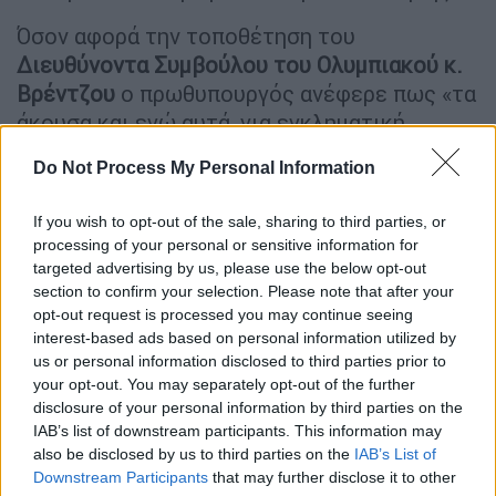
Όσον αφορά την τοποθέτηση του
Διευθύνοντα Συμβούλου του Ολυμπιακού κ.
Βρέντζου
ο πρωθυπουργός ανέφερε πως «τα
άκουσα και εγώ αυτά, για εγκληματική
οργάνωση, κατά τον εκπρόσωπο της ομάδος,
Do Not Process My Personal Information
στο ποδόσφαιρο τα τελευταία τρία χρόνια
εις βάρος του Ολυμπιακού. Είμαι
If you wish to opt-out of the sale, sharing to third parties, or
Ολυμπιακός προσωπικά. Ο Ολυμπιακός πήρε
processing of your personal or sensitive information for
τρία πρωταθλήματα, αν δεν κάνω λάθος με
targeted advertising by us, please use the below opt-out
26, 19 και 18 βαθμούς διαφορά από τον
section to confirm your selection. Please note that after your
opt-out request is processed you may continue seeing
δεύτερο, τα τελευταία τρία χρόνια. Πού
interest-based ads based on personal information utilized by
ακριβώς ήταν αυτή η εγκληματική οργάνωση
us or personal information disclosed to third parties prior to
τότε. Αυτό ως προς το συγκεκριμένο
your opt-out. You may separately opt-out of the further
σχόλιο, το οποίο περιμένω να καταδικαστεί
disclosure of your personal information by third parties on the
IAB’s list of downstream participants. This information may
με απόλυτη σαφήνεια από τη διοίκηση της
also be disclosed by us to third parties on the
IAB’s List of
ομάδος.
Downstream Participants
that may further disclose it to other