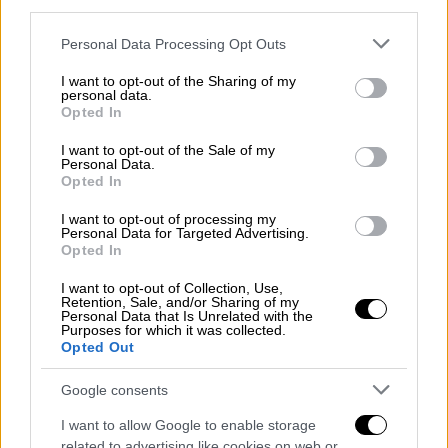
third parties.
Παράλληλα στη συνέντευξή του ο
Κυριάκος
Μητσοτάκης
τόνισε πως «θέλουμε τους
Please note that this website/app uses one or more Google
Personal Data Processing Opt Outs
services and may gather and store information including but
επιχειρηματίες συμμέτοχους στην
not limited to your visit or usage behaviour. You may click to
I want to opt-out of the Sharing of my
προσπάθεια προόδου της χώρας. Δεν είναι
personal data.
grant or deny consent to Google and its third-party tags to
Opted In
όμως ούτε υποβολείς μας, ούτε είναι φορείς
use your data for below specified purposes in below Google
των δικών τους συμφερόντων που πιέζουν
consent section.
I want to opt-out of the Sale of my
Personal Data.
την κυβέρνηση για να γίνει το δικό τους
Opted In
χατίρι». Και ανέφερε πως «η κυβέρνηση και
I want to opt-out of processing my
εγώ προσωπικά ούτε δεχόμαστε πιέσεις,
Personal Data for Targeted Advertising.
ούτε είμαστε αντικείμενα εκβιασμού».
Opted In
Η απάντηση στα εκλογικά σενάρια
I want to opt-out of Collection, Use,
Retention, Sale, and/or Sharing of my
Personal Data that Is Unrelated with the
Purposes for which it was collected.
Να κλείσει την φημολογία των τελευταίων
Opted Out
ημερών για πρόωρη προσφυγή στις κάλπες
εξαιτίας του θέματος των
Google consents
παρακολουθήσεων θέλησε χθες ο
I want to allow Google to enable storage
πρωθυπουργός
. Οι εκλογές θα γίνουν στο
related to advertising like cookies on web or