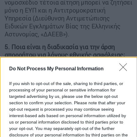
νομοσχέδιο τέτοια αίτηση μπορεί να ζητήσει
μόνο η ΕΥΠ και η Αντιτρομοκρατική
Υπηρεσία (Διεύθυνση Αντιμετώπισης
Ειδικών Εγκλημάτων Βίας της Ελληνικής
Αστυνομίας, «ΔΑΕΕΒ»).
5. Ποια είναι η διαδικασία για την άρση
απορρήτου για λόγους εθνικής ασφάλειας;
Αίτηση της ΕΥΠ ή της Αντιτρομοκρατικής,
Do Not Process My Personal Information
κρίση εσωτερικού εισαγγελέα στην οικεία
υπηρεσία και απόφαση αντιεισαγγελέα του
If you wish to opt-out of the sale, sharing to third parties, or
processing of your personal or sensitive information for
Αρείου Πάγου. Το δεύτερο εισαγγελικό
targeted advertising by us, please use the below opt-out
φίλτρο προστέθηκε με την ΠΝΠ της
section to confirm your selection. Please note that after your
9/8/2022 που ουσιαστικά επανέφερε διάταξη
opt-out request is processed you may continue seeing
που είχε καταργήσει ο ΣΥΡΙΖΑ το 2018.
interest-based ads based on personal information utilized by
us or personal information disclosed to third parties prior to
6. Πως γίνεται η άρση απορρήτου για λόγους
your opt-out. You may separately opt-out of the further
disclosure of your personal information by third parties on the
εθνικής ασφάλειας σε πολιτικά πρόσωπα;