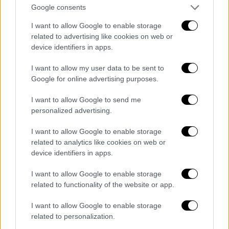
Google consents
«Πολιτικά πρόσωπα» λογίζονται ο/η
I want to allow Google to enable storage
Πρόεδρος της Δημοκρατίας, τα μέλη της
related to advertising like cookies on web or
κυβέρνησης και οι υφυπουργοί, οι
device identifiers in apps.
βουλευτές του εθνικού και του ευρωπαϊκού
I want to allow my user data to be sent to
κοινοβουλίου, οι αρχηγοί των πολιτικών
Google for online advertising purposes.
κομμάτων που εκπροσωπούνται στο εθνικό
και το ευρωπαϊκό κοινοβούλιο και τα
I want to allow Google to send me
personalized advertising.
ανώτατα μονοπρόσωπα όργανα των ΟΤΑ Α’
και Β΄ βαθμού.
I want to allow Google to enable storage
related to analytics like cookies on web or
8. Μπορεί το πρόσωπο το οποίο υπέστη την
device identifiers in apps.
άρση απορρήτου για λόγους εθνικής
ασφάλειας να ενημερώνεται εκ των
I want to allow Google to enable storage
related to functionality of the website or app.
υστέρων;
I want to allow Google to enable storage
Έως το 2021, ήταν δυνατόν να ενημερώνεται
related to personalization.
κατά τη διακριτική ευχέρεια του