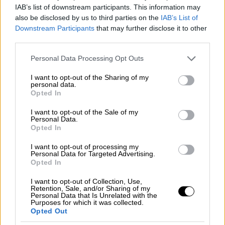
IAB’s list of downstream participants. This information may
also be disclosed by us to third parties on the
IAB’s List of
Έως σήμερα δεν υφίσταται ειδική
Downstream Participants
that may further disclose it to other
διαδικασία για πολιτικά πρόσωπα και
third parties.
ακολουθείται η συνήθης διαδικασία.
Please note that this website/app uses one or more Google
Αποδείχθηκε ότι θα πρέπει να υπάρχουν
Personal Data Processing Opt Outs
services and may gather and store information including but
ειδικές ασφαλιστικές δικλείδες. Τίθεται με
not limited to your visit or usage behaviour. You may click to
I want to opt-out of the Sharing of my
το νομοσχέδιο ένα τριπλό φίλτρο
personal data.
grant or deny consent to Google and its third-party tags to
Opted In
εγγυήσεων: α) τη διαδικασία επισπεύδει
use your data for below specified purposes in below Google
consent section.
μόνο η ΕΥΠ, β) θα πρέπει να δώσει άδεια ο
I want to opt-out of the Sale of my
Personal Data.
Πρόεδρος της Βουλής πριν την διπλή
Opted In
εισαγγελική κρίση και γ) το αίτημα για την
I want to opt-out of processing my
άρση οφείλει να στηρίζεται σε συγκεκριμένα
Personal Data for Targeted Advertising.
στοιχεία που καθιστούν άμεση και
Opted In
εξαιρετικά πιθανή τη διακινδύνευση της
I want to opt-out of Collection, Use,
εθνικής ασφάλειας.
Retention, Sale, and/or Sharing of my
Personal Data that Is Unrelated with the
Purposes for which it was collected.
7. Ποιοι λογίζονται για την εφαρμογή του
Opted Out
νόμου πολιτικά πρόσωπα;