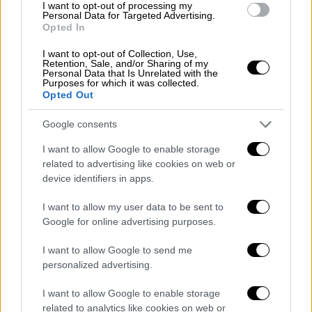
αυτόν.
I want to opt-out of processing my
Personal Data for Targeted Advertising.
Οποιοσδήποτε μπορεί να λαμβάνει
Opted In
γνώση ότι έχει γίνει άρση του
I want to opt-out of Collection, Use,
απορρήτου του τηλεφώνου του για
Retention, Sale, and/or Sharing of my
Personal Data that Is Unrelated with the
λόγους εθνικής ασφάλειας μετά από
Purposes for which it was collected.
Opted Out
παρέλευση τριών ετών από την λήξη της
άρσης.
Google consents
Τυποποιείται η διαδικασία για την
I want to allow Google to enable storage
καταστροφή αρχείων που αφορούν άρση
related to advertising like cookies on web or
απορρήτου. Για μεν το περιεχόμενο που
device identifiers in apps.
προέκυψε από την άρση απορρήτου
προβλέπεται καταστροφή μετά
I want to allow my user data to be sent to
Google for online advertising purposes.
παρέλευση εξαμήνου, για δε τον φάκελο
της υπηρεσίας με τα στοιχεία που
I want to allow Google to send me
τεκμηρίωσαν το αίτημα της άρσης
personalized advertising.
απορρήτου προβλέπεται καταστροφή
I want to allow Google to enable storage
μετά από 10 χρόνια. Σήμερα ο νόμος δεν
related to analytics like cookies on web or