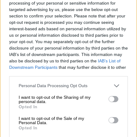
processing of your personal or sensitive information for
εθνική ασφάλεια.
targeted advertising by us, please use the below opt-out
Καθιερώνεται ειδική διαδικασία για την
section to confirm your selection. Please note that after your
άρση απορρήτου των πολιτικών
opt-out request is processed you may continue seeing
προσώπων με αυστηρά φίλτρα που
interest-based ads based on personal information utilized by
us or personal information disclosed to third parties prior to
καθιστούν εξαιρετικά δυσχερή την άρση.
your opt-out. You may separately opt-out of the further
Το αίτημα μπορεί να υποβάλει η ΕΥΠ
disclosure of your personal information by third parties on the
μόνο για άμεση και εξαιρετικά πιθανή
IAB’s list of downstream participants. This information may
διακινδύνευση της εθνικής ασφάλειας,
also be disclosed by us to third parties on the
IAB’s List of
Downstream Participants
that may further disclose it to other
με την άδεια του Προέδρου της Βουλής
third parties.
και την συμφωνία δύο εισαγγελέων.
Απαγορεύεται με ποινή φυλάκισης η
Please note that this website/app uses one or more Google
Personal Data Processing Opt Outs
services and may gather and store information including but
κατοχή ή εμπορία κακόβουλου
not limited to your visit or usage behaviour. You may click to
I want to opt-out of the Sharing of my
λογισμικού χωρίς να απαιτείται η
personal data.
grant or deny consent to Google and its third-party tags to
Opted In
συνδρομή οποιασδήποτε άλλης
use your data for below specified purposes in below Google
προϋποθέσεις. Επιπλέον, αναβαθμίζεται
consent section.
I want to opt-out of the Sale of my
Personal Data.
σε κακούργημα με ποινή φυλάκισης έως
Opted In
10 χρόνια η χρήση των λογισμικών