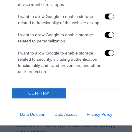
προβλέπει χρονικό ή άλλο
device identifiers in apps.
προσδιορισμό για την καταστροφή των
αρχείων.
I want to allow Google to enable storage
related to functionality of the website or app.
Οι στόχοι που επιτυγχάνονται
I want to allow Google to enable storage
related to personalization.
Με το νόμο επιτυγχάνονται τρεις στόχοι,
σύμφωνα με το ενημερωτικό της
I want to allow Google to enable storage
κυβέρνησης:
related to security, including authentication
functionality and fraud prevention, and other
Πρώτον,
με γρήγορα αντανακλαστικά
user protection.
θεραπεύονται παθολογίες και
δυσλειτουργίες που διαπιστώθηκαν.
Δεύτερον
, καθιερώνονται διαδικασίες
CONFIRM
και πλαίσιο λειτουργίας που
περιορίζουν τη διακριτική ευχέρεια την
Data Deletion
Data Access
Privacy Policy
οποίαν είχαν τα όργανα που
εμπλέκονταν στην διαδικασία άρσης