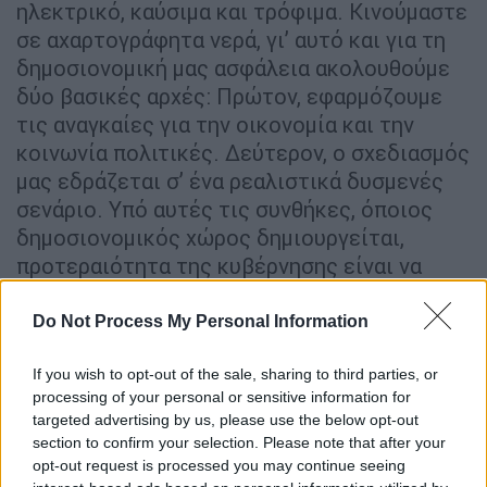
ηλεκτρικό, καύσιμα και τρόφιμα. Κινούμαστε
σε αχαρτογράφητα νερά, γι’ αυτό και για τη
δημοσιονομική μας ασφάλεια ακολουθούμε
δύο βασικές αρχές: Πρώτον, εφαρμόζουμε
τις αναγκαίες για την οικονομία και την
κοινωνία πολιτικές. Δεύτερον, ο σχεδιασμός
μας εδράζεται σ’ ένα ρεαλιστικά δυσμενές
σενάριο. Υπό αυτές τις συνθήκες, όποιος
δημοσιονομικός χώρος δημιουργείται,
προτεραιότητα της κυβέρνησης είναι να
διατίθεται για την οικονομική ενίσχυση των
ευάλωτων, οικονομικά, νοικοκυριών και της
Do Not Process My Personal Information
μεσαίας τάξης, κατά το δυνατόν.
If you wish to opt-out of the sale, sharing to third parties, or
Ένα από τα βασικά προβλήματα που
processing of your personal or sensitive information for
αντιμετωπίζουν τα νοικοκυριά είναι οι
targeted advertising by us, please use the below opt-out
section to confirm your selection. Please note that after your
ανατιμήσεις σε βασικά αγαθά. Να
opt-out request is processed you may continue seeing
αναμένονται το 2023 κάποιες πρωτοβουλίες