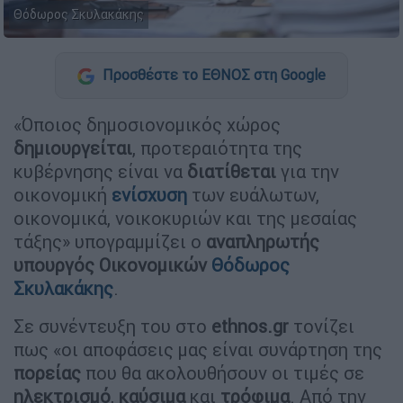
Θόδωρος Σκυλακάκης
Προσθέστε το ΕΘΝΟΣ στη Google
«Όποιος δημοσιονομικός χώρος
δημιουργείται
, προτεραιότητα της
κυβέρνησης είναι να
διατίθεται
για την
οικονομική
ενίσχυση
των ευάλωτων,
οικονομικά, νοικοκυριών και της μεσαίας
τάξης» υπογραμμίζει ο
αναπληρωτής
υπουργός
Οικονομικών
Θόδωρος
Σκυλακάκης
.
Σε συνέντευξη του στο
ethnos.gr
τονίζει
πως «οι αποφάσεις μας είναι συνάρτηση της
πορείας
που θα ακολουθήσουν οι τιμές σε
ηλεκτρισμό
,
καύσιμα
και
τρόφιμα
. Από την