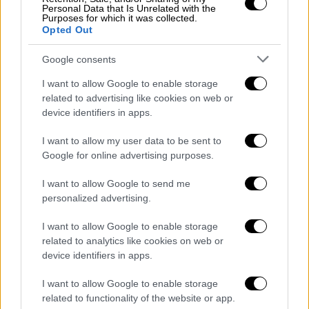
Personal Data that Is Unrelated with the
Purposes for which it was collected.
Βασική κατεύθυνση του σχεδιασμού μας
Opted Out
είναι ο δημοσιονομικός χώρος που
δημιουργείται να μετασχηματίζεται σε
Google consents
παρεμβάσεις για την απευθείας στήριξη των
I want to allow Google to enable storage
νοικοκυριών. Αυτή είναι η απόλυτη
related to advertising like cookies on web or
προτεραιότητά μας. Δεν σχεδιάζουμε,
device identifiers in apps.
δηλαδή, μειώσεις φορολογικών
I want to allow my user data to be sent to
συντελεστών. Κι αυτό, διότι η οριζόντια
Google for online advertising purposes.
μείωση του ΦΠΑ, δεδομένης της πίεσης
στους παράγοντες κόστους, δυστυχώς, δεν
I want to allow Google to send me
personalized advertising.
θα μεταφερόταν εξ’ ολοκλήρου στον
καταναλωτή. Ενδεχομένως ούτε κατά το
I want to allow Google to enable storage
ήμισυ.
related to analytics like cookies on web or
device identifiers in apps.
Ένας από τους μεγαλύτερους κινδύνους που
I want to allow Google to enable storage
μπορεί να αντιμετωπίσει η ελληνική
related to functionality of the website or app.
οικονομία είναι η διόγκωση του ιδιωτικού