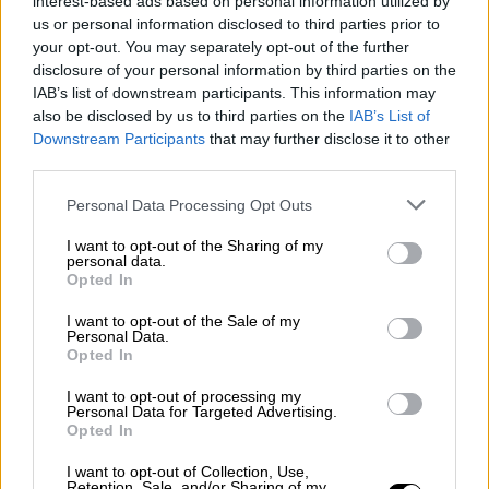
interest-based ads based on personal information utilized by
για τα πιο αδύναμα νοικοκυριά, όπως μια νέα
us or personal information disclosed to third parties prior to
επιταγή ακρίβειας ή ένα food pass;
your opt-out. You may separately opt-out of the further
disclosure of your personal information by third parties on the
Όπως σας προανέφερα, αν προκύψει
IAB’s list of downstream participants. This information may
also be disclosed by us to third parties on the
IAB’s List of
πρόσθετος δημοσιονομικός χώρος,
Downstream Participants
that may further disclose it to other
προτεραιότητα έχουν οι επιπτώσεις του
third parties.
πληθωρισμού, στα ευάλωτα νοικοκυριά και
Please note that this website/app uses one or more Google
Personal Data Processing Opt Outs
στη μεσαία τάξη. Οι αποφάσεις μας είναι
services and may gather and store information including but
συνάρτηση της πορείας που θα
not limited to your visit or usage behaviour. You may click to
I want to opt-out of the Sharing of my
personal data.
ακολουθήσουν οι τιμές σε ηλεκτρισμό,
grant or deny consent to Google and its third-party tags to
Opted In
καύσιμα και τρόφιμα. Από την εξέλιξη αυτών
use your data for below specified purposes in below Google
consent section.
θα αποφασίσουμε που θα κατευθύνουμε τους
I want to opt-out of the Sale of my
Personal Data.
διαθέσιμους πόρους.
Opted In
Υπάρχει ενδεχόμενο πρόσθετων
I want to opt-out of processing my
Personal Data for Targeted Advertising.
παρεμβάσεων στο φορολογικό πεδίο για να
Opted In
στηριχθούν οι πολίτες και οι επιχειρήσεις
I want to opt-out of Collection, Use,
σε αυτή τη δύσκολη συγκυρία;
Retention, Sale, and/or Sharing of my