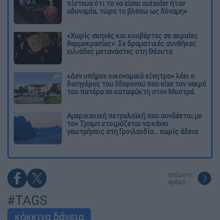
πίστευα ότι το να είσαι outsider ήταν
αδυναμία, τώρα το βλέπω ως δύναμη»
«Χωρίς σκηνές και κουβέρτες σε ακραίες
θερμοκρασίες»: Σε δραματικές συνθήκες
χιλιάδες μετανάστες στη Θέουτα
«Δεν υπήρχε οικονομικό κίνητρο» λέει ο
δικηγόρος του 55χρονου που είχε τον νεκρό
του πατέρα σε καταψύκτη στον Μυστρά
Αμερικανική πετρελαϊκή που συνδέεται με
τον Τραμπ ετοιμάζεται να κάνει
γεωτρήσεις στη Γροιλανδία... χωρίς άδεια
επόμενο
άρθρο
#TAGS
κόκκινα δάνεια