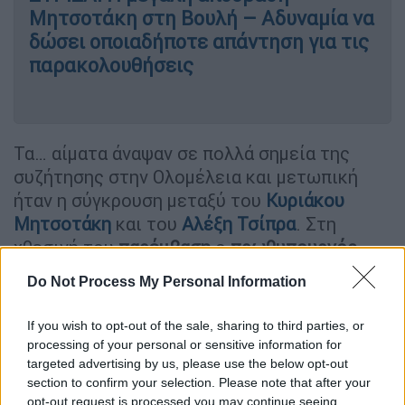
Μητσοτάκη στη Βουλή – Αδυναμία να
δώσει οποιαδήποτε απάντηση για τις
παρακολουθήσεις
Τα… αίματα άναψαν σε πολλά σημεία της
συζήτησης στην Ολομέλεια και μετωπική
ήταν η σύγκρουση μεταξύ του
Κυριάκου
Μητσοτάκη
και του
Αλέξη Τσίπρα
. Στη
χθεσινή του
παρέμβαση
ο
πρωθυπουργός
εστίασε σε
πέντε σημεία
:
Do Not Process My Personal Information
1. Υπερασπίστηκε το νομοσχέδιο- που
If you wish to opt-out of the sale, sharing to third parties, or
προκαλεί την αντίδραση της αντιπολίτευσης
processing of your personal or sensitive information for
- λέγοντας πως διορθώνει παθογένειες του
targeted advertising by us, please use the below opt-out
παρελθόντος, χωρίς να απονευρώνει την
section to confirm your selection. Please note that after your
Εθνική Υπηρεσία Πληροφοριών
opt-out request is processed you may continue seeing