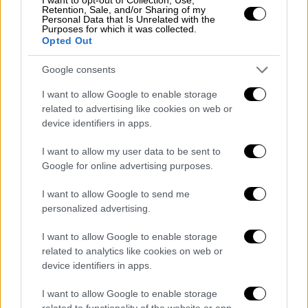
Retention, Sale, and/or Sharing of my
δημοσιεύεται κανένα στοιχείο που να
Personal Data that Is Unrelated with the
Purposes for which it was collected.
επιβεβαιώνει αυτούς τους ισχυρισμούς»
Opted Out
σημείωσε μεταξύ άλλων
Google consents
4. Επεχείρησε να βάλει στο κάδρο τον
I want to allow Google to enable storage
ΣΥΡΙΖΑ, τον οποίο κατηγόρησε για τις
related to advertising like cookies on web or
αλλαγές στους ποινικούς κώδικες πριν τις
device identifiers in apps.
κάλπες του 2019. Παράλληλα, επεχείρησε να
αντιστρέψει τα ερωτήματα της αξιωματικής
I want to allow my user data to be sent to
Google for online advertising purposes.
αντιπολίτευσης, λέγοντα «κύριε Τσίπρα επί
ημερών σας είχαν γίνει νόμιμες
I want to allow Google to send me
επισυνδέσεις της ΕΥΠ σε δημοσιογράφους,
personalized advertising.
πολιτικούς;»
I want to allow Google to enable storage
5. Σημείωσε πως το θέμα έχει πάρει το
related to analytics like cookies on web or
device identifiers in apps.
δρόμο της Δικαιοσύνης.
I want to allow Google to enable storage
Ουσιαστικά από την κυβέρνηση θέλουν με
related to functionality of the website or app.