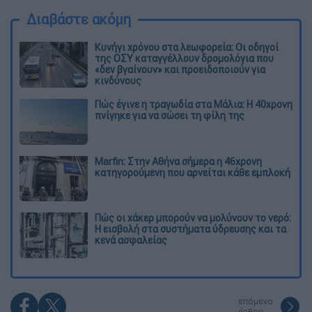
Διαβάστε ακόμη
Κυνήγι χρόνου στα λεωφορεία: Οι οδηγοί
της ΟΣΥ καταγγέλλουν δρομολόγια που
«δεν βγαίνουν» και προειδοποιούν για
κινδύνους
Πώς έγινε η τραγωδία στα Μάλια: Η 40χρονη
πνίγηκε για να σώσει τη φίλη της
Marfin: Στην Αθήνα σήμερα η 46χρονη
κατηγορούμενη που αρνείται κάθε εμπλοκή
Πώς οι χάκερ μπορούν να μολύνουν το νερό:
Η εισβολή στα συστήματα ύδρευσης και τα
κενά ασφαλείας
επόμενο
άρθρο