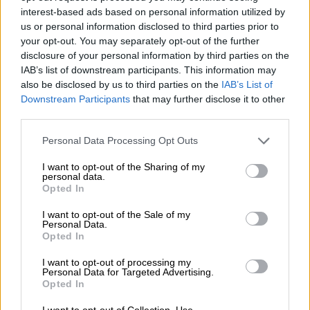
interest-based ads based on personal information utilized by
2. Επανέλαβε πως δεν γνώριζε απολύτως
us or personal information disclosed to third parties prior to
your opt-out. You may separately opt-out of the further
τίποτα για την παρακολούθηση του Νίκου
disclosure of your personal information by third parties on the
Ανδρουλάκη, κανενός πολιτικού προσώπου
IAB’s list of downstream participants. This information may
και κανενός δημοσιογράφου. Στα πυρά του
also be disclosed by us to third parties on the
IAB’s List of
ΣΥΡΙΖΑ σημείωσε πως είναι ντροπή να
Downstream Participants
that may further disclose it to other
third parties.
υπονοείται πως παρακολούθησε υπουργό ή
τον αρχηγό ΓΕΕΘΑ. Παράλληλα, ανέφερε πως
Please note that this website/app uses one or more Google
Personal Data Processing Opt Outs
ουδέποτε το ελληνικό Κράτος
services and may gather and store information including but
not limited to your visit or usage behaviour. You may click to
I want to opt-out of the Sharing of my
προμηθεύτηκε κακόβουλο λογισμικό.
personal data.
grant or deny consent to Google and its third-party tags to
Opted In
use your data for below specified purposes in below Google
3. Κατηγόρησε την αξιωματική
consent section.
I want to opt-out of the Sale of my
αντιπολίτευση πως μιλά χωρίς στοιχεία και
Personal Data.
αποδείξεις. «Κάποιοι στην Ελλάδα
Opted In
κατασκευάζουν το δικό τους πληθωρισμό
I want to opt-out of processing my
από αλλεπάλληλες λίστες
Personal Data for Targeted Advertising.
Opted In
παρακολουθήσεων. Αυτό το εβδομαδιαίο
σίριαλ της αθλιότητας χωρίς ποτέ να
I want to opt-out of Collection, Use,