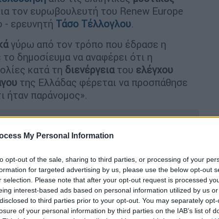
 για τον ευρωβουλευτή του Renew Europe
ο - ερευνητή
Τάσο Τέλλογλου
.
κά
γύρω από τον τρόπο που έδρασε η
 το δημοσίευμα να αναφέρει ότι η
ολίες κατά τη
διενέργεια
του
ελέγχου
άγου
της Ελλάδας φέρεται να προσπάθησε
τι ήταν παράνομος».
ocess My Personal Information
εργάτης στο μικροσκόπιο - Το
to opt-out of the sale, sharing to third parties, or processing of your per
σοτάκη
formation for targeted advertising by us, please use the below opt-out s
r selection. Please note that after your opt-out request is processed y
eing interest-based ads based on personal information utilized by us or
disclosed to third parties prior to your opt-out. You may separately opt-
υνεδριάζει ανά 10ημερο – Ανησυχία
losure of your personal information by third parties on the IAB’s list of