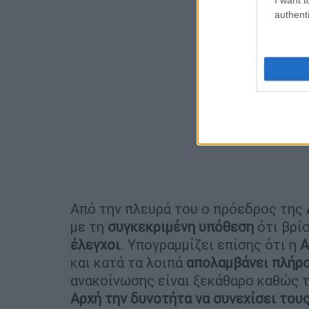
authenti
Από την πλευρά του ο πρόεδρος της
με τη
συγκεκριμένη υπόθεση
ότι βρί
έλεγχοι
. Υπογραμμίζει επίσης ότι η
Α
και κατά τα λοιπά
απολαμβάνει
πλήρο
ανακοίνωσης είναι ξεκάθαρο καθώς 
Αρχή την δυνοτήτα να συνεχίσει του