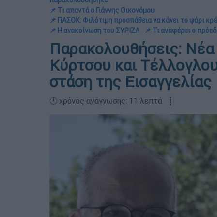
παρακολουθήθηκε
📌 Τι απαντά ο Γιάννης Οικονόμου
📌 ΠΑΣΟΚ: Φιλότιμη προσπάθεια να κάνει το ψάρι κρέ
📌 Η ανακοίνωση του ΣΥΡΙΖΑ
📌 Τι αναφέρει ο πρόε
Παρακολουθήσεις: Νέα 
Κύρτσου και Τέλλογλου
στάση της Εισαγγελίας
🕛 χρόνος ανάγνωσης: 11 λεπτά ┋