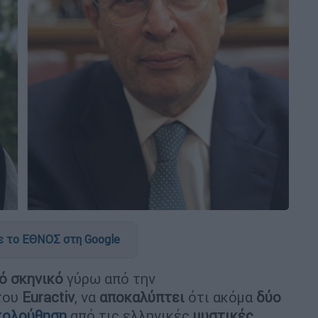
 το ΕΘΝΟΣ στη Google
ό
σκηνικό
γύρω από την
του
Euractiv
, να
αποκαλύπτει
ότι ακόμα
δύο
κολούθηση
από τις ελληνικές
μυστικές