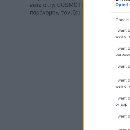
είπε στην COSMOTE ότι η διαδικασία
Opted 
παράνομη», τονίζει.
Google 
I want t
web or d
I want t
purpose
I want 
I want t
web or d
I want t
or app.
I want t
I want t