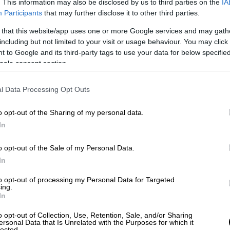
. This information may also be disclosed by us to third parties on the
IA
δες και άλλα ρήγματα
Participants
that may further disclose it to other third parties.
 that this website/app uses one or more Google services and may gath
including but not limited to your visit or usage behaviour. You may click 
 to Google and its third-party tags to use your data for below specifi
 υπόθεση ο
ΣΥΡΙΖΑ
, με την
Κουμουνδούρου
ogle consent section.
ητσοτάκη να απαντήσει για ποιο λόγο η
τή και τον δημοσιογράφο αλλά και να
l Data Processing Opt Outs
 της
εισαγγελία
του
Αρείου
Πάγου
. «Πώς
υ Πάγου αντί να σπεύδει η ίδια για έρευνα
o opt-out of the Sharing of my personal data.
δίζει την έρευνα από την συνταγματικά
In
ται ο
ΣΥΡΙΖΑ
.
o opt-out of the Sale of my Personal Data.
λογλου Ελίζα
Τριανταφύλλου
σχολιάζει στο
In
επορτάζ είναι «τουλάχιστον εξοργιστικά».
to opt-out of processing my Personal Data for Targeted
πει να απαντήσουν *άμεσα* με ποιο
ing.
In
είρησε να παρεμποδίσει τον έλεγχο μιας
Και φυσικά ο εισαγγελέας του Αρείου
o opt-out of Collection, Use, Retention, Sale, and/or Sharing
ersonal Data that Is Unrelated with the Purposes for which it
χρεωμένος να απαντήσει για ποιο λόγο
lected.