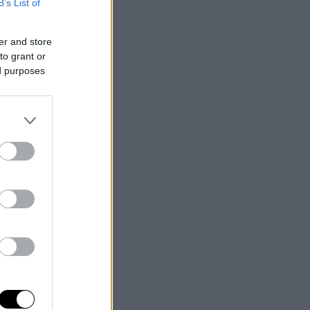
B’s List of
er and store
to grant or
ed purposes