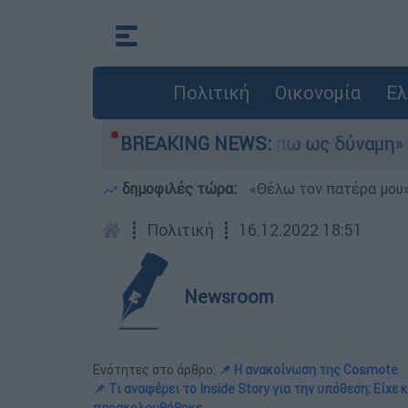
Πολιτική
Οικονομία
Ελ
δυναμία, τώρα το βλέπω ως δύναμη»
BREAKING NEWS:
«Χωρίς
δημοφιλές τώρα:
«Θέλω τον πατέρα μου»:
┋
Πολιτική
┋
16.12.2022 18:51
Newsroom
Ενότητες στο άρθρο:
📌 Η ανακοίνωση της Cosmote
📌 Τι αναφέρει το Inside Story για την υπόθεση: Είχε