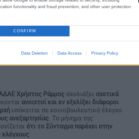
cation functionality and fraud prevention, and other user protection.
CONFIRM
Data Deletion
Data Access
Privacy Policy
ΑΔΑΕ
Χρήστος
Ράμμος
σχολιάζει
σχετικά
σκονται
ανοιχτοί και εν εξελίξει διάφοροι
ρχή
υπόκειται σε κοινοβουλευτικό έλεγχο
υς ανεξαρτησίας
. Το μήνημα της
τονίζεται
ότι το Σύνταγμα παρέχει στην
ς ελέγχους
.