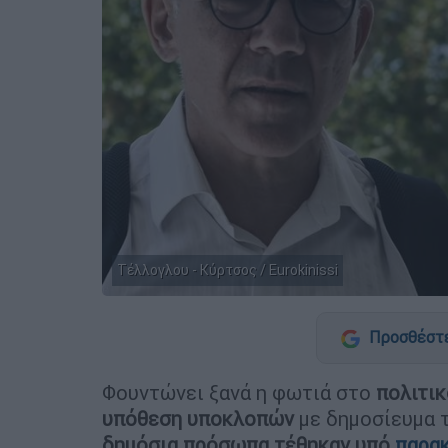
Τέλλογλου - Κύρτσος / Eurokinissi
Προσθέστε
Φουντώνει ξανά η φωτιά στο
πολιτικ
υπόθεση υποκλοπών
με δημοσίευμα 
δημόσια πρόσωπα τέθηκαν υπό
παρα