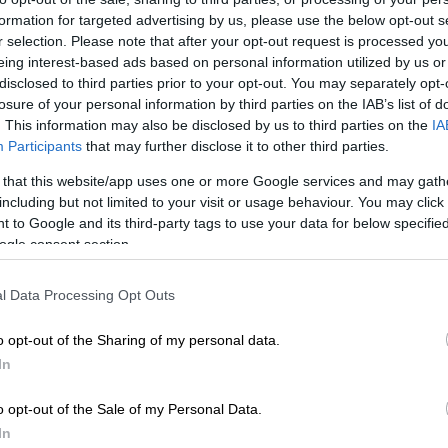
formation for targeted advertising by us, please use the below opt-out s
r selection. Please note that after your opt-out request is processed y
eing interest-based ads based on personal information utilized by us or
disclosed to third parties prior to your opt-out. You may separately opt-
losure of your personal information by third parties on the IAB’s list of
. This information may also be disclosed by us to third parties on the
IA
Participants
that may further disclose it to other third parties.
 that this website/app uses one or more Google services and may gath
including but not limited to your visit or usage behaviour. You may click 
 το ΕΘΝΟΣ στη Google
 to Google and its third-party tags to use your data for below specifi
ogle consent section.
2023
οι πολίτες θα εμπιστευθούν ξανά τη
ναμη προοδευτικής ανατροπής», εξέφρασε ο
l Data Processing Opt Outs
ς
. Ο κ. Μητσοτάκης μίλησε στην εκδήλωση
o opt-out of the Sharing of my personal data.
ύ προγράμματος
της
κυβέρνησης
για την
In
o opt-out of the Sale of my Personal Data.
ά τα οποία έχουμε κάνει, αυτά τα οποία
In
είναι η καλύτερη απόδειξη του πώς