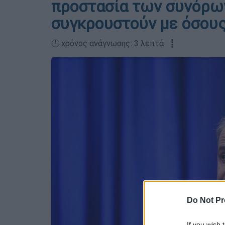
προστασία των συνόρων
συγκρουστούν με όσου
🕛 χρόνος ανάγνωσης: 3 λεπτά ┋
Do Not Pr
If you wish 