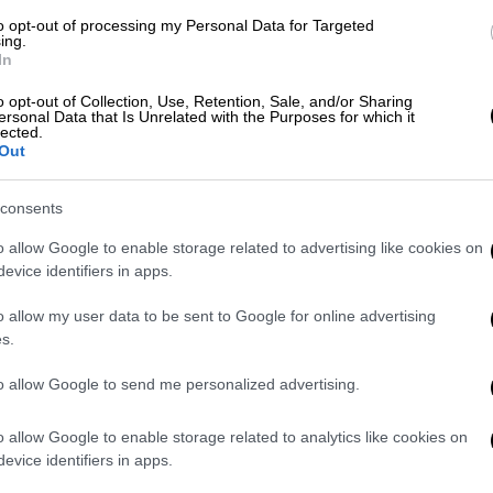
πολιτική», είπε ο κ. Μητσοτάκης και
to opt-out of processing my Personal Data for Targeted
ing.
με τα δικά σας προβλήματα, πρώτα και πάνω
In
Και όταν θα έρθει η ώρα των εθνικών
o opt-out of Collection, Use, Retention, Sale, and/or Sharing
 θα μπορούμε να σας κοιτάξουμε στα μάτια
ersonal Data that Is Unrelated with the Purposes for which it
lected.
υτά για τα οποία δεσμευτήκαμε ήμασταν
Out
ε πολλά περισσότερα ακόμα να κάνουμε στο
εφυρώσουμε σχέσεις εμπιστοσύνης με τους
consents
εδώ και πολλά χρόνια από ψέματα και από
εις, πρέπει να αφήνουμε το έργο μας να
o allow Google to enable storage related to advertising like cookies on
evice identifiers in apps.
ημαντικό και στην
περιφέρεια Ανατολικής
την Ελλάδα», είπε.
o allow my user data to be sent to Google for online advertising
s.
ε το θέμα του 12%, το ξέρετε καλά. Από τα
οίο έχουμε εκτελέσει είναι σημαντικό και
to allow Google to send me personalized advertising.
μας αρέσουν τα μεγάλα λόγια, δεν μας αρέσει
ίας. Και να θυμάστε κάτι: αυτοί οι οποίοι
o allow Google to enable storage related to analytics like cookies on
evice identifiers in apps.
α το πώς οραματίζονται, όχι θεωρητικά,