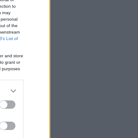
ection to
ou may
 personal
out of the
 downstream
B’s List of
er and store
to grant or
ed purposes