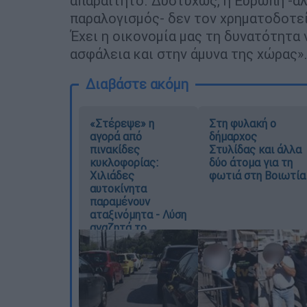
απαραίτητο. Δυστυχώς, η Ευρώπη -ά
παραλογισμός- δεν τον χρηματοδοτεί.
Έχει η οικονομία μας τη δυνατότητα 
ασφάλεια και στην άμυνα της χώρας»
Διαβάστε ακόμη
«Στέρεψε» η
Στη φυλακή ο
αγορά από
δήμαρχος
πινακίδες
Στυλίδας και άλλα
κυκλοφορίας:
δύο άτομα για τη
Χιλιάδες
φωτιά στη Βοιωτία
αυτοκίνητα
παραμένουν
αταξινόμητα - Λύση
αναζητά το
υπουργείο