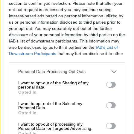
section to confirm your selection. Please note that after your
opt-out request is processed you may continue seeing
interest-based ads based on personal information utilized by
us or personal information disclosed to third parties prior to
your opt-out. You may separately opt-out of the further
disclosure of your personal information by third parties on the
IAB’s list of downstream participants. This information may
also be disclosed by us to third parties on the
IAB’s List of
Downstream Participants
that may further disclose it to other
third parties.
Please note that this website/app uses one or more Google
Personal Data Processing Opt Outs
services and may gather and store information including but
not limited to your visit or usage behaviour. You may click to
I want to opt-out of the Sharing of my
personal data.
grant or deny consent to Google and its third-party tags to
«Είδα τον κ. Τσίπρα να περιοδεύει χθες στο
Opted In
use your data for below specified purposes in below Google
Αιγάλεω και να τάζει σε λίγους
consent section.
I want to opt-out of the Sale of my
ηλικιωμένους συνταξιούχους οι οποίοι είχαν
Personal Data.
Opted In
μαζευτεί να τον ακούσουν, τι; Ότι θα
διορθώσει, λέει, τις αδικίες του νόμου
I want to opt-out of processing my
Personal Data for Targeted Advertising.
Κατρούγκαλου που αυτός ψήφισε. Πόσο
Opted In