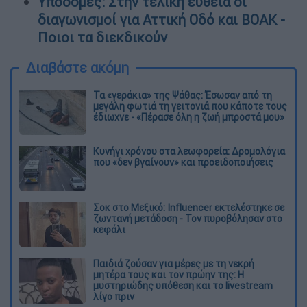
Υποδομές: Στην τελική ευθεία οι
διαγωνισμοί για Αττική Οδό και ΒΟΑΚ -
Ποιοι τα διεκδικούν
Διαβάστε ακόμη
Τα «γεράκια» της Ψάθας: Έσωσαν από τη
μεγάλη φωτιά τη γειτονιά που κάποτε τους
έδιωχνε - «Πέρασε όλη η ζωή μπροστά μου»
Κυνήγι χρόνου στα λεωφορεία: Δρομολόγια
που «δεν βγαίνουν» και προειδοποιήσεις
Σοκ στο Μεξικό: Influencer εκτελέστηκε σε
ζωντανή μετάδοση - Τον πυροβόλησαν στο
κεφάλι
Παιδιά ζούσαν για μέρες με τη νεκρή
μητέρα τους και τον πρώην της: Η
μυστηριώδης υπόθεση και το livestream
λίγο πριν