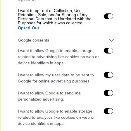
δούλεμα άλλο; Πόσο δούλεμα άλλο, για
I want to opt-out of Collection, Use,
αυτούς οι οποίοι γνωρίζουν τι πέρασαν
Retention, Sale, and/or Sharing of my
Personal Data that Is Unrelated with the
τέσσερα χρόνια, τέσσερα χρόνια από την
Purposes for which it was collected.
κυβέρνηση ΣΥΡΙΖΑ, όπως το γνωρίζουν όλοι
Opted Out
οι Έλληνες πολίτες.
Google consents
Και γνωρίζουν και συγκρίνουν σήμερα.
Και
I want to allow Google to enable storage
ξέρουν τι πέρασε η Ελλάδα από το 2015
related to advertising like cookies on web or
μέχρι το 2019 και γνωρίζουν ότι αυτή η
device identifiers in apps.
παράταξη, η παράταξη της Νέας
I want to allow my user data to be sent to
Δημοκρατίας, είναι η παράταξη που
Google for online advertising purposes.
υλοποίησε τις δεσμεύσεις της να
επιστρέψει στη μεσαία τάξη αυτά που σας
I want to allow Google to send me
personalized advertising.
πήρε ο ΣΥΡΙΖΑ. Και το κάναμε πράξη.
I want to allow Google to enable storage
Καθώς λοιπόν, φίλες και φίλοι, πλησιάζουμε
related to analytics like cookies on web or
πια στις εκλογές του 2023, θέλω να σας
device identifiers in apps.
ζητήσω και να ζητήσω από τα κομματικά μας