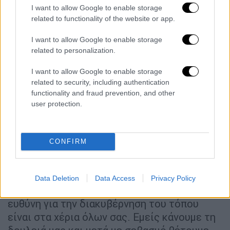
στελέχη να κάνουμε όλοι μαζί αυτή τη
I want to allow Google to enable storage
related to functionality of the website or app.
μεγάλη προσπάθεια: Να μην πάνε χαμένες οι
θυσίες και οι προσπάθειες του ελληνικού
I want to allow Google to enable storage
λαού. Να συνεχίσουμε τον αγώνα μας να
related to personalization.
κάνουμε την Ελλάδα πιο ισχυρή, πιο
I want to allow Google to enable storage
ευημερούσα, τους Έλληνες πιο
related to security, including authentication
αισιόδοξους», ανέφερε ο Κυριάκος
functionality and fraud prevention, and other
Μητσοτάκης.
user protection.
Η ΝΔ δεν χρειάζεται να δώσει
διαπιστευτήρια κοινωνικού
CONFIRM
προοδευτισμού και λαϊκών
χαρακτηριστικών
Data Deletion
Data Access
Privacy Policy
«Η
Δημοκρατία είναι μια μεγάλη γιορτή
. Η
ευθύνη για την διακυβέρνηση του τόπου
είναι στα χέρια όλων σας. Εμείς κάνουμε τη