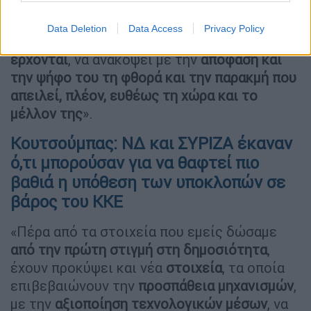
μια συνολική επανεκκίνηση.
Data Deletion
Data Access
Privacy Policy
Καλούμε τον ελληνικό λαό,
στις εκλογές που
έρχονται
, να ανακόψει με την
απόφαση και
την ψήφο του τη φθορά και την παρακμή που
απειλεί, πλέον, ευθέως τη χώρα και το
μέλλον
της
».
Κουτσούμπας: ΝΔ και ΣΥΡΙΖΑ έκαναν
ό,τι μπορούσαν για να θαφτεί πιο
βαθιά η υπόθεση των υποκλοπών σε
βάρος του ΚΚΕ
«Πέρα από τα στοιχεία που εμείς δώσαμε
από την πρώτη στιγμή στη δημοσιότητα
,
έχουν προκύψει και νέα
στοιχεία
, τα οποία
επιβεβαιώνουν την
προσπάθεια μηχανισμών
,
με την
αξιοποίηση τεχνολογικών μέσων
, να