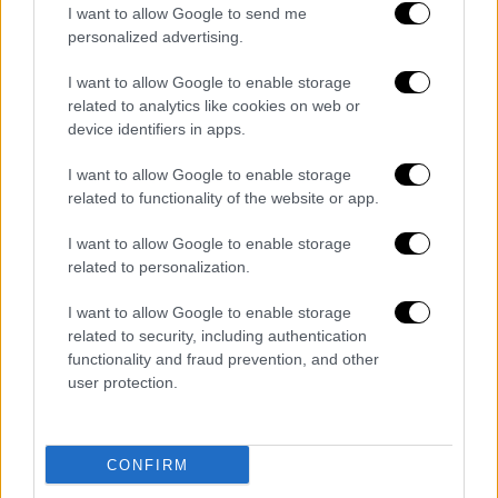
θέλει να συνεργαστεί μαζί μας,
αφού δεν
I want to allow Google to send me
κατάφερε πρώτα να μας εξοντώσει, όπως
personalized advertising.
επιχείρησε.
I want to allow Google to enable storage
Η δημοκρατία δεν έχει αδιέξοδα, η λαϊκή
related to analytics like cookies on web or
device identifiers in apps.
ετυμηγορία εμπεριέχει πάντα και το μήνυμα
και κυρίως τη λύση.
I want to allow Google to enable storage
related to functionality of the website or app.
Το ΠΑΣΟΚ θα δείξει σεβασμό απέναντι στην
ψήφο των πολιτών, που είναι βέβαιο ότι θα
I want to allow Google to enable storage
εμπεριέχει και τη λύση στο πολιτικό
related to personalization.
πρόβλημα της χώρας. Θα διαχειριστεί με
I want to allow Google to enable storage
όρους σύνεσης, ευθύνης και εθνικού
related to security, including authentication
συμφέροντος τη δύναμη που θα του δώσουν
functionality and fraud prevention, and other
οι πολίτες στην κάλπη.
user protection.
Και όσο μεγαλύτερη είναι αυτή η δύναμη,
τόσο πιο κοντά θα έρθει η χώρα σε αυτό που
CONFIRM
έχει πραγματικά ανάγκη: ένα νέο ξεκίνημα,