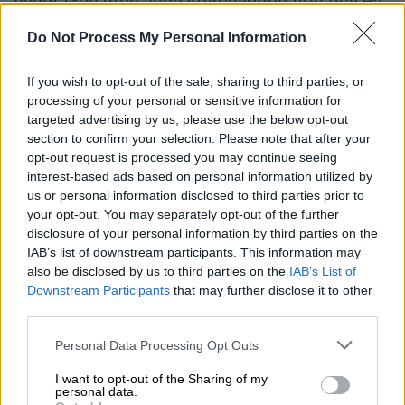
ανάδειξης μιας νέας κυβέρνησης που δεν θα
έχει «πάτρωνες ή ιδιοκτήτες. Μιας νέας
Do Not Process My Personal Information
κυβέρνησης που θα παίρνει αποφάσεις και
θα εφαρμόζει πολιτικές για τους πολλούς
If you wish to opt-out of the sale, sharing to third parties, or
και όχι για τους λίγους.
processing of your personal or sensitive information for
targeted advertising by us, please use the below opt-out
Μιας νέας κυβέρνηση που θα εγγυάται τα
section to confirm your selection. Please note that after your
δημοκρατικά δικαιώματα, την εφαρμογή των
opt-out request is processed you may continue seeing
κανόνων, το σεβασμό του κράτους δικαίου,
interest-based ads based on personal information utilized by
us or personal information disclosed to third parties prior to
την εμπιστοσύνη όλων απέναντι στους
your opt-out. You may separately opt-out of the further
θεσμούς».
disclosure of your personal information by third parties on the
IAB’s list of downstream participants. This information may
Έκλεισε την ομιλία του τονίζοντας:
also be disclosed by us to third parties on the
IAB’s List of
Downstream Participants
that may further disclose it to other
third parties.
Please note that this website/app uses one or more Google
Personal Data Processing Opt Outs
services and may gather and store information including but
not limited to your visit or usage behaviour. You may click to
I want to opt-out of the Sharing of my
personal data.
grant or deny consent to Google and its third-party tags to