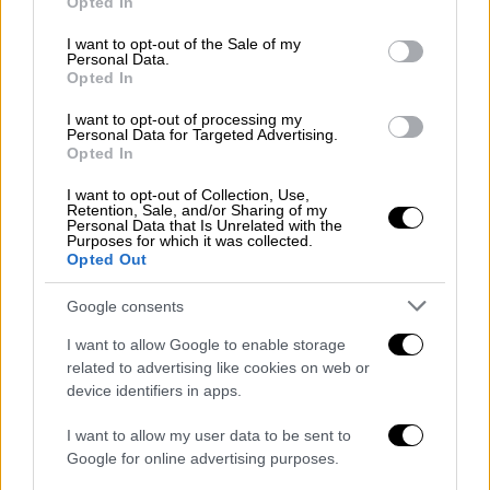
Opted In
use your data for below specified purposes in below Google
consent section.
I want to opt-out of the Sale of my
Personal Data.
Opted In
I want to opt-out of processing my
Personal Data for Targeted Advertising.
Opted In
I want to opt-out of Collection, Use,
Retention, Sale, and/or Sharing of my
Personal Data that Is Unrelated with the
Purposes for which it was collected.
Opted Out
Google consents
I want to allow Google to enable storage
related to advertising like cookies on web or
«Η αυτόνομη πορεία μας είναι στρατηγική
device identifiers in apps.
επιλογή. Και
καιρός είναι να το
συνειδητοποιήσουν τόσο στη Νέα
I want to allow my user data to be sent to
Δημοκρατία όσο και στον ΣΥΡΙΖΑ
που
δήθεν
Google for online advertising purposes.