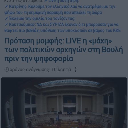
Ενότητες στο άρθρο:
📌 Live η συζήτηση:
📌 Κατρίνης: Καλούμε τον ελληνικό λαό να ανατρέψει με την
ψήφο του τη σημερινή παρακμή που απειλεί τη χώρα
📌 Έκλεισε την ομιλία του τονίζοντας:
📌 Κουτσούμπας: ΝΔ και ΣΥΡΙΖΑ έκαναν ό,τι μπορούσαν για να
θαφτεί πιο βαθιά η υπόθεση των υποκλοπών σε βάρος του ΚΚΕ
Πρόταση μομφής: LIVE η «μάχη»
των πολιτικών αρχηγών στη Βουλή
πριν την ψηφοφορία
🕛 χρόνος ανάγνωσης: 10 λεπτά ┋