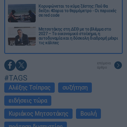
Κορυφώνεται το κύμα ζέστης: Πού θα
δείξει 40αρια το θερμόμετρο - Οι περιοχές
σε red code
Μητσοτάκης στη ΔΕΘ με το βλέμμα στο
2027 – Το οικονομικό στοίχημα, η
αυτοδυναμία και η δύσκολη διαδρομή μέχρι
τις κάλπες
επόμενο
άρθρο
#TAGS
Αλέξης Τσίπρας
συζήτηση
ειδήσεις τώρα
Κυριάκος Μητσοτάκης
Βουλή
πρόταση δυσπιστίας