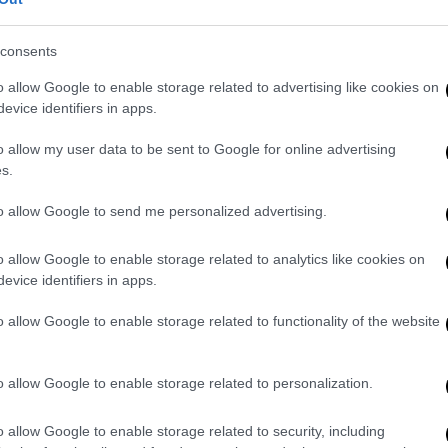
consents
o allow Google to enable storage related to advertising like cookies on
evice identifiers in apps.
o allow my user data to be sent to Google for online advertising
s.
ο Πρωθυπουργός μίλησαν τηλεφωνικώς με
 και οι υπουργοί Άμυνας και Εξωτερικών με
to allow Google to send me personalized advertising.
Άμυνας των δύο χωρών έδωσαν μάλιστα
o allow Google to enable storage related to analytics like cookies on
 στις 14 Φεβρουαρίου. Από την άλλη ο
evice identifiers in apps.
εροπλάνα από το Αιγαίο καθώς
ιότητα τις τελευταίες μέρες.
o allow Google to enable storage related to functionality of the website
στε σε αχαρτογράφητα νερά»
o allow Google to enable storage related to personalization.
πολιτικό επίπεδο είμαστε σε
ής, ενώ παρομοιάζει την κατάσταση με ένα
o allow Google to enable storage related to security, including