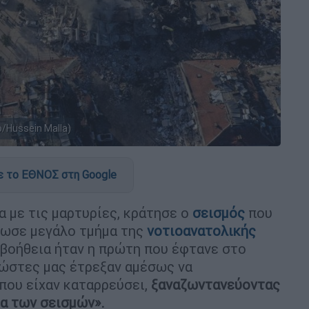
/Hussein Malla)
 το ΕΘΝΟΣ στη Google
α με τις μαρτυρίες, κράτησε ο
σεισμός
που
δωσε μεγάλο τμήμα της
νοτιοανατολικής
 βοήθεια ήταν η πρώτη που έφτανε στο
ασώστες μας έτρεξαν αμέσως να
που είχαν καταρρεύσει,
ξαναζωντανεύοντας
α των σεισμών».