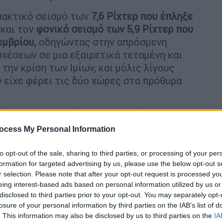
μακτικό σεισμό των
7,6 Ρίχτερ που έπληξε
και τον
φονικό σεισμό των 5,9 Ρίχτερ που
εμβρίου,
οδηγώντας στην απρόσμενη
χέσεων σε μια εξαιρετικά τεταμένη και
την κρίση των Ιμίων, και μόλις λίγους
 είχε φέρει τις δύο χώρες στα πρόθυρα
άλι η «διπλωματία των σεισμών»,
ς στις ελληνοτουρκικές σχέσεις;
ocess My Personal Information
άντειο Πανεπιστήμιο Κώστας Υφαντής
to opt-out of the sale, sharing to third parties, or processing of your per
πορεί να λειτουργήσει και πάλι αλλά
formation for targeted advertising by us, please use the below opt-out s
 Ελλάδα.
«Ξέρω ότι αυτό μπορεί να
r selection. Please note that after your opt-out request is processed y
eing interest-based ads based on personal information utilized by us or
 είναι αυτή που απειλεί όλο αυτόν τον
disclosed to third parties prior to your opt-out. You may separately opt-
τικά θέλουμε, θα πρέπει εμείς να 'τρέξουμε'
losure of your personal information by third parties on the IAB’s list of
αλάβουμε την πρωτοβουλία για μια
. This information may also be disclosed by us to third parties on the
IA