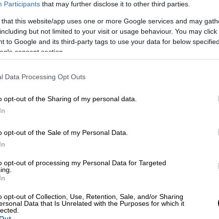
 δίαυλοι επικοινωνίας και να συζητήσουμε
Participants
that may further disclose it to other third parties.
σια. Το πρώτο βήμα πρέπει να το κάνει ο
 that this website/app uses one or more Google services and may gath
φαντής.
including but not limited to your visit or usage behaviour. You may click 
 to Google and its third-party tags to use your data for below specifi
ogle consent section.
l Data Processing Opt Outs
o opt-out of the Sharing of my personal data.
In
o opt-out of the Sale of my Personal Data.
In
to opt-out of processing my Personal Data for Targeted
ing.
In
o opt-out of Collection, Use, Retention, Sale, and/or Sharing
ersonal Data that Is Unrelated with the Purposes for which it
lected.
Out