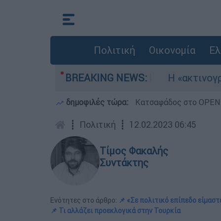
Πολιτική
Οικονομία
Ελ
ρία αεροσκάφη
BREAKING NEWS:
Η «ακτινογραφία» της κατ
δημοφιλές τώρα:
Κατσαφάδος στο OPEN: 
┋
Πολιτική
┋
12.02.2023 06:45
Τίμος Φακαλής
Συντάκτης
Ενότητες στο άρθρο:
📌 «Σε πολιτικό επίπεδο είμασ
📌 Τι αλλάζει προεκλογικά στην Τουρκία