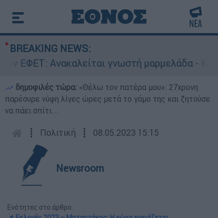
BREAKING NEWS:
νακαλείται γνωστή μαρμελάδα - Κίνδυνος θραύσ
δημοφιλές τώρα:
«Θέλω τον πατέρα μου»: 27χρονη
παρέσυρε νύφη λίγες ώρες μετά το γάμο της και ζητούσε
να πάει σπίτι...
┋
Πολιτική
┋
08.05.2023 15:15
Newsroom
Ενότητες στο άρθρο:
📌 Εκλογές 2023 – Μητσοτάκης: Η χώρα χρειάζεται