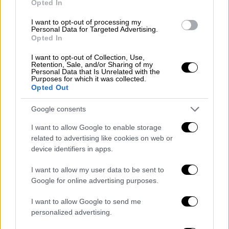
Ιούνιο και τον Μάιο του 2019, στην
Opted In
προεκλογική περίοδο την προηγούμενη, σας
I want to opt-out of processing my
είχα πει ότι είχα μια κεντρική δέσμευση: να
Personal Data for Targeted Advertising.
Opted In
μειώσω φόρους και εισφορές. Την
υλοποίησα.
I want to opt-out of Collection, Use,
Retention, Sale, and/or Sharing of my
Personal Data that Is Unrelated with the
Τώρα η κεντρική μου δέσμευση απέναντί σας
Purposes for which it was collected.
Opted Out
είναι ότι θα αυξήσω τους μισθούς και τις
συντάξεις για κάθε Ελληνίδα και για κάθε
Google consents
Έλληνα. Μπορούμε να αυξήσουμε τους
I want to allow Google to enable storage
μισθούς μέχρι 25%. Τον κατώτατο μισθό θα
related to advertising like cookies on web or
τον πάμε στα 950 ευρώ, το μέσο μισθό στα
device identifiers in apps.
1.500 ευρώ.
I want to allow my user data to be sent to
Και βέβαια, για τους συνταξιούχους μας,
Google for online advertising purposes.
αυτούς που έπεσαν θύμα της μεγάλης
I want to allow Google to send me
«σφαγής» Κατρούγκαλου, εσείς ξέρετε πολύ
personalized advertising.
καλά ότι για πρώτη φορά είδαν αυξήσεις