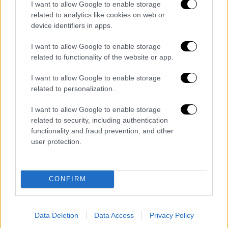
στις συντάξεις μετά από 12 χρόνια, αλλά
I want to allow Google to enable storage
related to analytics like cookies on web or
ξέρετε επίσης ότι εμείς ήμασταν αυτοί που
device identifiers in apps.
είπαμε ότι και την αδικία με την προσωπική
διαφορά θα έρθουμε να τη διορθώσουμε. Και
I want to allow Google to enable storage
θα εξακολουθούμε να στηρίζουμε τους
related to functionality of the website or app.
συνταξιούχους, εκείνους που δεν είδαν
I want to allow Google to enable storage
αύξηση, έως ότου η προσωπική διαφορά
related to personalization.
σβήσει.
I want to allow Google to enable storage
Αλλά για να γίνουν όλα αυτά -επαναλαμβάνω,
related to security, including authentication
φίλες και φίλοι- πρέπει η χώρα να συνεχίσει
functionality and fraud prevention, and other
user protection.
να αναπτύσσεται πολύ πιο γρήγορα από την
Ευρώπη. Και εδώ στην Ήπειρο έχουν ήδη
γίνει πολύ σημαντικά αναπτυξιακά βήματα.
CONFIRM
Είναι μια Περιφέρεια, η οποία έχει τη
δυνατότητα διακριθεί σε πολλούς τομείς.
Data Deletion
Data Access
Privacy Policy
Στον πρωτογενή μας τομέα, οι εξαγωγές μας