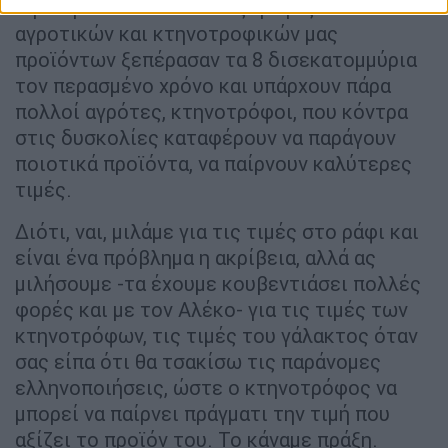
-κρατήστε το αυτό- οι εξαγωγές των
αγροτικών και κτηνοτροφικών μας
προϊόντων ξεπέρασαν τα 8 δισεκατομμύρια
τον περασμένο χρόνο και υπάρχουν πάρα
πολλοί αγρότες, κτηνοτρόφοι, που κόντρα
στις δυσκολίες καταφέρουν να παράγουν
ποιοτικά προϊόντα, να παίρνουν καλύτερες
τιμές.
Διότι, ναι, μιλάμε για τις τιμές στο ράφι και
είναι ένα πρόβλημα η ακρίβεια, αλλά ας
μιλήσουμε -τα έχουμε κουβεντιάσει πολλές
φορές και με τον Αλέκο- για τις τιμές των
κτηνοτρόφων, τις τιμές του γάλακτος όταν
σας είπα ότι θα τσακίσω τις παράνομες
ελληνοποιήσεις, ώστε ο κτηνοτρόφος να
μπορεί να παίρνει πράγματι την τιμή που
αξίζει το προϊόν του. Το κάναμε πράξη.