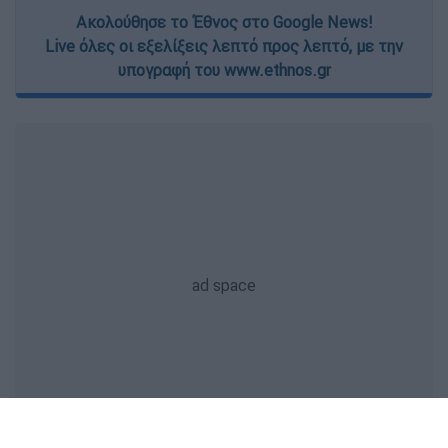
Ακολούθησε το Έθνος στο Google News!
Live όλες οι εξελίξεις λεπτό προς λεπτό, με την
υπογραφή του www.ethnos.gr