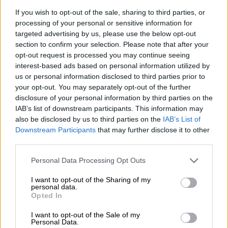
έχουν μπροστά τους.
If you wish to opt-out of the sale, sharing to third parties, or
processing of your personal or sensitive information for
Άκουγα σήμερα τον αρχηγό της
targeted advertising by us, please use the below opt-out
αντιπολίτευσης να λέει ότι δεν πιστεύει,
section to confirm your selection. Please note that after your
λέει, τις δημοσκοπήσεις, γιατί δεν απαντούν
opt-out request is processed you may continue seeing
λέει οι πολίτες στα τηλέφωνα. Του λέω:
interest-based ads based on personal information utilized by
εγώ δεν κοιτάω καμία δημοσκόπηση, η
us or personal information disclosed to third parties prior to
your opt-out. You may separately opt-out of the further
καλύτερη δημοσκόπηση γίνεται όπου πάω.
disclosure of your personal information by third parties on the
Έγινε και σήμερα εδώ στην Παραμυθιά. Η
IAB’s list of downstream participants. This information may
Νέα Δημοκρατία θα είναι η νικήτρια, η
also be disclosed by us to third parties on the
IAB’s List of
μεγάλη νικήτρια στις εκλογές. Για να
Downstream Participants
that may further disclose it to other
third parties.
μπορέσουμε να εφαρμόσουμε ένα πρόγραμμα
το οποίο είναι συγκεκριμένο και
Please note that this website/app uses one or more Google
Personal Data Processing Opt Outs
κοστολογημένο, για να συνεχίσουμε τη
services and may gather and store information including but
not limited to your visit or usage behaviour. You may click to
I want to opt-out of the Sharing of my
σημαντική δουλειά που έχουμε κάνει αυτά τα
personal data.
grant or deny consent to Google and its third-party tags to
τέσσερα χρόνια.
Opted In
use your data for below specified purposes in below Google
consent section.
I want to opt-out of the Sale of my
Θυμάστε, ότι όταν σας μίλησα και πάλι τον
Personal Data.