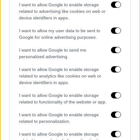
πραγματικότητα
ο ΣΥΡΙΖΑ δεν μπόρεσε να
I want to allow Google to enable storage
related to advertising like cookies on web or
δημιουργήσει μία πρόταση
, ένα διαφορετικό
device identifiers in apps.
αφήγημα».
I want to allow my user data to be sent to
«Αυτό που πρέπει να γίνει είναι ότι
ο ΣΥΡΙΖΑ
Google for online advertising purposes.
πρέπει να κινηθεί σοβαρά, οργανωμένα και
επαγγελματικά
. Δηλαδή θα πρέπει ο κ.
I want to allow Google to send me
personalized advertising.
Τσίπρας να βρει τους ανθρώπους που
εμπιστεύεται να του πούνε τι ακριβώς λένε
I want to allow Google to enable storage
οι μετρήσεις, τις οποίες δεν πρέπει πλέον
related to analytics like cookies on web or
να αμφισβητεί και με βάση αυτές, τη
device identifiers in apps.
σύνθεση του εκλογικού σώματος κλπ, να
I want to allow Google to enable storage
αναπτύξει τις κατάλληλες κοινωνικές
related to functionality of the website or app.
συμμαχίες και την κατάλληλη στρατηγική για
να ανακάμψει όσο είναι δυνατόν»,
I want to allow Google to enable storage
related to personalization.
συμπλήρωσε ο ίδιος.
I want to allow Google to enable storage
«Αυτοκτονική» η πολιτική του ΣΥΡΙΖΑ