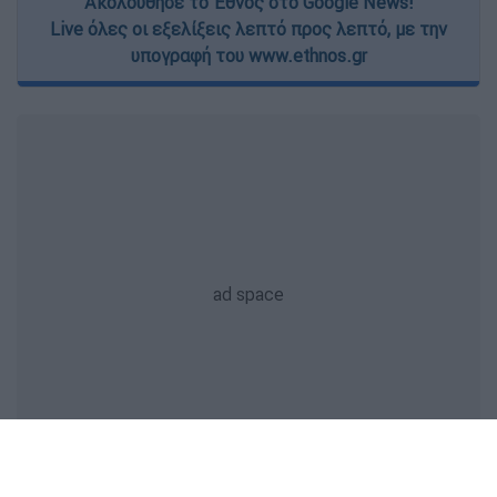
Ακολούθησε το Έθνος στο Google News!
Live όλες οι εξελίξεις λεπτό προς λεπτό, με την
υπογραφή του www.ethnos.gr