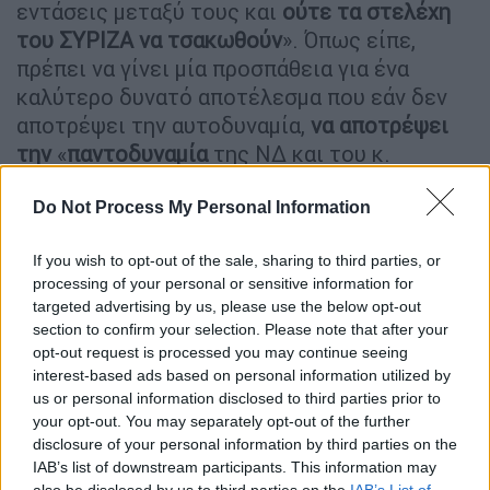
εντάσεις μεταξύ τους και
ούτε τα στελέχη
του ΣΥΡΙΖΑ να τσακωθούν
». Όπως είπε,
πρέπει να γίνει μία προσπάθεια για ένα
καλύτερο δυνατό αποτέλεσμα που εάν δεν
αποτρέψει την αυτοδυναμία,
να αποτρέψει
την
«
παντοδυναμία
της ΝΔ και του κ.
Μητσοτάκη».
Do Not Process My Personal Information
«Ο ΣΥΡΙΖΑ πρέπει να κινηθεί σοβαρά
και επαγγελματικά»
If you wish to opt-out of the sale, sharing to third parties, or
processing of your personal or sensitive information for
targeted advertising by us, please use the below opt-out
section to confirm your selection. Please note that after your
opt-out request is processed you may continue seeing
interest-based ads based on personal information utilized by
us or personal information disclosed to third parties prior to
your opt-out. You may separately opt-out of the further
video
disclosure of your personal information by third parties on the
IAB’s list of downstream participants. This information may
also be disclosed by us to third parties on the
IAB’s List of