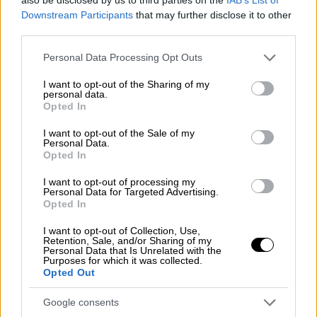
Downstream Participants
that may further disclose it to other
third parties.
Please note that this website/app uses one or more Google
Σύμφωνα με τον ίδιο, ο ΣΥΡΙΖΑ
δεν
Personal Data Processing Opt Outs
services and may gather and store information including but
υλοποίησε καθόλου
αυτό που εξήγγειλε το
not limited to your visit or usage behaviour. You may click to
I want to opt-out of the Sharing of my
2019 ο κ. Τσίπρας ότι θα μετασχηματιστεί σε
personal data.
grant or deny consent to Google and its third-party tags to
Opted In
μία προοδευτική και κεντροαριστερή μεγάλη
use your data for below specified purposes in below Google
consent section.
παράταξη. Αντίθετα, «ο ΣΥΡΙΖΑ έκανε ένα
I want to opt-out of the Sale of my
Personal Data.
συνέδριο στο οποίο "έτρωγε τις σάρκες
Opted In
του" και ασχολήθηκε με τον τρόπο εκλογής
I want to opt-out of processing my
του προέδρου».
Personal Data for Targeted Advertising.
Opted In
Στη διάρκεια της προεκλογικής
I want to opt-out of Collection, Use,
εκστρατείας, όπως εξήγησε ο ίδιος,
η Νέα
Retention, Sale, and/or Sharing of my
Personal Data that Is Unrelated with the
Δημοκρατία είχε ένα σαφές αφήγημα
:
Purposes for which it was collected.
«Έχουμε κάνει λάθη, μπορεί να έχουμε κάνει
Opted Out
και καμία αναποδιά, αλλά είμαστε σταθεροί»,
Google consents
ενώ «οι άλλοι είναι σούργελο» και στην