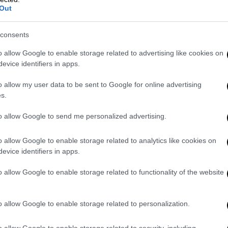
δεν έχει τις ψήφους για να το κάνει αυτό
Out
ν τη φωνή τους να ακουστεί. Αυτό το
ισσότερους γερουσιαστές και
consents
υν το δικαίωμα της γυναίκας
να επιλέγει
o allow Google to enable storage related to advertising like cookies on
όσθεσε ο Μπάιντεν.
evice identifiers in apps.
ο ψηφοδέλτιο. Οι προσωπικές ελευθερίες
o allow my user data to be sent to Google for online advertising
s.
ην ιδιωτική ζωή, η ελευθερία, η ισότητα -
, θα κάνω ό,τι περνάει από το χέρι μου για
to allow Google to send me personalized advertising.
αίκας στις πολιτείες όπου θα
μερινής απόφασης», ανέφερε στην ομιλία
o allow Google to enable storage related to analytics like cookies on
evice identifiers in apps.
o allow Google to enable storage related to functionality of the website
o allow Google to enable storage related to personalization.
o allow Google to enable storage related to security, including