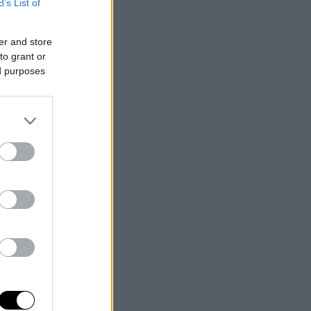
B’s List of
er and store
to grant or
ed purposes