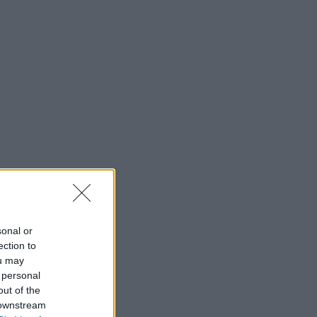
sonal or
ection to
ou may
 personal
out of the
 downstream