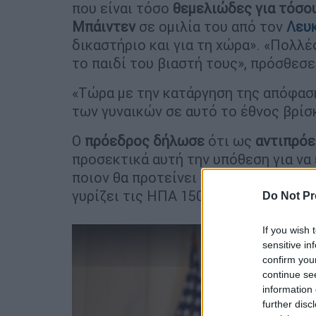
που είναι τόσο
θεμελιώδες για τόσο
Μπάιντεν
σε ομιλία του από τον
Λευ
δικαστήριο και για τη χώρα». «Πολλέ
το παιδί του βιαστή τους», πρόσθεσε
«Τώρα με την κατάργηση της απόφασης
των γυναικών σε αυτό το έθνος βρίσ
Ο
πρόεδρος δήλωσε
ότι ως
αντιπρόε
προσεκτικά αυτή την υπόθεση για να
ποιον θα προτείνει για το
Ανώτατο Δ
γυρίζει τις ΗΠΑ 150 χρόνια πίσω.
Do Not Pr
If you wish 
sensitive in
confirm you
continue se
information 
further disc