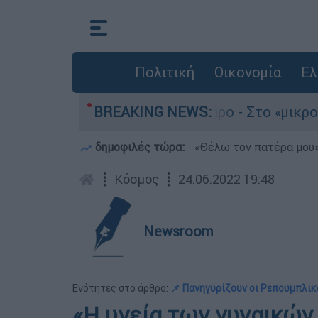
Πολιτική
Οικονομία
Ελ
 του 4χρονου στην Πάρο - Στο «μικροσκόπιο» ο 
BREAKING NEWS:
δημοφιλές τώρα:
«Θέλω τον πατέρα μου»:
┋
Κόσμος
┋
24.06.2022 19:48
Newsroom
Ενότητες στο άρθρο:
📌 Πανηγυρίζουν οι Ρεπουμπλικ
«Η υγεία των γυναικών 