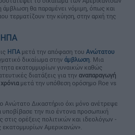
ροστατέψει το δικαίωμα των Αμερικανίδων
η άμβλωση θα παραμένει νόμιμη, όπως και
ου τερματίζουν την κύηση, στην αρχή της
ς ΗΠΑ
τις
ΗΠΑ
μετά την απόφαση του
Ανώτατου
γματικό δικαίωμα στην
άμβλωση
. Μια
ότητα εκατομμυρίων γυναικών καθώς
τευτικές διατάξεις για την
αναπαραγωγή
 χρόνια
μετά την υπόθεση ορόσημο Roe vs
το Ανώτατο Δικαστήριο όχι μόνο ανέτρεψε
ά υποβίβασε την πιο έντονα προσωπική
ς στις ορέξεις πολιτικών και ιδεολόγων -
ς εκατομμυρίων Αμερικανών».