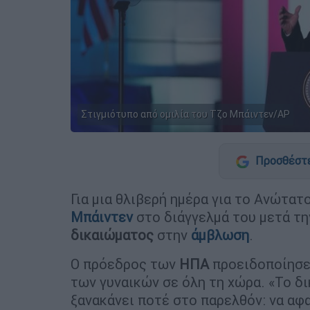
Στιγμιότυπο από ομιλία του Τζο Μπάιντεν/AP
Προσθέστε
Για μια θλιβερή ημέρα για το Ανώτατ
Μπάιντεν
στο διάγγελμά του μετά τ
δικαιώματος
στην
άμβλωση
.
Ο πρόεδρος των
ΗΠΑ
προειδοποίησε 
των γυναικών σε όλη τη χώρα. «Το δι
ξανακάνει ποτέ στο παρελθόν: να αφ