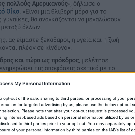
υς πολλούς Αμερικανούς
», δήλωσε ο
κό Οίκο
. «Είναι μια θλιβερή μέρα για το
ς γυναίκες, θα αναγκάζονται να μεγαλώσουν
 μεταξύ άλλων.
, ας είμαστε ξεκάθαροι, η υγεία και η ζωή
κονται πλέον σε κίνδυνο».
δρος και τώρα ως πρόεδρος
, μελέτησε
 ενημερώσει τις αποφάσεις σχετικά με το
ικαστήριο
. Ο ίδιος ανέφερε πως η απόφαση
ocess My Personal Information
to opt-out of the sale, sharing to third parties, or processing of your per
formation for targeted advertising by us, please use the below opt-out s
r selection. Please note that after your opt-out request is processed y
eing interest-based ads based on personal information utilized by us or
disclosed to third parties prior to your opt-out. You may separately opt-
losure of your personal information by third parties on the IAB’s list of