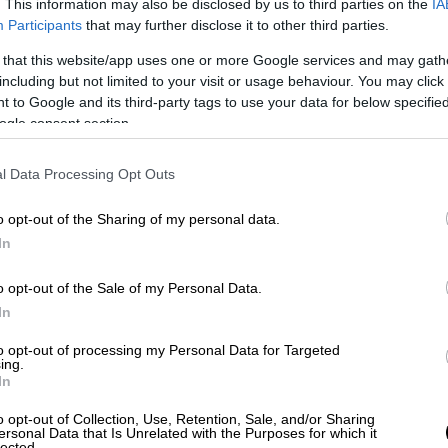
. This information may also be disclosed by us to third parties on the
IA
Participants
that may further disclose it to other third parties.
 that this website/app uses one or more Google services and may gath
including but not limited to your visit or usage behaviour. You may click 
video
 to Google and its third-party tags to use your data for below specifi
ogle consent section.
l Data Processing Opt Outs
o opt-out of the Sharing of my personal data.
In
o opt-out of the Sale of my Personal Data.
In
 και ξεκάθαρος. Ο μόνος τρόπος με τον
δικαίωμα της γυναίκας να επιλέξει ... είναι
to opt-out of processing my Personal Data for Targeted
ing.
 προστασία της απόφασης
Roe v. Wade
ως
In
ική ενέργεια του
Προέδρου δεν μπορεί να
o opt-out of Collection, Use, Retention, Sale, and/or Sharing
ersonal Data that Is Unrelated with the Purposes for which it
lected.