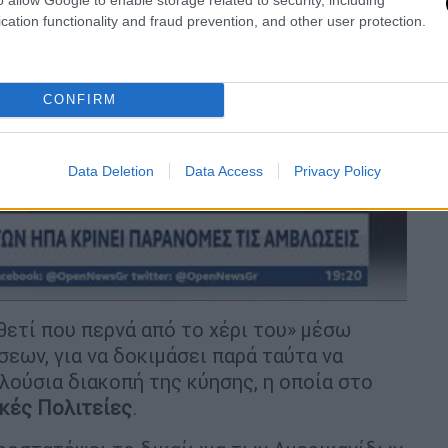
cation functionality and fraud prevention, and other user protection.
video
CONFIRM
Data Deletion
Data Access
Privacy Policy
θετί που περνά από το χέρι του» μέσω
εων, για να δοκιμάσει παρά ταύτα να
ούσια διακοπή της κύησης, η οποία στο
ικές Πολιτείες
.