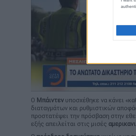
authenti
Ο
Μπάιντεν
υποσχέθηκε να κάνει «κα
διαταγμάτων και ρυθμιστικών αποφάσ
προστατέψει την πρόσβαση στην εθελ
εξής απειλείται στις μισές
αμερικαν