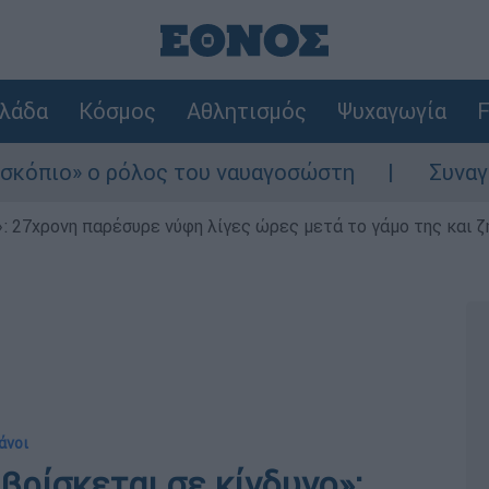
λάδα
Κόσμος
Αθλητισμός
Ψυχαγωγία
F
ρόλος του ναυαγοσώστη
Συναγερμός στην Κ
 27χρονη παρέσυρε νύφη λίγες ώρες μετά το γάμο της και ζη
άνοι
βρίσκεται σε κίνδυνο»: