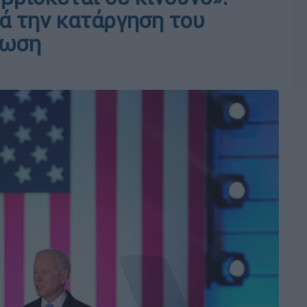
ά την κατάργηση του
λωση