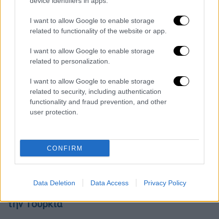
υπαρχόντων F-16
αλλά και η πώληση νέων
device identifiers in apps.
στην Τουρκία, θα πρέπει πρώτα να περάσει
I want to allow Google to enable storage
από το αμερικανικό
Κογκρέσο
και από τις
related to functionality of the website or app.
αρμόδιες επιτροπές του Κογκρέσου, μεταξύ
αυτών και από την Επιτροπή Εξωτερικών
I want to allow Google to enable storage
related to personalization.
Σχέσεων της Γερουσίας επικεφαλής της
οποίας είναι ο γερουσιαστής Ρόμπερτ
I want to allow Google to enable storage
Μενέντεζ.
related to security, including authentication
functionality and fraud prevention, and other
Όλες οι ειδήσεις
user protection.
«Καταπέλτης» ο εισαγγελέας για Λιγνάδη:
Προτείνει ενοχή για τρεις βιασμούς - «Δεν
CONFIRM
έδωσε πειστικές απαντήσεις»
Turkaegean: ΕΔΕ από Γεωργιάδη μετά την
Data Deletion
Data Access
Privacy Policy
κατοχύρωση του εμπορικού σήματος από
την Τουρκία