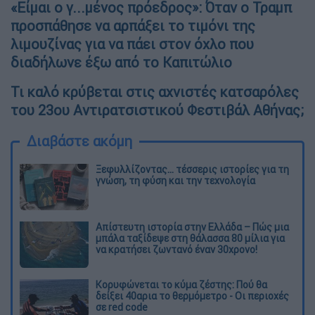
«Είμαι ο γ...μένος πρόεδρος»: Όταν ο Τραμπ
προσπάθησε να αρπάξει το τιμόνι της
λιμουζίνας για να πάει στον όχλο που
διαδήλωνε έξω από το Καπιτώλιο
Τι καλό κρύβεται στις αχνιστές κατσαρόλες
του 23ου Αντιρατσιστικού Φεστιβάλ Αθήνας;
Διαβάστε ακόμη
Ξεφυλλίζοντας... τέσσερις ιστορίες για τη
γνώση, τη φύση και την τεχνολογία
Απίστευτη ιστορία στην Ελλάδα – Πώς μια
μπάλα ταξίδεψε στη θάλασσα 80 μίλια για
να κρατήσει ζωντανό έναν 30χρονο!
Κορυφώνεται το κύμα ζέστης: Πού θα
δείξει 40αρια το θερμόμετρο - Οι περιοχές
σε red code