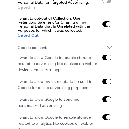
Turkey’s modernization plans for
Personal Data for Targeted Advertising.
Opted In
Turkey’s F-16 fleet...
I want to opt-out of Collection, Use,
— Nick Schifrin (@nickschifrin)
June
Retention, Sale, and/or Sharing of my
Personal Data that Is Unrelated with the
29, 2022
Purposes for which it was collected.
Opted Out
Για αργότερα μέσα στην ημέρα, είναι
Google consents
προγραμματισμένη η συνάντηση του
Αμερικανού προέδρου,
Τζο Μπάιντεν με τον
I want to allow Google to enable storage
related to advertising like cookies on web or
Τούρκο ομόλογό του, Ρετζέπ Ταγίπ
device identifiers in apps.
Ερντογάν.
Στην ατζέντα της συζήτησής τους
θα βρεθεί και το θέμα «πώλησης μαχητικών
I want to allow my user data to be sent to
F-16 στην Τουρκία» και του εξοπλιστικού
Google for online advertising purposes.
προγράμματος συνολικότερα, στο πλαίσιο
I want to allow Google to send me
της
ΝΑΤΟϊκής
συμμαχίας.
personalized advertising.
Όπως και να 'χει, αξίζει να σημειωθεί πως
I want to allow Google to enable storage
για να υλοποιηθεί ο εκσυγχρονισμός των
related to analytics like cookies on web or