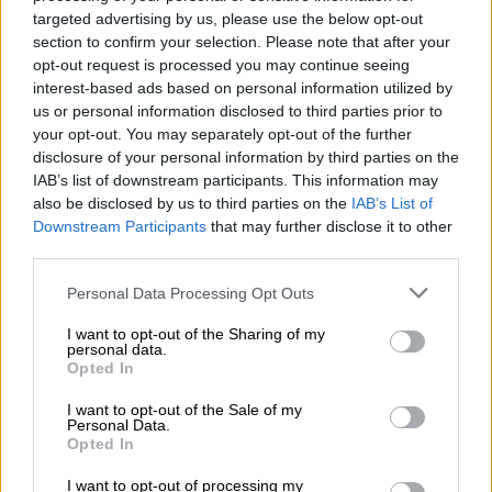
Τουρκίας».
targeted advertising by us, please use the below opt-out
section to confirm your selection. Please note that after your
Πιο συγκεκριμένα, η
Celeste Wallander
opt-out request is processed you may continue seeing
σημείωσε ότι «αυτά τα σχέδια είναι στα
interest-based ads based on personal information utilized by
σκαριά και πρέπει να υλοποιηθούν μέσω της
us or personal information disclosed to third parties prior to
διαδικασίας σύναψης συμβάσεων, αλλά
οι
your opt-out. You may separately opt-out of the further
disclosure of your personal information by third parties on the
ΗΠΑ υποστηρίζουν τον εκσυγχρονισμό
του
IAB’s list of downstream participants. This information may
στόλου μαχητικών της Τουρκίας, γιατί αυτό
also be disclosed by us to third parties on the
IAB’s List of
συμβάλλει στην ασφάλεια του ΝΑΤΟ. Οι
Downstream Participants
that may further disclose it to other
ισχυρές αμυντικές δυνατότητες της
third parties.
Τουρκίας συμβάλλουν σε μια ισχυρή άμυνα
Please note that this website/app uses one or more Google
Personal Data Processing Opt Outs
του ΝΑΤΟ».
services and may gather and store information including but
not limited to your visit or usage behaviour. You may click to
I want to opt-out of the Sharing of my
personal data.
NEW on US policy on Turkish F16s:
grant or deny consent to Google and its third-party tags to
Opted In
use your data for below specified purposes in below Google
On the record from Assistant
consent section.
I want to opt-out of the Sale of my
Secretary of Defense for
Personal Data.
International Security Affairs Celeste
Opted In
Wallander: "The US fully supports
I want to opt-out of processing my