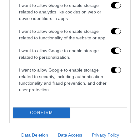
Ο Ντράγκι υπενθύμισε ότι θα συνέχιζε ως
I want to allow Google to enable storage
πρωθυπουργός «μόνο αν υφίστατο η
related to analytics like cookies on web or
προοπτική υλοποίησης του κυβερνητικού
device identifiers in apps.
προγράμματος για το οποίο είχε λάβει την
I want to allow Google to enable storage
αρχική ψήφο εμπιστοσύνης».
related to functionality of the website or app.
I want to allow Google to enable storage
related to personalization.
I want to allow Google to enable storage
related to security, including authentication
video
functionality and fraud prevention, and other
user protection.
CONFIRM
«Δεν δεχόμαστε απειλές»
Data Deletion
Data Access
Privacy Policy
Στο μεταξύ, ο Τζουζέπε Κόντε, πρόεδρος