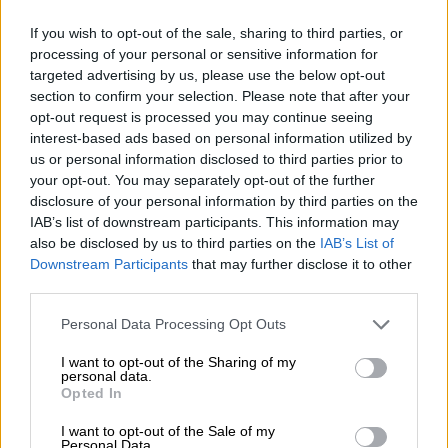
If you wish to opt-out of the sale, sharing to third parties, or
processing of your personal or sensitive information for
targeted advertising by us, please use the below opt-out
section to confirm your selection. Please note that after your
opt-out request is processed you may continue seeing
Μετά τη συνάντησή του με τον πρόεδρο της
interest-based ads based on personal information utilized by
Δημοκρατίας
Σέρτζιο Ματαρέλα
ο Ιταλός
us or personal information disclosed to third parties prior to
πρωθυπουργός
Μάριο Ντάγκι
συγκάλεσε
your opt-out. You may separately opt-out of the further
υπουργικό συμβούλιο και ανακοίνωσε στα
disclosure of your personal information by third parties on the
IAB’s list of downstream participants. This information may
μέλη του την απόφασή του να παραιτηθεί.
also be disclosed by us to third parties on the
IAB’s List of
Πιο αναλυτικά, σε επίσημο ανακοινωθέν την
Downstream Participants
that may further disclose it to other
ιταλικής κυβέρνησης
, αναπαράγεται η
third parties.
δήλωση του
Ιταλού πρωθυπουργού
, ο οποίος
Please note that this website/app uses one or more Google
Personal Data Processing Opt Outs
τονίζει:
services and may gather and store information including but
not limited to your visit or usage behaviour. You may click to
I want to opt-out of the Sharing of my
«Θέλω να σας ανακοινώσω ότι απόψε
personal data.
grant or deny consent to Google and its third-party tags to
Opted In
πρόκειται να υποβάλω την παραίτησή μου
use your data for below specified purposes in below Google
στον πρόεδρο της Δημοκρατίας. Οι
consent section.
I want to opt-out of the Sale of my
Personal Data.