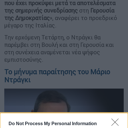
που έχει προκύψει μετά τα αποτελέσματα
της σημερινής συνεδρίασης
στη
Γερουσία
της Δημοκρατίας
», αναφέρει το προεδρικό
μέγαρο της Ιταλίας.
Την ερχόμενη Τετάρτη, ο Ντράγκι θα
παρέμβει στη Βουλή και στη Γερουσία και
στη συνέχεια αναμένεται νέα ψήφος
εμπιστοσύνης.
Το μήνυμα παραίτησης του Μάριο
Ντράγκι
Do Not Process My Personal Information
video