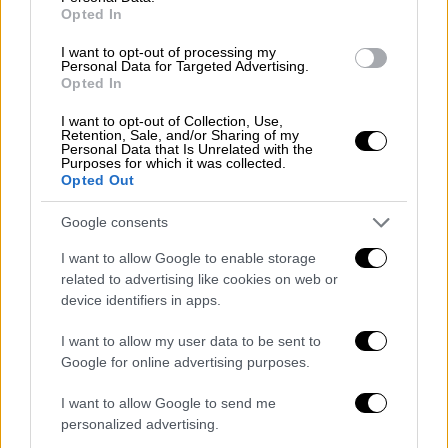
σημερινές ψηφοφορίες στο κοινοβούλιο
Opted In
είναι πολύ σημαντικό γεγονός από πολιτικής
I want to opt-out of processing my
απόψεως. Δεν υφίσταται πλέον η σχέση
Personal Data for Targeted Advertising.
εμπιστοσύνης που αποτελεί βάση της
Opted In
κυβερνητικής δράσης
. Η πλειοψηφία
I want to opt-out of Collection, Use,
εθνικής ενότητας η οποία στήριξε αυτήν την
Retention, Sale, and/or Sharing of my
Personal Data that Is Unrelated with the
κυβέρνηση από την πρώτη ημέρα της
Purposes for which it was collected.
Opted Out
δημιουργίας της δεν υφίσταται πλέον.
Google consents
Τις ημέρες αυτές από μέρους μου
καταβλήθηκε η μέγιστη προσπάθεια για να
I want to allow Google to enable storage
συνεχιστεί η κοινή πορεία
, προσπαθώντας να
related to advertising like cookies on web or
device identifiers in apps.
ικανοποιήσω τα αιτήματα που μου έθεσαν οι
πολιτικές δυνάμεις. Είναι όμως σαφές από
I want to allow my user data to be sent to
την πολιτική συζήτηση και από τη σημερινή
Google for online advertising purposes.
ψηφοφορία στο Κοινοβούλιο ότι αυτή η
I want to allow Google to send me
προσπάθεια δεν ήταν αρκετή».
personalized advertising.