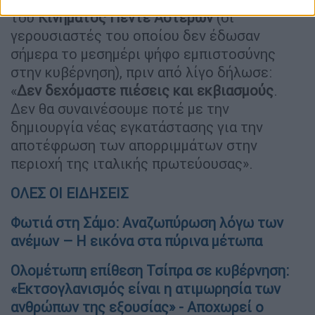
του
Κινήματος Πέντε Αστέρων
(οι
γερουσιαστές του οποίου δεν έδωσαν
σήμερα το μεσημέρι ψήφο εμπιστοσύνης
στην κυβέρνηση), πριν από λίγο δήλωσε:
«
Δεν δεχόμαστε πιέσεις και εκβιασμούς
.
Δεν θα συναινέσουμε ποτέ με την
δημιουργία νέας εγκατάστασης για την
αποτέφρωση των απορριμμάτων στην
περιοχή της ιταλικής πρωτεύουσας».
ΟΛΕΣ ΟΙ ΕΙΔΗΣΕΙΣ
Φωτιά στη Σάμο: Αναζωπύρωση λόγω των
ανέμων – Η εικόνα στα πύρινα μέτωπα
Ολομέτωπη επίθεση Τσίπρα σε κυβέρνηση:
«Εκτσογλανισμός είναι η ατιμωρησία των
ανθρώπων της εξουσίας» - Αποχωρεί ο