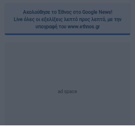
Ακολούθησε το Έθνος στο Google News!
Live όλες οι εξελίξεις λεπτό προς λεπτό, με την
υπογραφή του www.ethnos.gr