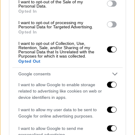
I want to opt-out of the Sale of my
ότι υπέστη καρδιακή
ανακοπή
, αν και το
Personal Data.
Opted In
ιατροδικαστικό γραφείο της πόλης θα
καθορίσει την επίσημη αιτία θανάτου.
I want to opt-out of processing my
Personal Data for Targeted Advertising.
Opted In
Το προσωπικό του κτιρίου ανακάλυψε το
σώμα της γύρω στις 12:40 μ.μ. και στη
I want to opt-out of Collection, Use,
Retention, Sale, and/or Sharing of my
συνέχεια κάλεσε την αστυνομία. Η υγεία της
Personal Data that Is Unrelated with the
Purposes for which it was collected.
Ιβάνα Τραμπ είχε επιδεινωθεί τα τελευταία
Opted Out
χρόνια, δήλωσε πηγή κοντά στην οικογένεια.
Google consents
Ο Πάολο Αλαβιάν, ιδιοκτήτης του ιταλικού
I want to allow Google to enable storage
εστιατορίου Altesi’s που βρίσκεται σε μικρή
related to advertising like cookies on web or
απόσταση με τα πόδια από το αρχοντικό της
device identifiers in apps.
Ιβάνα Τραμπ στο αριστοκρατικό Upper East
Side του Μανχάταν, δήλωσε στην Daily Mail
I want to allow my user data to be sent to
Google for online advertising purposes.
ότι είχε δειπνήσει μαζί του το βράδυ της
Τετάρτης – την ημέρα πριν τον θάνατό της.
I want to allow Google to send me
personalized advertising.