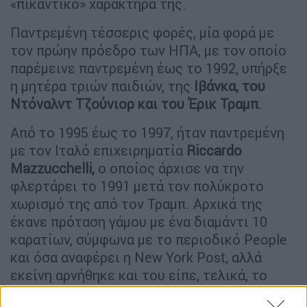
«πικάντικο» χαρακτήρα της.
Παντρεμένη τέσσερις φορές, μία φορά με
τον πρώην πρόεδρο των ΗΠΑ, με τον οποίο
παρέμεινε παντρεμένη έως το 1992, υπήρξε
η μητέρα τριών παιδιών, της
Ιβάνκα, του
Ντόναλντ Τζούνιορ και του Έρικ Τραμπ
.
Από το 1995 έως το 1997, ήταν παντρεμένη
με τον Ιταλό επιχειρηματία
Riccardo
Mazzucchelli,
ο οποίος άρχισε να την
φλερτάρει το 1991 μετά τον πολύκροτο
χωρισμό της από τον Τραμπ. Αρχικά της
έκανε πρόταση γάμου με ένα διαμάντι 10
καρατίων, σύμφωνα με το περιοδικό People
και όσα αναφέρει η New York Post, αλλά
εκείνη αρνήθηκε και του είπε, τελικά, το
πολυπόθητο
«ναι» τρία χρόνια αργότερα
,