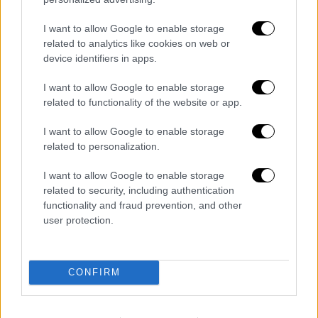
Η Ιβάνα φαινόταν ευδιάθετη, είπε, αλλά
«έδειχνε ίσως λίγο κουρασμένη» και
I want to allow Google to enable storage
related to analytics like cookies on web or
παρήγγειλε «πολύ, πολύ μικρή ποσότητα
device identifiers in apps.
φαγητού» πριν πληρώσει το λογαριασμό της
και επιστρέψει στο σπίτι της.
I want to allow Google to enable storage
related to functionality of the website or app.
Το επόμενο πρωί, ενώ ανέβαινε τις σκάλες
μέσα στο σπίτι της, η
επιχειρηματίας
και
I want to allow Google to enable storage
related to personalization.
πρώην μοντέλο υπέστη πιθανότατα καρδιακή
ανακοπή. Βρέθηκε
πεσμένη
στο κάτω μέρος
I want to allow Google to enable storage
της σκάλας λίγο μετά το μεσημέρι της
related to security, including authentication
Πέμπτης από μια γυναίκα υπάλληλο, η οποία
functionality and fraud prevention, and other
user protection.
έφτανε για δουλειά, όταν ξεκλείδωσε την
πόρτα και την είδε να κείτεται στο πάτωμα.
Μόλις διαπίστωσε ότι δεν ανέπνεε, κάλεσε
CONFIRM
την αστυνομία.
Περιγράφοντας την τελευταία της βραδιά