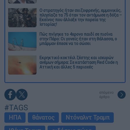
O στρατηγός ήταν σχιζοφρενής, εμμονικός,
πλησίαζε τα 75 όταν τον αντάμωσε η δόξα –
Εκείνος που άλλαξε την πορεία της
Ιστορίας!
Πώς πνίγηκε το 4χρονο παιδί σε πισίνα
στην Πάρο: Οι γονείς ήταν στη θάλασσα, ο
μπάρμαν έπεσε να το σώσει
Εκρηκτικό κοκτέιλ ζέστης και ισχυρών
ανέμων σήμερα: Σε κατάσταση Red Code η
Αττική και άλλες 5 περιοχές
επόμενο
άρθρο
#TAGS
ΗΠΑ
θάνατος
Ντόναλντ Τραμπ