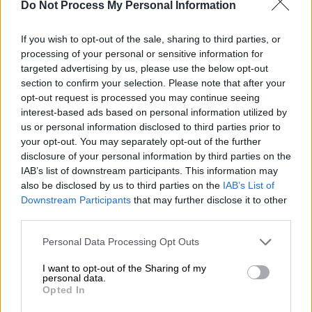
όταν της πρόσφερε ένα ζαφείρι από τη
Do Not Process My Personal Information
Βιρμανία.
If you wish to opt-out of the sale, sharing to third parties, or
Είκοσι όμως μήνες μετά τον γάμο τους, το
processing of your personal or sensitive information for
ζευγάρι αποφάσισε να ακολουθήσει
targeted advertising by us, please use the below opt-out
section to confirm your selection. Please note that after your
χωριστούς δρόμους, καθώς οι δύο άνθρωποι
opt-out request is processed you may continue seeing
διαφώνησαν για επαγγελματικούς λόγους.
interest-based ads based on personal information utilized by
Όπως και με τον πολύκροτο γάμο της με τον
us or personal information disclosed to third parties prior to
Τραμπ, και αυτό το δραματικό διαζύγιό της
your opt-out. You may separately opt-out of the further
disclosure of your personal information by third parties on the
παίχτηκε στα ταμπλόιντς με έναν
IAB’s list of downstream participants. This information may
ασταμάτητο πόλεμο λέξεων.
also be disclosed by us to third parties on the
IAB’s List of
Downstream Participants
that may further disclose it to other
Τι ερευνούν οι Αρχές
third parties.
Η αστυνομία αυτή την ώρα ερευνά
εάν η
Please note that this website/app uses one or more Google
Personal Data Processing Opt Outs
Ιβάνα Τραμπ έπεσε από τις σκάλες στο σπίτι
services and may gather and store information including but
not limited to your visit or usage behaviour. You may click to
I want to opt-out of the Sharing of my
της
στην East 64th Street, ανέφεραν
personal data.
grant or deny consent to Google and its third-party tags to
αστυνομικές πηγές στην The Post. Βρέθηκε
Opted In
use your data for below specified purposes in below Google
στο κάτω μέρος της σκάλας και πιστεύεται
consent section.