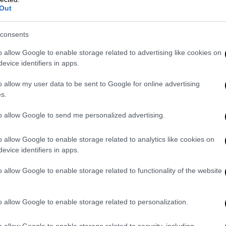
 - Μπέρμποκ που εκνεύρισαν τον
Out
consents
ανίδα
υπουργό Εξωτερικών
Αναλένα
πρωθυπουργός
Κυριάκος Μητσοτάκης
και ο
o allow Google to enable storage related to advertising like cookies on
evice identifiers in apps.
ς
. Μάλιστα ο υπουργός εξωτερικών και η
λοκλήρωση της συνάντησής τους
o allow my user data to be sent to Google for online advertising
s.
ζέντα
των δύο συναντήσεων ενώ σύμφωνα
to allow Google to send me personalized advertising.
ιας
έθεσε το θέμα των ελληνοτουρκικών
 θέση ότι η Ελλάδα επιθυμεί να διατηρεί
o allow Google to enable storage related to analytics like cookies on
evice identifiers in apps.
ας με την
Τουρκία
στη βάση του Διεθνούς
τι οι τουρκικές προκλήσεις και οι
o allow Google to enable storage related to functionality of the website
 απειλή για την σταθερότητα στην
o allow Google to enable storage related to personalization.
o allow Google to enable storage related to security, including