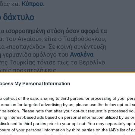
άδας και
Κύπρου
.
ο δάχτυλο
ια
ισορροπημένη στάση όσον αφορά τα
ι του Αιγαίου», είπε ο Τσαβούσογλου,
α «προπαγάνδα». Σε κοινή συνέντευξη
η γερμανίδα ομόλογό του
Αναλένα
ης Τουρκίας τόνισε πως το Βερολίνο
χωρίς προκαταλήψεις.
ικό πρακτορείο «Anadolu», ο Τσαβούσογλου
ocess My Personal Information
λλάδα παραβιάζει αρχές εξοπλίζοντας τα
τάσσεται με μια χώρα μόνο και μόνο
επειδή
to opt-out of the sale, sharing to third parties, or processing of your per
formation for targeted advertising by us, please use the below opt-out s
r selection. Please note that after your opt-out request is processed y
eing interest-based ads based on personal information utilized by us or
ωνα με την αγγλόφωνη έκδοση της «Sabah»,
disclosed to third parties prior to your opt-out. You may separately opt-
τάση ως μεσολαβητής σχετικά με τις
losure of your personal information by third parties on the IAB’s list of
ά έχει χάσει την αμεροληψία της».