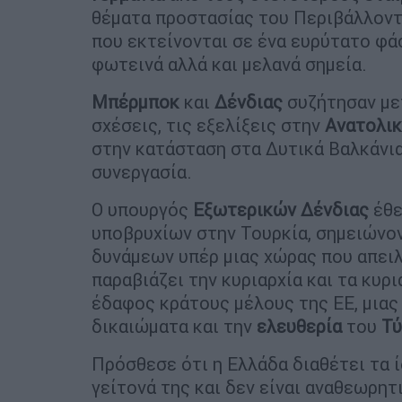
θέματα προστασίας του Περιβάλλοντο
που εκτείνονται σε ένα ευρύτατο φάσ
φωτεινά αλλά και μελανά σημεία.
Μπέρμποκ
και
Δένδιας
συζήτησαν μετ
σχέσεις, τις εξελίξεις στην
Ανατολι
στην κατάσταση στα Δυτικά Βαλκάνια
συνεργασία.
Ο υπουργός
Εξωτερικών
Δένδιας
έθε
υποβρυχίων στην Τουρκία, σημειώνον
δυνάμεων υπέρ μιας χώρας που απειλ
παραβιάζει την κυριαρχία και τα κυρ
έδαφος κράτους μέλους της ΕΕ, μιας
δικαιώματα και την
ελευθερία
του
Τ
Πρόσθεσε ότι η Ελλάδα διαθέτει τα ί
γείτονά της και δεν είναι αναθεωρη