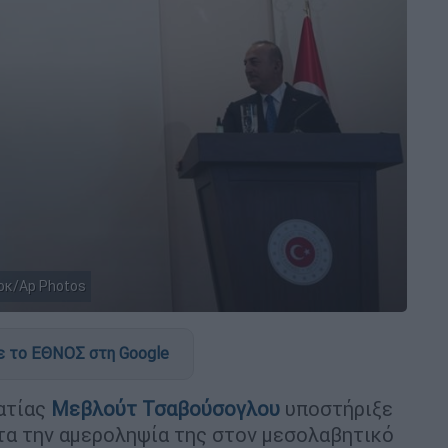
οκ/Ap Photos
 το ΕΘΝΟΣ στη Google
ατίας
Μεβλούτ Τσαβούσογλου
υποστήριξε
α την αμεροληψία της στον μεσολαβητικό