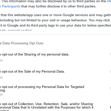
. This information may also be disclosed by us to third parties on the
IA
Participants
that may further disclose it to other third parties.
της ξενοφοβίας και της ισλαμοφοβίας στην
 that this website/app uses one or more Google services and may gath
ούσογλου. «Η Τουρκία αναμένει από την
including but not limited to your visit or usage behaviour. You may click 
 εμπόδια για την ένταξη», είπε, ακόμα.
 to Google and its third-party tags to use your data for below specifi
ogle consent section.
κίας σχετικά με τις δραστηριότητες
ανία και αναμένουμε συγκεκριμένες
l Data Processing Opt Outs
o opt-out of the Sharing of my personal data.
στον Τσαβούσογλου
In
α της Ανατολικής Μεσογείου με την
o opt-out of the Sale of my Personal Data.
λένα Μπέρμποκ και τόνισε ότι «έχουμε
In
ορα αυτά της ΕΕ είναι σημαντικά. «Εμείς
to opt-out of processing my Personal Data for Targeted
τερη χώρα της Ευρώπης ενδιαφερόμαστε
ing.
ι για της ΕΕ», απάντησε στον Τσαβούσογλου
In
o opt-out of Collection, Use, Retention, Sale, and/or Sharing
ersonal Data that Is Unrelated with the Purposes for which it
lected.