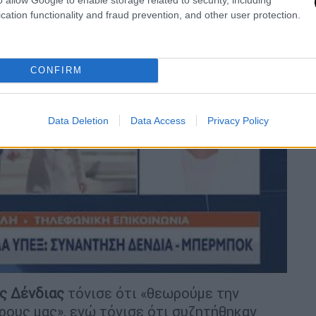
cation functionality and fraud prevention, and other user protection.
CONFIRM
Data Deletion
Data Access
Privacy Policy
video
ς
Δένδιας
τόνισε ότι «θεωρούμε την
ους μας», ενώ τόνισε ότι συζητήθηκαν