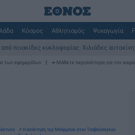
λάδα
Κόσμος
Αθλητισμός
Ψυχαγωγία
F
κίδες κυκλοφορίας: Χιλιάδες αυτοκίνητα παραμέ
δα των εφημερίδων
|
➔ Μάθετε περισσότερα για τον καιρό
δάχτυλο
📌 Η απάντηση της Μπέρμποκ στον Τσαβούσογλου