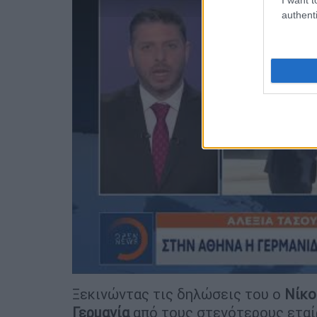
authenti
Ξεκινώντας τις δηλώσεις του ο
Νίκο
Γερμανία
από τους στενότερους εταίρ