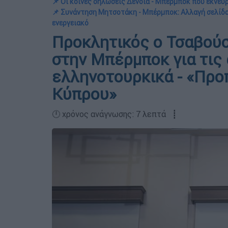
📌 Οι κοινές δηλώσεις Δένδια - Μπέρμποκ που εκνεύ
📌 Συνάντηση Μητσοτάκη - Μπέρμποκ: Αλλαγή σελίδας
ενεργειακό
Προκλητικός ο Τσαβούσ
στην Μπέρμποκ για τις
ελληνοτουρκικά - «Προ
Κύπρου»
🕛 χρόνος ανάγνωσης: 7 λεπτά ┋