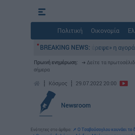
Πολιτική
Οικονομία
Ελ
α στο Αιγαίο
BREAKING NEWS:
«Στέρεψε» η αγορά από πινα
Πρωινή ενημέρωση:
➔ Δείτε τα πρωτοσέλι
σήμερα
┋
Κόσμος
┋
29.07.2022 20:00
Newsroom
Ενότητες στο άρθρο:
📌 Ο Τσαβούσογλου κουνάει το 