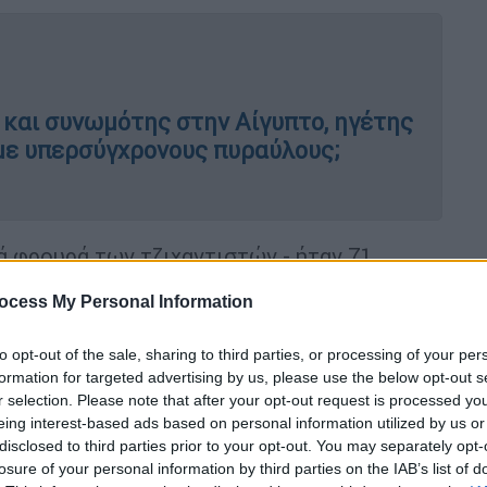
 και συνωμότης στην Αίγυπτο, ηγέτης
με υπερσύγχρονους πυραύλους;
ά φρουρά των τζιχαντιστών - ήταν 71
 απόψεις, το είδος του
τρομοκράτη
που
ocess My Personal Information
ι μια δεκαετία, ή και περισσότερο, δεν είχε
to opt-out of the sale, sharing to third parties, or processing of your per
ερους τρομοκράτες να αφήσουν στο ράφι τις
formation for targeted advertising by us, please use the below opt-out s
ος τις δικές του να σκονίζονται. Ο Αλ
r selection. Please note that after your opt-out request is processed y
α
του παρελθόντος στο παρόν.
eing interest-based ads based on personal information utilized by us or
disclosed to third parties prior to your opt-out. You may separately opt-
το οποίο τελικά τον ξεπέρασε και
losure of your personal information by third parties on the IAB’s list of
αουάχρι - ανακοίνωνε ότι έριξε στο