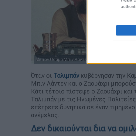
authenti
Με τον Οσάμα Μπιν Λάντεν στο Πακιστάν. /copyrig
Όταν οι
Ταλιμπάν
κυβέρνησαν την Καμ
Μπιν Λάντεν και ο Ζαουάχρι μπορούσ
Κάτι τέτοιο πίστεψε ο Ζαουάχρι και
Ταλιμπάν με τις Ηνωμένες Πολιτείε
επέτρεπε δυνητικά σε έναν τιμημένο
ανέμελος.
Δεν δικαιούνται δια να ομιλο