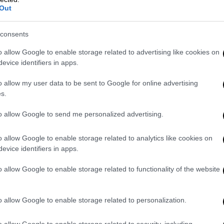
δεν τον χωρούσε πια και ακολούθησε τον
Out
ι το Αφγανιστάν - όπου φαίνεται ότι
η
CIA
.
consents
o allow Google to enable storage related to advertising like cookies on
evice identifiers in apps.
o allow my user data to be sent to Google for online advertising
s.
to allow Google to send me personalized advertising.
o allow Google to enable storage related to analytics like cookies on
evice identifiers in apps.
o allow Google to enable storage related to functionality of the website
o allow Google to enable storage related to personalization.
o allow Google to enable storage related to security, including