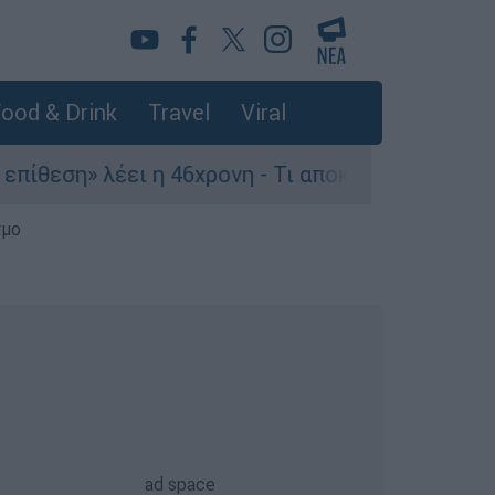
ood & Drink
Travel
Viral
λέει η 46χρονη - Τι αποκάλυψε στους αστυνομικο
σμο