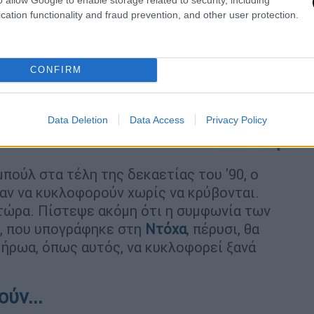
cation functionality and fraud prevention, and other user protection.
CONFIRM
Data Deletion
Data Access
Privacy Policy
ht Ap Photos
πούλ στα τέλη της δεκαετίας του '90, ο
αν να κυκλοφορούν χωρίς να κρύβονται.
 τώρα. Πίστεψε ακόμη ότι η συμφωνία των
ς, που υπογράφηκε στη
Ντόχα
, πέρυσι, θα
 ήρωα, όπως αυτός, να κυκλοφορεί ξανά
ύν...