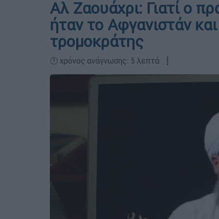
Αλ Ζαουάχρι: Γιατί ο π
ήταν το Αφγανιστάν και
τρομοκράτης
🕛 χρόνος ανάγνωσης: 5 λεπτά ┋