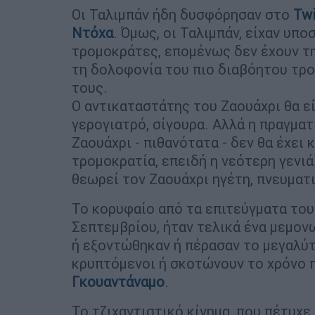
Οι Ταλιμπάν ήδη δυσφόρησαν στο
Twi
Ντόχα
. Όμως, οι Ταλιμπάν, είχαν υπ
τρομοκράτες, επομένως δεν έχουν τ
τη δολοφονία του πιο διαβόητου τρ
τους.
Ο αντικαταστάτης του Ζαουάχρι θα εί
γερογιατρό, σίγουρα. Αλλά η πραγματ
Ζαουάχρι - πιθανότατα - δεν θα έχει
τρομοκρατία, επειδή η νεότερη γενιά
θεωρεί τον Ζαουάχρι ηγέτη, πνευματ
Το κορυφαίο από τα επιτεύγματα του 
Σεπτεμβρίου, ήταν τελικά ένα μεμον
ή εξοντώθηκαν ή πέρασαν το μεγαλύ
κρυπτόμενοι ή σκοτώνουν το χρόνο 
Γκουαντάναμο
.
Το τζιχαντιστικό κίνημα, που πέτυχε