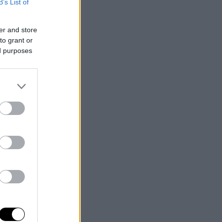
B’s List of
er and store
to grant or
ed purposes