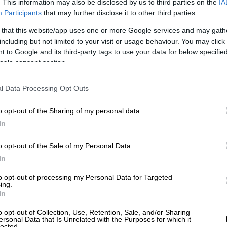
. This information may also be disclosed by us to third parties on the
IA
αν εκείνοι που ένιωθαν έντονη ανησυχία και
Participants
that may further disclose it to other third parties.
ούσαν κάτι που θα στοίχειωνε τον ύπνο
 that this website/app uses one or more Google services and may gath
including but not limited to your visit or usage behaviour. You may click 
 to Google and its third-party tags to use your data for below specifi
ε»
ogle consent section.
φόνος. Χιλιάδες άνθρωποι έχασαν τη ζωή
l Data Processing Opt Outs
άχρι, ενηλικιώθηκε πολιτικά μετά τη
ντάτ
, το 1981. Η Αίγυπτος, τότε, φυλάκισε
o opt-out of the Sharing of my personal data.
ον δρόμοι και ο Ζαουάχρι πέρασε αρκετά
In
κόπαθε και βασανίστηκε. Κάποιοι, πολλοί,
o opt-out of the Sale of my Personal Data.
τηκαν» ιδεολογικά στα μπουντρούμια των
In
οποίος είχε σπουδάσει γιατρός και είχε
ποτέ! Ελεύθερος πλέον, πέρασε μέρος της
to opt-out of processing my Personal Data for Targeted
ing.
ιχαντιστές στον Καύκασο, που σκόρπιζαν
In
o opt-out of Collection, Use, Retention, Sale, and/or Sharing
ersonal Data that Is Unrelated with the Purposes for which it
αν και σκότωσαν 58 τουρίστες και τέσσερις
lected.