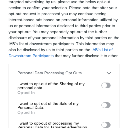
πραγματοποιήσει τα δικά της χτυπήματα
targeted advertising by us, please use the below opt-out
εναντίον
ανώτερων Ουκρανών
section to confirm your selection. Please note that after your
opt-out request is processed you may continue seeing
αξιωματούχων
. Οι Αμερικανοί αξιωματούχοι
interest-based ads based on personal information utilized by
έχουν απογοητευτεί από την έλλειψη
us or personal information disclosed to third parties prior to
διαφάνειας της Ουκρανίας σχετικά με τα
your opt-out. You may separately opt-out of the further
στρατιωτικά και μυστικά της σχέδια, ιδίως
disclosure of your personal information by third parties on the
IAB’s list of downstream participants. This information may
στο ρωσικό έδαφος.
also be disclosed by us to third parties on the
IAB’s List of
Downstream Participants
that may further disclose it to other
Από την αρχή του πολέμου, οι
υπηρεσίες
third parties.
ασφαλείας της Ουκρανίας
έχουν αποδείξει
την
ικανότητά τους να φτάνουν στη Ρωσία
Please note that this website/app uses one or more Google
Personal Data Processing Opt Outs
services and may gather and store information including but
για να διεξάγουν
επιχειρήσεις δολιοφθοράς
.
not limited to your visit or usage behaviour. You may click to
I want to opt-out of the Sharing of my
Η δολοφονία της Ντούγκινα, ωστόσο, θα
personal data.
grant or deny consent to Google and its third-party tags to
Opted In
ήταν μια από τις πιο τολμηρές επιχειρήσεις
use your data for below specified purposes in below Google
μέχρι σήμερα - δείχνοντας ότι η
Ουκρανία
consent section.
I want to opt-out of the Sale of my
Personal Data.
μπορεί να πλησιάσει πολύ κοντά σε
Opted In
επιφανείς Ρώσους.
I want to opt-out of processing my
Personal Data for Targeted Advertising.