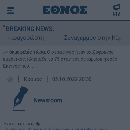
BREAKING NEWS:
αυαγοσώστη
Συναγερμός στην Κάρπαθο: Βρέ
δημοφιλές τώρα:
O στρατηγός ήταν σχιζοφρενής,
εμμονικός, πλησίαζε τα 75 όταν τον αντάμωσε η δόξα –
Εκείνος που...
┋
Κόσμος
┋
05.10.2022 20:30
Newsroom
Ενότητες στο άρθρο:
📌 «Δεν γνωρίζαμε για τη δολοφονία, επιπλήξαμε τους