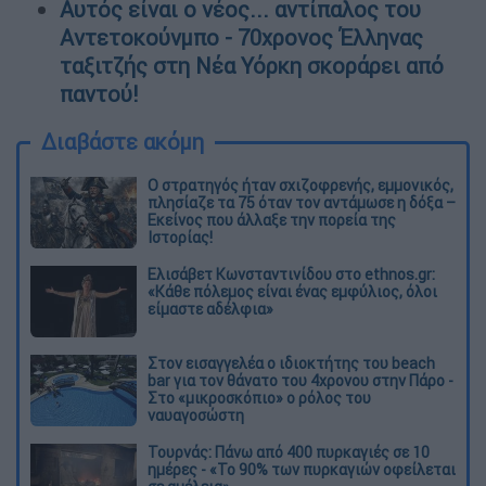
Αυτός είναι ο νέος... αντίπαλος του
Αντετοκούνμπο - 70χρονος Έλληνας
ταξιτζής στη Νέα Υόρκη σκοράρει από
παντού!
Διαβάστε ακόμη
O στρατηγός ήταν σχιζοφρενής, εμμονικός,
πλησίαζε τα 75 όταν τον αντάμωσε η δόξα –
Εκείνος που άλλαξε την πορεία της
Ιστορίας!
Ελισάβετ Κωνσταντινίδου στο ethnos.gr:
«Κάθε πόλεμος είναι ένας εμφύλιος, όλοι
είμαστε αδέλφια»
Στον εισαγγελέα ο ιδιοκτήτης του beach
bar για τον θάνατο του 4χρονου στην Πάρο -
Στο «μικροσκόπιο» ο ρόλος του
ναυαγοσώστη
Τουρνάς: Πάνω από 400 πυρκαγιές σε 10
ημέρες - «Το 90% των πυρκαγιών οφείλεται