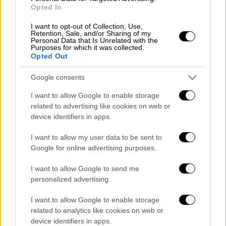
Ο Αλεξάντερ Ντούγκιν, πραγματικός
Opted In
στόχος των Ουκρανών;
I want to opt-out of Collection, Use,
Retention, Sale, and/or Sharing of my
Personal Data that Is Unrelated with the
Purposes for which it was collected.
Opted Out
Google consents
video
I want to allow Google to enable storage
related to advertising like cookies on web or
device identifiers in apps.
I want to allow my user data to be sent to
Google for online advertising purposes.
Ορισμένοι Αμερικανοί αξιωματούχοι
I want to allow Google to send me
υποψιάζονται ότι ο
πατέρας της Ντούγκινα
,
personalized advertising.
ο
Αλεξάντερ Ντούγκιν
, ένας Ρώσος
I want to allow Google to enable storage
υπερεθνικιστής, ήταν ο
πραγματικός στόχος
related to analytics like cookies on web or
της επιχείρησης
και ότι οι πράκτορες που
device identifiers in apps.