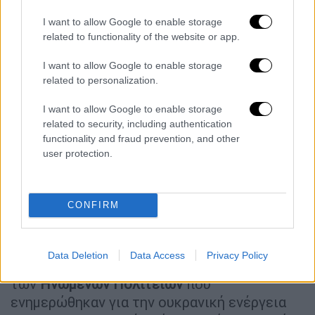
την πραγματοποίησαν πίστευαν ότι θα
βρισκόταν στο όχημα με την κόρη του.
I want to allow Google to enable storage
related to functionality of the website or app.
Ο Ντούγκιν, μία από τις πιο εξέχουσες
I want to allow Google to enable storage
φωνές της
Ρωσίας
που προέτρεπε τη Μόσχα
related to personalization.
να εντείνει τον πόλεμό της στην Ουκρανία,
υπήρξε κορυφαίος υποστηρικτής μιας
I want to allow Google to enable storage
επιθετικής, ιμπεριαλιστικής Ρωσίας
.
related to security, including authentication
functionality and fraud prevention, and other
Οι
Αμερικανοί αξιωματούχοι
που μίλησαν για
user protection.
τις πληροφορίες δεν αποκάλυψαν ποια
στοιχεία της ουκρανικής κυβέρνησης
CONFIRM
πιστεύεται ότι ενέκριναν την αποστολή,
ποιος πραγματοποίησε την επίθεση ή αν ο
πρόεδρος Βολοντίμιρ Ζελένσκι είχε
Data Deletion
Data Access
Privacy Policy
υπογράψει την αποστολή. Οι αξιωματούχοι
των
Ηνωμένων Πολιτειών
που
ενημερώθηκαν για την ουκρανική ενέργεια