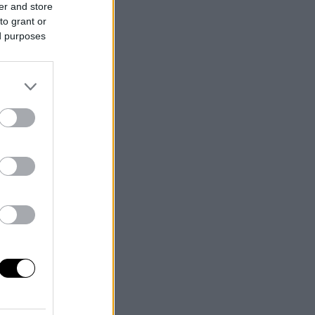
er and store
to grant or
ed purposes