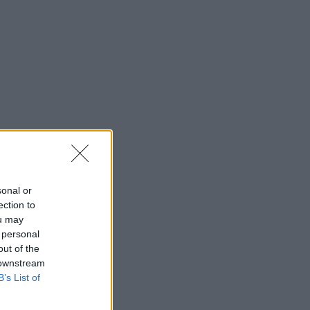
sonal or
ection to
ou may
 personal
out of the
 downstream
B’s List of