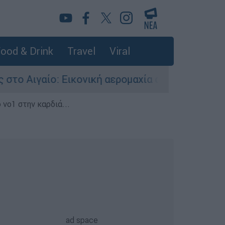
ood & Drink
Travel
Viral
ο: Εικονική αερομαχία ανάμεσα σε ελληνικά και
 νο1 στην καρδιά...