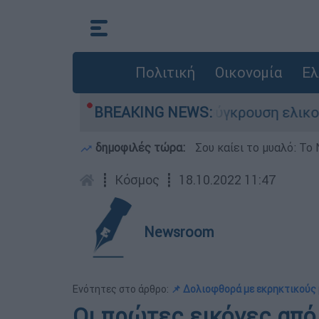
Πολιτική
Οικονομία
Ελ
 έχασε τη ζωή του στη σύγκρουση ελικοπτέρων
BREAKING NEWS:
δημοφιλές τώρα:
Σου καίει το μυαλό: Το 
┋
Κόσμος
┋
18.10.2022 11:47
Newsroom
Ενότητες στο άρθρο:
📌 Δολιοφθορά με εκρηκτικούς
Οι πρώτες εικόνες από