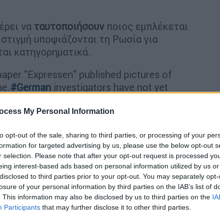
έρει να
ταυτοποιήσουν
ποιος εμπλέκεται
στιγμή υποψιάζονται τη Ρωσία για
ται κατηγορηματικά.
paper "Expressen" published pictures of
ne.
#German
investigators have not yet
d in the gas pipeline accident, but they
nd the sabotage.
ocess My Personal Information
to opt-out of the sale, sharing to third parties, or processing of your per
, 2022
formation for targeted advertising by us, please use the below opt-out s
r selection. Please note that after your opt-out request is processed y
ς μηχανισμούς
eing interest-based ads based on personal information utilized by us or
disclosed to third parties prior to your opt-out. You may separately opt-
losure of your personal information by third parties on the IAB’s list of
 η σειρά των
εκρήξεων
κατά μήκος των
. This information may also be disclosed by us to third parties on the
IA
υ Nord Stream από τη Ρωσία προς τη
Participants
that may further disclose it to other third parties.
κε από δολιοφθορά, διά της πυροδότησης