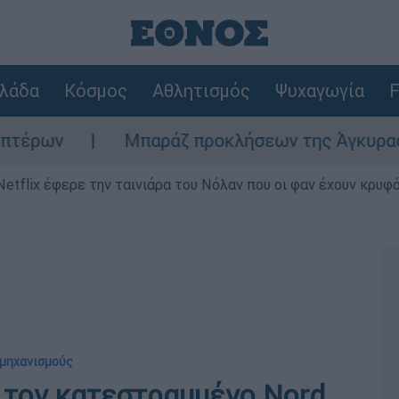
λάδα
Κόσμος
Αθλητισμός
Ψυχαγωγία
F
Μπαράζ προκλήσεων της Άγκυρας στο Αιγαί
Netflix έφερε την ταινιάρα του Νόλαν που οι φαν έχουν κρυφό
 μηχανισμούς
 τον κατεστραμμένο Nord