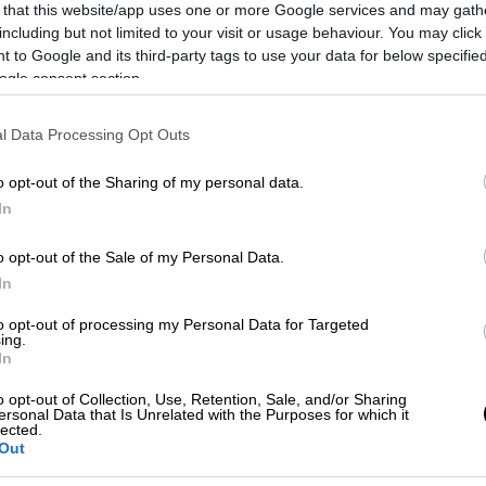
 that this website/app uses one or more Google services and may gath
 με αξιωματούχους που γνωρίζουν την
including but not limited to your visit or usage behaviour. You may click 
 to Google and its third-party tags to use your data for below specifi
ogle consent section.
προκαταρκτικά
ευρήματα Σουηδών
και νέο πόρισμα της αστυνομίας της
l Data Processing Opt Outs
o opt-out of the Sharing of my personal data.
αι απίθανο η φερόμενη ως
δολιοφθορά
να
In
πικαλούμενοι το σχετικά μικρό βάθος του
νή παρακολούθηση υποβρυχίων από τις
o opt-out of the Sale of my Personal Data.
ριοχή.
In
ι οι εκρηκτικοί μηχανισμοί κατέβηκαν από
to opt-out of processing my Personal Data for Targeted
ing.
χεια πυροδοτήθηκαν εξ αποστάσεως,
In
o opt-out of Collection, Use, Retention, Sale, and/or Sharing
ersonal Data that Is Unrelated with the Purposes for which it
εων δείχνουν ότι τα
εκρηκτικά
είχαν δύναμη
lected.
Out
Γερμανούς αξιωματούχους.