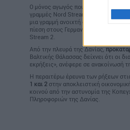
Ο μόνος αγωγός που δεν έπαθε
ζημιά
γραμμές Nord Stream 2. Ορισμένοι Γ
μια γραμμή ανοιχτή στην ύποπτη επίθ
πίεση στους Γερμανούς πολιτικούς ν
Stream 2.
Από την πλευρά της Δανίας,
προκατα
Βαλτικής Θάλασσας δείχνει ότι οι δ
εκρήξεις», ανέφερε σε ανακοίνωσή τ
Η περαιτέρω έρευνα των ρήξεων στι
1 και 2
στην αποκλειστική οικονομική
κοινού από την αστυνομία της Κοπεγ
Πληροφοριών της Δανίας.