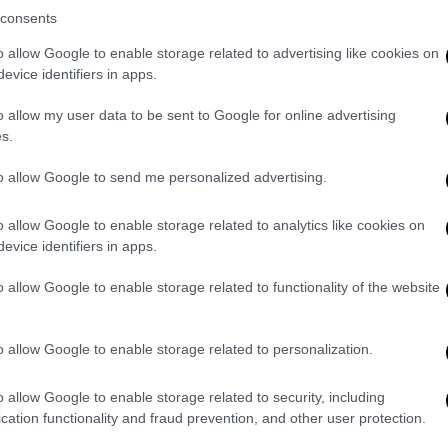
να συνδέσουν οριστικά την ύποπτη
consents
λλά ορισμένοι Γερμανοί αξιωματούχοι λένε
o allow Google to enable storage related to advertising like cookies on
ίσω από τις εκρήξεις βρισκόταν η Ρωσία.
evice identifiers in apps.
που επηρεάζουν τρεις από τους τέσσερις
o allow my user data to be sent to Google for online advertising
γωγών Nord Stream και Nord Stream 2, που
s.
κή Θάλασσα για τη μεταφορά φυσικού
to allow Google to send me personalized advertising.
o allow Google to enable storage related to analytics like cookies on
πε ότι οι
εκρήξεις
ήταν τρομοκρατική
evice identifiers in apps.
οντα.
o allow Google to enable storage related to functionality of the website
κατέληξε νωρίτερα αυτό το μήνα ότι οι
 Σεπτεμβρίου πιθανότατα προκλήθηκαν από
ίσης τον ένοχο. Ο Οργανισμός της
o allow Google to enable storage related to personalization.
ήλωσε λίγο μετά τις επιθέσεις ότι οι
o allow Google to enable storage related to security, including
άς, αλλά δεν παρείχε κανένα στοιχείο
cation functionality and fraud prevention, and other user protection.