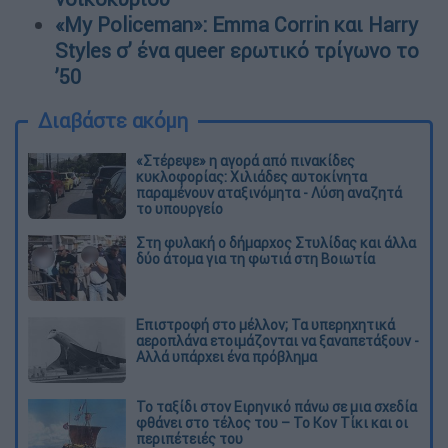
«My Policeman»: Emma Corrin και Harry
Styles σ’ ένα queer ερωτικό τρίγωνο το
’50
Διαβάστε ακόμη
«Στέρεψε» η αγορά από πινακίδες
κυκλοφορίας: Χιλιάδες αυτοκίνητα
παραμένουν αταξινόμητα - Λύση αναζητά
το υπουργείο
Στη φυλακή ο δήμαρχος Στυλίδας και άλλα
δύο άτομα για τη φωτιά στη Βοιωτία
Επιστροφή στο μέλλον; Τα υπερηχητικά
αεροπλάνα ετοιμάζονται να ξαναπετάξουν -
Αλλά υπάρχει ένα πρόβλημα
Το ταξίδι στον Ειρηνικό πάνω σε μια σχεδία
φθάνει στο τέλος του – Το Κον Τίκι και οι
περιπέτειές του