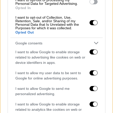
I want to opt-out of processing my
«τροφοδοτεί την ένταση κι όχι η Τουρκία, η
Personal Data for Targeted Advertising.
Opted In
οποία δεν το έχει ανάγκη», όπως είπε.
«
Εμείς δεν είμαστε αναιδείς και ψεύτες σαν
I want to opt-out of Collection, Use,
Retention, Sale, and/or Sharing of my
την Ελλάδα
», σημείωσε.
Personal Data that Is Unrelated with the
Purposes for which it was collected.
Opted Out
Κατηγόρησε και πάλι την
Ελλάδα
και την
Κύπρο
για μαξιμαλιστικές αξιώσεις κι έφερε
Google consents
ως παράδειγμα ξανά το
Καστελόριζο
.
I want to allow Google to enable storage
Ανέφερε ότι δεν ευσταθούν νομικά οι
related to advertising like cookies on web or
αξιώσεις της Ελλάδα για ένα νησί 580 χλμ.,
device identifiers in apps.
επικαλούμενος μάλιστα τη
διεθνή
νομολογία
.
I want to allow my user data to be sent to
Google for online advertising purposes.
Εξέφρασε παράλληλα την ενόχλησή του που
I want to allow Google to send me
«η Ελλάδα μεταφέρει το διμερές θέμα με την
personalized advertising.
Τουρκία στην ΕΕ».
I want to allow Google to enable storage
Ανατολική Μεσόγειος
related to analytics like cookies on web or