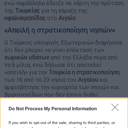
ενώ παράλληλα έδειξε σε χάρτη την πρόταση
της
Τουρκίας
για τη χάραξη της
υφαλοκρηπίδας
στο
Αιγαίο
.
«Απειλή η στρατικοποίηση νησιών»
Ο Τούρκος υπουργός Εξωτερικών διαμήνυσε
ότι δεν μπορεί να γίνει επέκταση των
χωρικών υδάτων
από την Ελλάδα πέρα από
τα 6 μίλια, ενώ δήλωσε ότι αποτελεί
«απειλή» για την
Τουρκία η στρατικοποίηση
των 16 από τα 23 νησιά του
Αιγαίου
και
αμφισβήτησε την κυριαρχία των νησιών και
βραχονησίδων που δεν έχουν δοθεί
ονομαστικά στην
Ελλάδα
με κάποια συνθήκη.
Do Not Process My Personal Information
If you wish to opt-out of the sale, sharing to third parties, or