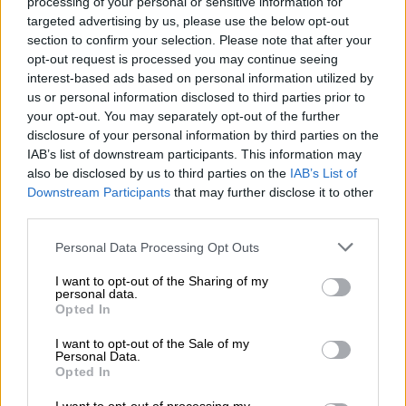
processing of your personal or sensitive information for
targeted advertising by us, please use the below opt-out
section to confirm your selection. Please note that after your
video
opt-out request is processed you may continue seeing
interest-based ads based on personal information utilized by
us or personal information disclosed to third parties prior to
your opt-out. You may separately opt-out of the further
disclosure of your personal information by third parties on the
IAB’s list of downstream participants. This information may
also be disclosed by us to third parties on the
IAB’s List of
Για το μεταναστευτικό, ο
Μεβλούτ
Downstream Participants
that may further disclose it to other
Τσαβούσογλου
υποστήριξε ότι η
Ελλάδα
third parties.
προσπαθεί με πλαστές φωτογραφίες
στο
Please note that this website/app uses one or more Google
Personal Data Processing Opt Outs
ευρωκοινοβούλιο να κατηγορήσει την
services and may gather and store information including but
Τουρκία
, ότι διεξάγει εκστρατεία
not limited to your visit or usage behaviour. You may click to
I want to opt-out of the Sharing of my
personal data.
αμαύρωσης της
Τουρκίας
, αλλά η ίδια
grant or deny consent to Google and its third-party tags to
Opted In
use your data for below specified purposes in below Google
απαντάει αναλόγως
.
consent section.
I want to opt-out of the Sale of my
Personal Data.
Χαρακτήρισε την Ελλάδα «ανειλικρινή,
Opted In
ανέντιμη και ψεύτρα» κι ότι είναι εκείνη που