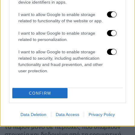
device identifiers in apps.
«Υπάρχουν 2 βασικά θέματα εκεί», είπε ο
Τσαβούσογλου. Τα δικαιώματα της Τουρκίας
I want to allow Google to enable storage
related to functionality of the website or app.
εκεί αλλά και των Τουρκοκύπριων.
Κατηγόρησε τον πρόεδρο της Κυπριακής
I want to allow Google to enable storage
Δημοκρατίας για ανειλικρινή στάση, ενώ
related to personalization.
δήλωσε ότι η Τουρκία δεν έχει δεχτεί τις
I want to allow Google to enable storage
συμφωνίες ΑΟΖ της Κύπρου με Αίγυπτο,
related to security, including authentication
Λίβανο και Ισραήλ.
functionality and fraud prevention, and other
user protection.
Γεωτρήσεις
Ο Τούρκος ΥΠΕΞ είπε ότι συνεχίζουν τις
CONFIRM
γεωτρήσεις στην ανατολική Μεσόγειο, αλλά
σε εκείνους που ρωτούν γιατί δεν πηγαίνουν
σε περιοχές πιο κοντά στην Κύπρο,
Data Deletion
Data Access
Privacy Policy
απάντησε ότι οι γεωτρήσεις γίνονται προς
το παρόν μόνο σε περιοχές που υπάρχουν
στοιχεία και δεδομένα από τα ερευνητικά