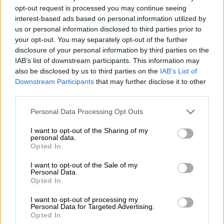
opt-out request is processed you may continue seeing
μετάλλαξη Όμικρον
interest-based ads based on personal information utilized by
us or personal information disclosed to third parties prior to
Η Κίνα έχει σχετικά χαμηλά
ποσοστά
your opt-out. You may separately opt-out of the further
εμβολιασμού και αναμνηστικών εμβολίων
,
disclosure of your personal information by third parties on the
ιδίως μεταξύ των ευάλωτων ηλικιωμένων -
IAB’s list of downstream participants. This information may
μόνο το 40% των ατόμων άνω των 80 ετών
also be disclosed by us to third parties on the
IAB’s List of
Downstream Participants
that may further disclose it to other
έχουν κάνει
αναμνηστικά εμβόλια
. Σχεδόν
third parties.
κανείς δεν έχει φυσικά αντισώματα από
προηγούμενες λοιμώξεις.
Please note that this website/app uses one or more Google
Personal Data Processing Opt Outs
services and may gather and store information including but
Το σύστημα υγειονομικής περίθαλψης της
not limited to your visit or usage behaviour. You may click to
I want to opt-out of the Sharing of my
personal data.
grant or deny consent to Google and its third-party tags to
Κίνας
ήταν αδύναμο και αποσπασματικό
Opted In
use your data for below specified purposes in below Google
ακόμη και πριν από την πανδημία και έχει
consent section.
I want to opt-out of the Sale of my
υπονομευθεί από τα χρόνια της
Personal Data.
Opted In
καταπολέμησης του Covid
.
I want to opt-out of processing my
Οι
γιατροί
και τα
νοσοκομεία
κατακλύστηκαν
Personal Data for Targeted Advertising.
Opted In
το 2020 καθώς η ασθένεια σάρωσε την πόλη