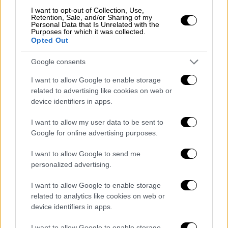
Γουχάν στην αρχή της πανδημίας και οι
I want to opt-out of Collection, Use,
Retention, Sale, and/or Sharing of my
ζοφερές σκηνές εκείνων των πρώτων
Personal Data that Is Unrelated with the
Purposes for which it was collected.
ημερών θα μπορούσαν να επαναληφθούν αν ο
Opted Out
ιός ξεχυθεί σε έναν
απροστάτευτο
πληθυσμό
.
Google consents
I want to allow Google to enable storage
related to advertising like cookies on web or
device identifiers in apps.
I want to allow my user data to be sent to
Google for online advertising purposes.
I want to allow Google to send me
personalized advertising.
I want to allow Google to enable storage
related to analytics like cookies on web or
device identifiers in apps.
I want to allow Google to enable storage