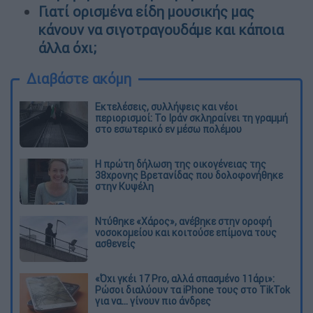
Γιατί ορισμένα είδη μουσικής μας
κάνουν να σιγοτραγουδάμε και κάποια
άλλα όχι;
Διαβάστε ακόμη
Εκτελέσεις, συλλήψεις και νέοι
περιορισμοί: Το Ιράν σκληραίνει τη γραμμή
στο εσωτερικό εν μέσω πολέμου
Η πρώτη δήλωση της οικογένειας της
38χρονης Βρετανίδας που δολοφονήθηκε
στην Κυψέλη
Ντύθηκε «Χάρος», ανέβηκε στην οροφή
νοσοκομείου και κοιτούσε επίμονα τους
ασθενείς
«Όχι γκέι 17 Pro, αλλά σπασμένο 11άρι»:
Ρώσοι διαλύουν τα iPhone τους στο TikTok
για να... γίνουν πιο άνδρες