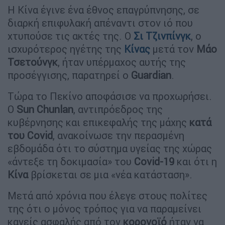
Η Κίνα έγινε ένα έθνος επαγρύπνησης, σε
διαρκή επιφυλακή απέναντι στον ιό που
χτυπούσε τις ακτές της. Ο
Σι Τζινπίνγκ
, ο
ισχυρότερος ηγέτης της
Κίνας
μετά τον
Μάο
Τσετούνγκ
, ήταν υπέρμαχος αυτής της
προσέγγισης, παρατηρεί ο
Guardian
.
Τώρα το Πεκίνο αποφάσισε να προχωρήσει.
Ο
Sun Chunlan
, αντιπρόεδρος της
κυβέρνησης και επικεφαλής της μάχης
κατά
του Covid
, ανακοίνωσε την περασμένη
εβδομάδα ότι το σύστημα υγείας της χώρας
«άντεξε τη δοκιμασία» του
Covid-19
και ότι η
Κίνα
βρίσκεται σε μια «νέα κατάσταση».
Μετά από χρόνια που έλεγε στους πολίτες
της ότι ο μόνος τρόπος για να παραμείνει
κανείς ασφαλής από τον
κορονοϊό
ήταν να