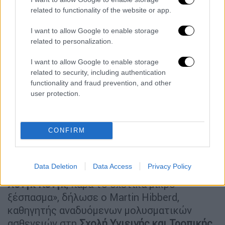
related to functionality of the website or app.
I want to allow Google to enable storage
related to personalization.
I want to allow Google to enable storage
related to security, including authentication
Ένα ανοιξιάτικο ξέσπασμα στο
Χονγκ Κονγκ
,
functionality and fraud prevention, and other
user protection.
το οποίο διαθέτει ένα πολύ ισχυρότερο
σύστημα υγειονομικής περίθαλψης,
προσφέρει μια
ζοφερή πρόβλεψη
για το τι
CONFIRM
θα μπορούσε να αντιμετωπίσει η Κίνα εάν
χειριστεί λάθος το άνοιγμα.
Data Deletion
Data Access
Privacy Policy
«Υπήρξε μεγάλος αριθμός θανάτων στο
Χονγκ Κονγκ
, παρά το σχετικά μικρό
ξέσπασμα», δήλωσε ο Martin Hibberd,
καθηγητής αναδυόμενων μολυσματικών
ασθενειών στη
Σχολή Υγιεινής και Τροπικής