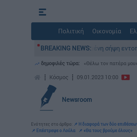
Πολιτική
Οικονομία
Ελ
ορός σε προχωρημένη σήψη εντοπίστηκε κοντά 
BREAKING NEWS:
δημοφιλές τώρα:
«Θέλω τον πατέρα μου»:
┋
Κόσμος
┋
09.01.2023 10:00
Newsroom
Ενότητες στο άρθρο:
📌 Η διαφορά των δύο επιθέσεω
📌 Επέστρεψε ο Λούλα
📌 «Θα τους βρούμε όλους»