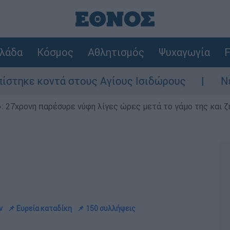
λάδα
Κόσμος
Αθλητισμός
Ψυχαγωγία
F
στους Αγίους Ισιδώρους
Νέα ένταση στα 
 27χρονη παρέσυρε νύφη λίγες ώρες μετά το γάμο της και ζη
ν
📌 Ευρεία καταδίκη
📌 150 συλλήψεις