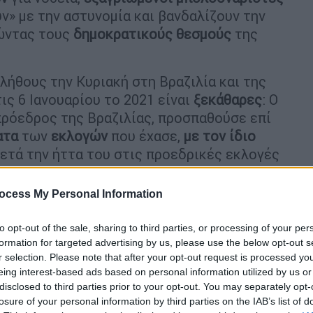
ν» με την αστυνομία και βανδαλίζουν την
λώντας τους
δημοκρατικούς θεσμούς
της
λήθους την Κυριακή στη Βραζιλία και της
ις 6 Ιανουαρίου το 2021 είναι
ξεκάθαρες
: Ο
 πρόεδρος της Βραζιλίας, προσπαθούσε επί
ατα
των
εκλογών
που έχασε,
με τον ίδιο
ετά την ήττα του στις προεδρικές εκλογές
ocess My Personal Information
to opt-out of the sale, sharing to third parties, or processing of your per
formation for targeted advertising by us, please use the below opt-out s
r selection. Please note that after your opt-out request is processed y
«Φοβόμαστε πως δεν θα γυρίσουμε ποτέ
eing interest-based ads based on personal information utilized by us or
τα στις "φαβέλες"»
disclosed to third parties prior to your opt-out. You may separately opt-
losure of your personal information by third parties on the IAB’s list of