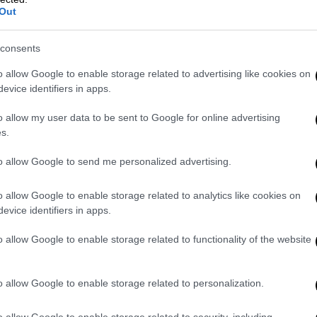
αταλελειμμένες αίθουσες του νομοθετικού
Out
consents
o allow Google to enable storage related to advertising like cookies on
evice identifiers in apps.
o allow my user data to be sent to Google for online advertising
s.
to allow Google to send me personalized advertising.
o allow Google to enable storage related to analytics like cookies on
video
evice identifiers in apps.
o allow Google to enable storage related to functionality of the website
o allow Google to enable storage related to personalization.
o allow Google to enable storage related to security, including