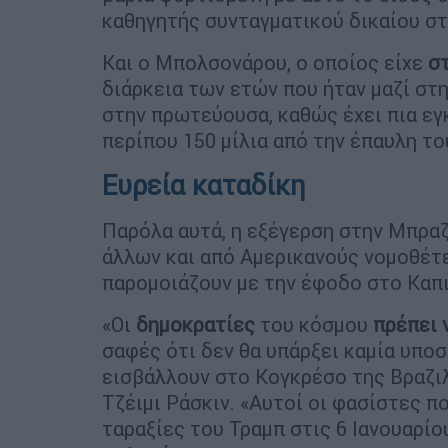
καθηγητής συνταγματικού δικαίου στ
Και ο Μπολσονάρου, ο οποίος είχε
σ
διάρκεια των ετών που ήταν μαζί στ
στην πρωτεύουσα, καθώς έχει πια εγ
περίπου 150 μίλια από την έπαυλη τ
Ευρεία καταδίκη
Παρόλα αυτά, η εξέγερση στην Μπρα
άλλων και από Αμερικανούς νομοθέτε
παρομοιάζουν με την έφοδο στο Καπ
«Οι
δημοκρατίες
του κόσμου
πρέπει 
σαφές ότι δεν θα υπάρξει καμία υπο
εισβάλλουν στο Κογκρέσο της Βραζιλ
Τζέιμι Ράσκιν. «Αυτοί οι φασίστες 
ταραξίες του Τραμπ στις 6 Ιανουαρίο