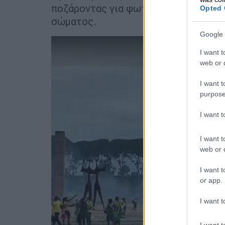
ποζάροντας για φωτογραφίες σε εγκ
Opted 
σώματος.
Google 
I want t
web or d
I want t
purpose
I want 
I want t
web or d
I want t
or app.
I want t
I want t