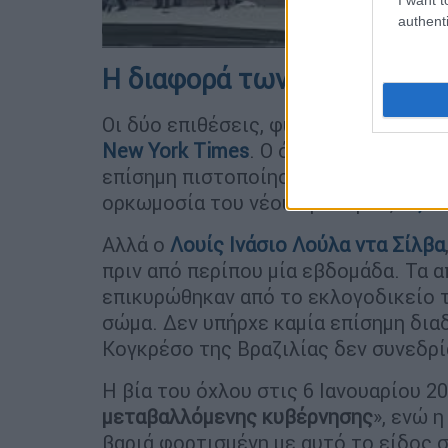
authenti
Η διαφορά των δύο επιθέσ
Οι δύο επιθέσεις, φυσικά,
δεν ταιριά
New York Times
. Ο όχλος της 6ης Ια
επίσημη πιστοποίηση των αποτελεσμ
ορκωμοσία του νέου προέδρου,
Τζο 
Αλλά ο
Λουίς Ινάσιο Λούλα ντα Σίλβα
πριν από περίπου μία εβδομάδα. Τα
επικυρώθηκαν από το εκλογοδικείο τ
σώμα. Δεν υπήρχε καμία επίσημη διαδ
Κογκρέσο της Βραζιλίας δεν συνεδρί
Η βία του όχλου στις 6 Ιανουαρίου 
μεταβαλλόμενης κυβέρνησης
», ενώ 
βαριά φορτισμένη με αυτό το είδος 