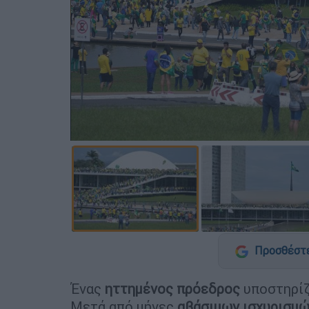
Προσθέστε
Ένας
ηττημένος πρόεδρος
υποστηρίζ
Μετά από μήνες
αβάσιμων ισχυρισμ