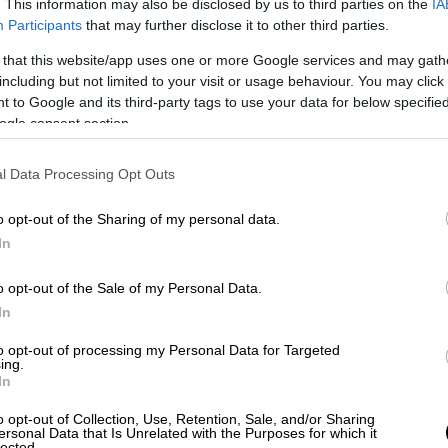
. This information may also be disclosed by us to third parties on the
IA
Participants
that may further disclose it to other third parties.
τριδημίας»: Οι οδηγίες των ειδικών
 that this website/app uses one or more Google services and may gath
 οι απουσίες σε περίπτωση νόσησης
including but not limited to your visit or usage behaviour. You may click 
 to Google and its third-party tags to use your data for below specifi
ogle consent section.
οποίοι είχαν συμβάλει στη
διάδοση ψευδών
l Data Processing Opt Outs
υ 2020,
στράφηκαν στη διασπορά
α των προεδρικών εκλογών της Βραζιλίας
o opt-out of the Sharing of my personal data.
In
 και των συμμάχων του έχουν τώρα
o opt-out of the Sale of my Personal Data.
θανη κι αν είναι-
να ανατραπούν τα
In
ιλίας και να επανέλθει ο πρώην πρόεδρος
to opt-out of processing my Personal Data for Targeted
ρόπο όπως στις 6 Ιανουαρίου, ο όχλος που
ing.
In
ιλίας «αγνόησε» την αστυνομία στην
 το Κογκρέσο και σάρωσε τις αίθουσες της
o opt-out of Collection, Use, Retention, Sale, and/or Sharing
ersonal Data that Is Unrelated with the Purposes for which it
νοντας πολύτιμα αντικείμενα και
lected.