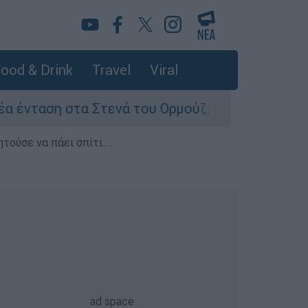
ood & Drink
Travel
Viral
Στενά του Ορμούζ: Πετρελαιοφόρο του Άμπου Ν
τούσε να πάει σπίτι...