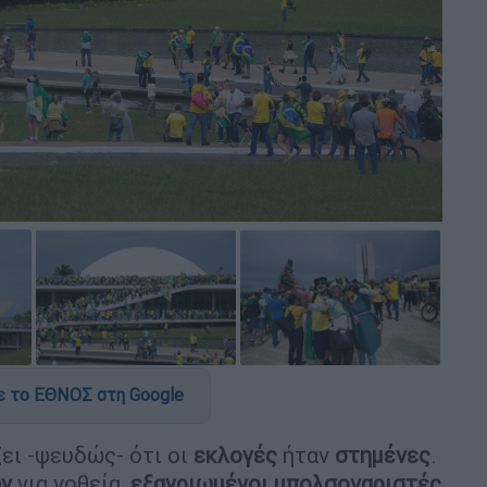
 το ΕΘΝΟΣ στη Google
ει -ψευδώς- ότι οι
εκλογές
ήταν
στημένες
.
ών
για νοθεία,
εξαγριωμένοι μπολσοναριστές