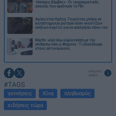
τέσσερις βόμβες» - Οι τρομοκρατικές
απειλές που ερεύνησε το FBI
Φρίκη στην Κρήτη: Τουρίστας μπήκε σε
κατάστημα και ρώτησε πόσο «κοστίζει»
ανήλικο κορίτσι για να ασελγήσει πάνω του
Marfin: «Δεν έχω καμία σχέση με την
επίθεση» λέει η 46χρονη - Τι αποκάλυψε
στους αστυνομικούς
επόμενο
άρθρο
#TAGS
γεννήσεις
Κίνα
πληθυσμός
ειδήσεις τώρα