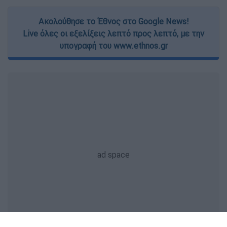
Ακολούθησε το Έθνος στο Google News!
Live όλες οι εξελίξεις λεπτό προς λεπτό, με την
υπογραφή του www.ethnos.gr