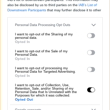
υψηλότερο
επίπεδο σπουδών
πολλών
also be disclosed by us to third parties on the
IAB’s List of
γυναικών, που σημαίνει ότι πολλές
αργούν να
Downstream Participants
that may further disclose it to other
third parties.
αποκτήσουν παιδιά
, ή ακόμη την έλλειψη της
βούλησης των νέων γενιών να αποκτήσουν
Please note that this website/app uses one or more Google
Personal Data Processing Opt Outs
παιδιά.
services and may gather and store information including but
not limited to your visit or usage behaviour. You may click to
I want to opt-out of the Sharing of my
personal data.
Το
ποσοστό γεννητικότητας
υποχώρησε στο
grant or deny consent to Google and its third-party tags to
Opted In
use your data for below specified purposes in below Google
1,15 παιδί ανά γυναίκα το 2021, πολύ κάτω
consent section.
I want to opt-out of the Sale of my
από το όριο που θεωρείται πως είναι
Personal Data.
απαραίτητο για την ανανέωση του
Opted In
πληθυσμού (2,1).
I want to opt-out of processing my
Personal Data for Targeted Advertising.
Μαζί με τη γήρανση, η μείωση του
Opted In
πληθυσμού, ειδικά του ενεργού, αναμένεται
I want to opt-out of Collection, Use,
να έχει βαθιές συνέπειες για την κινεζική
Retention, Sale, and/or Sharing of my
Personal Data that Is Unrelated with the
οικονομία για δεκαετίες.
Purposes for which it was collected.
Opted Out
Το κόστος εργασίας αναμένεται να αυξηθεί,
Google consents