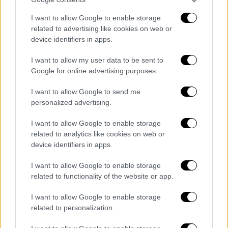
πλήττοντας την ανταγωνιστικότητα των
Κινέζων εργαζομένων, ενώ η πίεση στον
I want to allow Google to enable storage
ενεργό πληθυσμό
να
εγγυηθεί
τη
φροντίδα
related to advertising like cookies on web or
device identifiers in apps.
των γηραιότερων θα κλιμακωθεί.
I want to allow my user data to be sent to
Οι τοπικές αρχές έχουν ήδη ανακοινώσει
Google for online advertising purposes.
μέτρα
για να
ενθαρρύνει τα ζευγάρια
να
αποκτήσουν παιδιά
, ή περισσότερα παιδιά.
I want to allow Google to send me
personalized advertising.
Η μητρόπολη Σεντζέν (νότια) προσφέρει
I want to allow Google to enable storage
εδώ και μερικές ημέρες επιδόματα για κάθε
related to analytics like cookies on web or
γέννηση που φθάνουν ως τα 100.000 γιούαν
device identifiers in apps.
(1.370 ευρώ) και διάφορες παροχές ως τα
τρία έτη κάθε παιδιού.
I want to allow Google to enable storage
related to functionality of the website or app.
Ενώ η επαρχία Σαντόνγκ (ανατολικά) δίνει
I want to allow Google to enable storage
158 ημέρες άδεια μητρότητας (60 ημέρες
related to personalization.
περισσότερες από τον εθνικό μέσο όρο) από
το πρώτο παιδί.