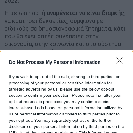
2022.
Η μείωση αυτή
αναμένεται να είναι διαρκής
,
να κρατήσει δεκαετίες, σύμφωνα με
ειδικούς σε δημοσιογραφικά ζητήματα, κάτι
που θα έχει απτές συνέπειες στην
οικονομία, στην κοινωνία και στο σύστημα
κοινωνικής ασφάλισης.
Do Not Process My Personal Information
Αυτή η
μείωση του πληθυσμού είναι η πρώτη
από το 1960-1961
, όταν
λιμός
που
If you wish to opt-out of the sale, sharing to third parties, or
εκδηλώθηκε το
1959
είχε αποτέλεσμα να
processing of your personal or sensitive information for
χαθούν δεκάδες εκατομμύρια ζωές, κάτι που
targeted advertising by us, please use the below opt-out
αποδόθηκε κυρίως στα σφάλματα της
section to confirm your selection. Please note that after your
οικονομικής
πολιτικής
του «μεγάλου
opt-out request is processed you may continue seeing
interest-based ads based on personal information utilized by
άλματος προς τα εμπρός».
us or personal information disclosed to third parties prior to
your opt-out. You may separately opt-out of the further
Η συρρίκνωση του 2022 εξηγείται κυρίως
disclosure of your personal information by third parties on the
από τη
μεγάλη αύξηση του κόστους
ζωής
, το
IAB’s list of downstream participants. This information may