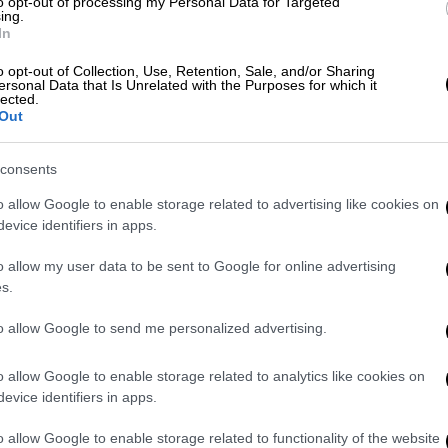
που είχε συλληφθεί ως ύποπτη μετά
to opt-out of processing my Personal Data for Targeted
ing.
γχονισμένου - Έπεσε σε αντιφάσεις
In
o opt-out of Collection, Use, Retention, Sale, and/or Sharing
ersonal Data that Is Unrelated with the Purposes for which it
lected.
Out
της Κίνας - Πόσους κατοίκους έχει η
 και τι σημαίνει αυτό για τον
consents
o allow Google to enable storage related to advertising like cookies on
evice identifiers in apps.
o allow my user data to be sent to Google for online advertising
νε το 2006 σε συντριβή αεροσκάφους Twin
s.
 δήλωσε στο Reuters ο εκπρόσωπος της
to allow Google to send me personalized advertising.
rtaula, αναφερόμενος στην Khatiwada.
ος με τα χρήματα που πήρε από την
o allow Google to enable storage related to analytics like cookies on
 της», είπε ο ίδιος.
evice identifiers in apps.
 ώρες πτήσης
, η Khatiwada είχε
o allow Google to enable storage related to functionality of the website