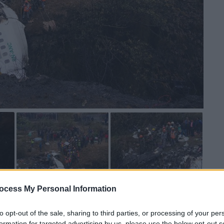
 το ΕΘΝΟΣ στη Google
ocess My Personal Information
to opt-out of the sale, sharing to third parties, or processing of your per
 Airlines που συνετρίβη την
Κυριακή
στο
formation for targeted advertising by us, please use the below opt-out s