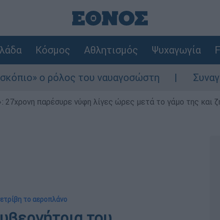
λάδα
Κόσμος
Αθλητισμός
Ψυχαγωγία
F
 ρόλος του ναυαγοσώστη
Συναγερμός στην 
 27χρονη παρέσυρε νύφη λίγες ώρες μετά το γάμο της και ζη
νετρίβη το αεροπλάνο
κυβερνήτρια του