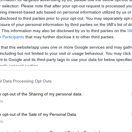
πετούσε για την ίδια
αεροπορική εταιρεία
r selection. Please note that after your opt-out request is processed y
στύχημα
πριν από 16 χρόνια.
eing interest-based ads based on personal information utilized by us or
disclosed to third parties prior to your opt-out. You may separately opt-
την Yeti Airlines, ακολουθώντας τα βήματα
losure of your personal information by third parties on the IAB’s list of
τούσε επίσης για την
αεροπορική εταιρεία
. This information may also be disclosed by us to third parties on the
IA
ταν το
μικρό επιβατικό αεροπλάνο
που
Participants
that may further disclose it to other third parties.
πό την
προσγείωση
.
 that this website/app uses one or more Google services and may gath
including but not limited to your visit or usage behaviour. You may click 
 to Google and its third-party tags to use your data for below specifi
ogle consent section.
ς πτήσης από το
Κατμαντού
που συνετρίβη
ν Κυριακή,
σκοτώνοντας τουλάχιστον 68
l Data Processing Opt Outs
ικό δυστύχημα της χώρας των Ιμαλαΐων
o opt-out of the Sharing of my personal data.
In
o opt-out of the Sale of my Personal Data.
In