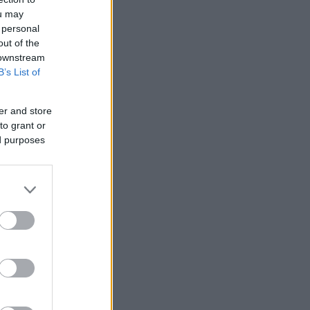
ou may
 personal
out of the
 downstream
B’s List of
er and store
to grant or
ed purposes