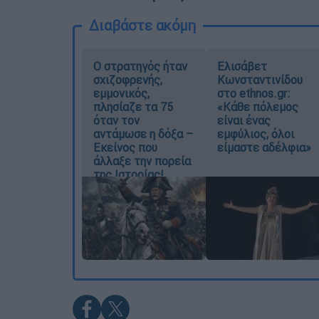
Διαβάστε ακόμη
O στρατηγός ήταν
Ελισάβετ
σχιζοφρενής,
Κωνσταντινίδου
εμμονικός,
στο ethnos.gr:
πλησίαζε τα 75
«Κάθε πόλεμος
όταν τον
είναι ένας
αντάμωσε η δόξα –
εμφύλιος, όλοι
Εκείνος που
είμαστε αδέλφια»
άλλαξε την πορεία
της Ιστορίας!