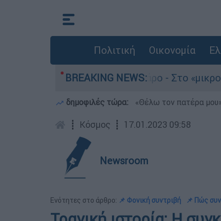
Πολιτική
Οικονομία
Ελ
ο του 4χρονου στην Πάρο - Στο «μικροσκόπιο» ο
BREAKING NEWS:
δημοφιλές τώρα:
«Θέλω τον πατέρα μου»:
┋
Κόσμος
┋
17.01.2023 09:58
Newsroom
Ενότητες στο άρθρο:
📌 Φονική συντριβή
📌 Πώς συ
Τραγική ιστορία: Η συγ