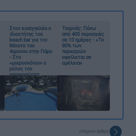
Στον εισαγγελέα ο
Τουρνάς: Πάνω
ιδιοκτήτης του
από 400 πυρκαγιές
beach bar για τον
σε 10 ημέρες - «Το
θάνατο του
90% των
4χρονου στην Πάρο
πυρκαγιών
- Στο
οφείλεται σε
«μικροσκόπιο» ο
αμέλεια»
ρόλος του
ναυαγοσώστη
επόμενο άρθρο