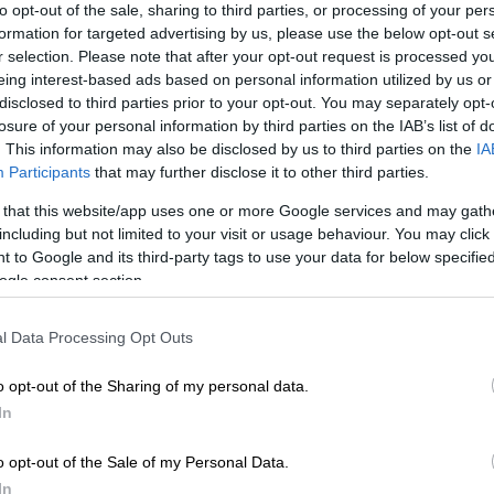
to opt-out of the sale, sharing to third parties, or processing of your per
formation for targeted advertising by us, please use the below opt-out s
r selection. Please note that after your opt-out request is processed y
eing interest-based ads based on personal information utilized by us or
disclosed to third parties prior to your opt-out. You may separately opt-
losure of your personal information by third parties on the IAB’s list of
. This information may also be disclosed by us to third parties on the
IA
Participants
that may further disclose it to other third parties.
τικές κοινωνίες της Ευρώπης/ phys.org
 that this website/app uses one or more Google services and may gath
including but not limited to your visit or usage behaviour. You may click 
 to Google and its third-party tags to use your data for below specifi
 το ΕΘΝΟΣ στη Google
ogle consent section.
l Data Processing Opt Outs
ών κοινωνικών
στην
Ευρώπη
την εποχή της
μφωνα με νέα μελέτη. Η βία και ο
πόλεμος
o opt-out of the Sharing of my personal data.
λές
νεολιθικές
αγροτικές κοινωνίες της
In
 μεταξύ 6000 – 2000 π.Χ.
o opt-out of the Sale of my Personal Data.
μους γεωργούς από 180 διαφορετικές
In