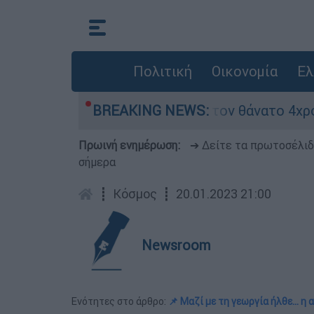
Πολιτική
Οικονομία
Ελ
α μέτρα ασφαλείας μετά τον θάνατο 4χρονου σε 
BREAKING NEWS:
Πρωινή ενημέρωση:
➔ Δείτε τα πρωτοσέλι
σήμερα
┋
Κόσμος
┋
20.01.2023 21:00
Newsroom
Ενότητες στο άρθρο:
📌 Μαζί με τη γεωργία ήλθε... η