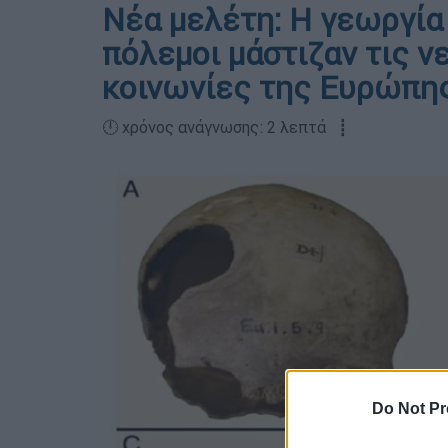
Νέα μελέτη: Η γεωργία 
πόλεμοι μάστιζαν τις ν
κοινωνίες της Ευρώπη
🕛 χρόνος ανάγνωσης: 2 λεπτά ┋
Do Not Pr