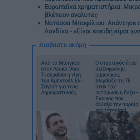
Ευρωπαϊκά χρηματιστήρια: Μικρά
βλέπουν αναλυτές
Νατάσσα Μποφίλιου: Απάντησε σ
Λονδίνο - «Είναι επειδή είμαι γυ
Διαβάστε ακόμη
Από το Μίσιγκαν
O στρατηγός ήταν
στον Λευκό Οίκο:
σχιζοφρενής,
Τι σημαίνει η νίκη
εμμονικός,
του Αμπντούλ Ελ-
πλησίαζε τα 75
Σαγέντ για τους
όταν τον
Δημοκρατικούς
αντάμωσε η δόξα –
Εκείνος που
άλλαξε την πορεία
της Ιστορίας!