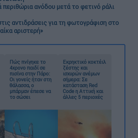
 περιθώρια ανόδου μετά το φετινό ράλι
τις αντιδράσεις για τη φωτογράφιση στο
ναίκα αριστερή»
Πώς πνίγηκε το
Εκρηκτικό κοκτέιλ
4χρονο παιδί σε
ζέστης και
πισίνα στην Πάρο:
ισχυρών ανέμων
Οι γονείς ήταν στη
σήμερα: Σε
θάλασσα, ο
κατάσταση Red
μπάρμαν έπεσε να
Code η Αττική και
το σώσει
άλλες 5 περιοχές