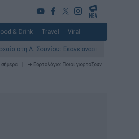
ood & Drink
Travel
Viral
τη Λ. Σουνίου: Έκανε αναστροφή ο οδηγός - Σοβ
 σήμερα
|
➔ Εορτολόγιο: Ποιοι γιορτάζουν