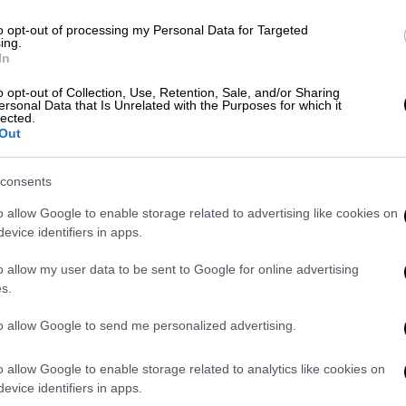
ανία, Δανία, Σουηδία και Ισπανία δείχνει ότι
ή τραύματα από όπλα, κυρίως στο κρανίο,
to opt-out of processing my Personal Data for Targeted
ing.
έκεις. Βρέθηκαν επίσης πολλές
In
 στο υπόλοιπο σώμα, κυρίως από βέλη. Η
o opt-out of Collection, Use, Retention, Sale, and/or Sharing
 περιπτώσεις προδίδει την εξολόθρευση
ersonal Data that Is Unrelated with the Purposes for which it
lected.
Out
 η ανισότητα
consents
γης κατάλληλης για καλλιέργεια πιθανότατα
o allow Google to enable storage related to advertising like cookies on
ς για την ενδημική βία.
evice identifiers in apps.
χετική δημοσίευση
στο περιοδικό της
o allow my user data to be sent to Google for online advertising
s.
ΗΠΑ
(PNAS), κατέληξαν στο συμπέρασμα ότι
αρκετές ευρωπαϊκές περιοχές πριν 4.000
to allow Google to send me personalized advertising.
ρούσεις και βία ήταν συχνές και οδηγούσαν
ήτων.
o allow Google to enable storage related to analytics like cookies on
evice identifiers in apps.
η
βία
φαίνεται να ήταν τόσο εξαπλωμένη