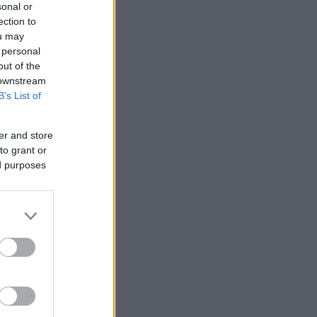
sonal or
ection to
ou may
 personal
out of the
 downstream
B’s List of
er and store
to grant or
ed purposes