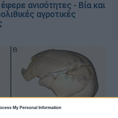
έφερε ανισότητες - Βία και
εολιθικές αγροτικές
ς
ocess My Personal Information