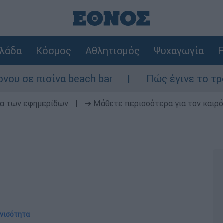
λάδα
Κόσμος
Αθλητισμός
Ψυχαγωγία
F
πισίνα beach bar
Πώς έγινε το τροχαίο σ
δα των εφημερίδων
|
➔ Μάθετε περισσότερα για τον καιρό
 ανισότητα