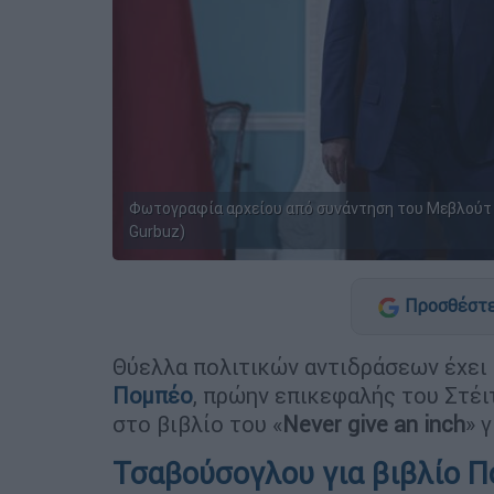
Φωτογραφία αρχείου από συνάντηση του Μεβλούτ 
Gurbuz)
Προσθέστε
Θύελλα πολιτικών αντιδράσεων έχει 
Πομπέο
, πρώην επικεφαλής του Στέι
στο βιβλίο του «
Never give an inch
» 
Τσαβούσογλου για βιβλίο Π