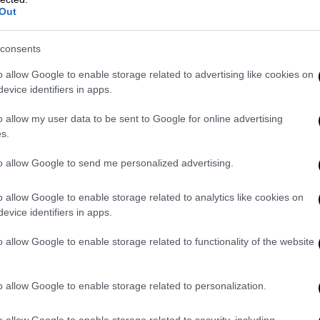
 δεν αισθανθήκαμε άβολα με τη μετάβασή
Out
 συναντηθεί μαζί μου, θα έρθει στην
δεν θα πάω στην Κωνσταντινούπολη, να
consents
λο και δεν είχα άλλο θέμα».
o allow Google to enable storage related to advertising like cookies on
πειρα πραξικοπήματος»
evice identifiers in apps.
o allow my user data to be sent to Google for online advertising
φέρθηκε επίσης σε ένα tweet που φέρεται
s.
υπουργός Εξωτερικών των ΗΠΑ, τη νύχτα
to allow Google to send me personalized advertising.
όπειρα πραξικοπήματος
. Γι' αυτό νιώθει
o allow Google to enable storage related to analytics like cookies on
evice identifiers in apps.
τι στηρίζουν Ελλάδα
o allow Google to enable storage related to functionality of the website
ραχίμ Καλίν
, εκπροσώπου της τουρκικής
o allow Google to enable storage related to personalization.
o allow Google to enable storage related to security, including