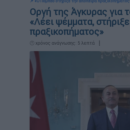
📌 «Ο Πομπέο στήριξε την απόπειρα πραξικοπήματος
Οργή της Άγκυρας για τ
«Λέει ψέμματα, στήριξε
πραξικοπήματος»
🕛 χρόνος ανάγνωσης: 5 λεπτά ┋