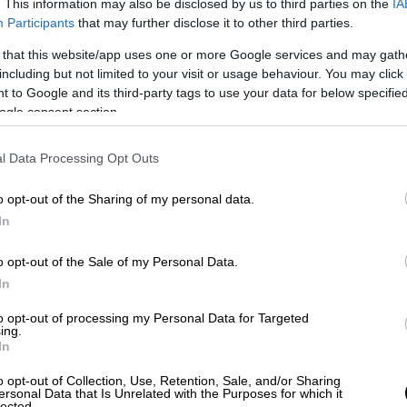
. This information may also be disclosed by us to third parties on the
IA
υπριακό λόμπι όταν θα είναι υποψήφιος
Participants
that may further disclose it to other third parties.
 that this website/app uses one or more Google services and may gath
ι και το γεγονός ότι ο
ίδιος δεν είχε
including but not limited to your visit or usage behaviour. You may click 
 to Google and its third-party tags to use your data for below specifi
του Μάικ Πομπέο
τότε να τον
συναντήσει
ogle consent section.
πρόεδρός μας) δεν έκανε κάτι, όπως έκανε η
l Data Processing Opt Outs
ικαιώματα των Τούρκων της Δυτικής
o opt-out of the Sharing of my personal data.
α έχει κάνει πράγματα γι’ αυτούς επί
In
 που ήλθαμε στην εξουσία ως κυβέρνηση
ς αιχμές εναντίον της Ελλάδας για τον
o opt-out of the Sale of my Personal Data.
ας.
In
 απειλές
εναντίον
Πατριάρχη
και
δεν
to opt-out of processing my Personal Data for Targeted
ing.
ε πάντα κάθε είδους υποστήριξη. (Ο
In
 επισκεφτεί την Κωνσταντινούπολη, ότι
o opt-out of Collection, Use, Retention, Sale, and/or Sharing
τι ήθελε να με συναντήσει εκεί. Η απάντησή
ersonal Data that Is Unrelated with the Purposes for which it
lected.