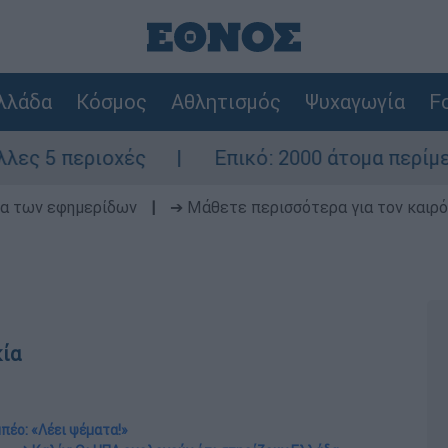
λλάδα
Κόσμος
Αθλητισμός
Ψυχαγωγία
Fo
οχές
Επικό: 2000 άτομα περίμεναν τον γά
δα των εφημερίδων
|
➔ Μάθετε περισσότερα για τον καιρό
κία
πέο: «Λέει ψέματα!»