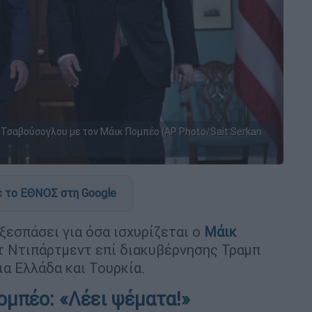
Τσαβούσογλου με τον Μάικ Πομπέο (AP Photo/Sait Serkan
 το ΕΘΝΟΣ στη Google
ξεσπάσει για όσα ισχυρίζεται ο
Μάικ
τ Ντιπάρτμεντ επί διακυβέρνησης Τραμπ
για Ελλάδα και Τουρκία.
ομπέο: «Λέει ψέματα!»