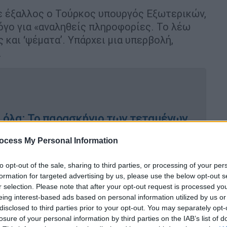
κε έξαλλος ο Τούρκος υπουργός Εξωτερικών,
λόγο για «αναληθείς πληροφορίες. Το λέω
 και ‘ψέματα’. Υπάρχει μια υπερβολή,
.
α όλα: Το παρασκήνιο των τεταμένων
ατούχους και η στήριξη στην Ελλάδα
ocess My Personal Information
to opt-out of the sale, sharing to third parties, or processing of your per
formation for targeted advertising by us, please use the below opt-out s
υ με τον υπουργό Εξωτερικών της
r selection. Please note that after your opt-out request is processed y
είπε ότι «αυτά τα πράγματα είναι που ήδη
eing interest-based ads based on personal information utilized by us or
ΠΑ
, αυτή την
πολιτική ισορροπίας με την
disclosed to third parties prior to your opt-out. You may separately opt-
losure of your personal information by third parties on the IAB’s list of
έα
. Και βλέπουμε ότι τα έγραψε αυτά ειδικά