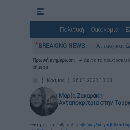
Πολιτική
Οικονομία
Ε
 κατάσταση Red Code η Αττική και άλλες 5 περι
BREAKING NEWS:
Πρωινή ενημέρωση:
➔ Δείτε τα πρωτοσέλι
σήμερα
┋
Κόσμος
┋
26.01.2023 13:03
Μαρία Ζαχαράκη
Ανταποκρίτρια στην Τουρ
Ενότητες στο άρθρο:
📌 Τσαβούσογλου για βιβλίο Πομ