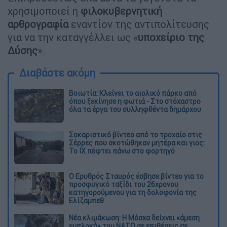
χρησιμοποιεί η
φιλοκυβερνητική
αρθρογραφία
εναντίον της αντιπολίτευσης
για να την καταγγέλλει ως «
υποχείριο της
Δύσης
».
Διαβάστε ακόμη
Βοιωτία: Κλείνει το αιολικό πάρκο από
όπου ξεκίνησε η φωτιά - Στο στόχαστρο
όλα τα έργα του συλληφθέντα δημάρχου
Σοκαριστικό βίντεο από το τροχαίο στις
Σέρρες που σκοτώθηκαν μητέρα και γιος:
Το ΙΧ πέφτει πάνω στο φορτηγό
Ο Ερυθρός Σταυρός έσβησε βίντεο για το
προσφυγικό ταξίδι του 26χρονου
κατηγορούμενου για τη δολοφονία της
Ελίζαμπεθ
Νέα κλιμάκωση: Η Μόσχα δείχνει «άμεση
εμπλοκή» του ΝΑΤΟ σε επιθέσεις σε