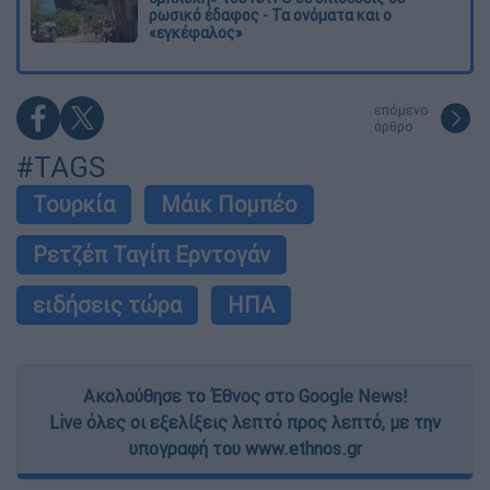
ρωσικό έδαφος - Τα ονόματα και ο
«εγκέφαλος»
επόμενο
άρθρο
#TAGS
Τουρκία
Μάικ Πομπέο
Ρετζέπ Ταγίπ Ερντογάν
ειδήσεις τώρα
ΗΠΑ
Ακολούθησε το Έθνος στο Google News!
Live όλες οι εξελίξεις λεπτό προς λεπτό, με την
υπογραφή του www.ethnos.gr