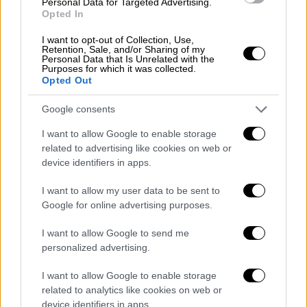
Εντυπωσιακό πάντως είναι ότι έσπευσαν
Personal Data for Targeted Advertising.
Opted In
αμέσως δύο ανώτεροι κρατικοί
αξιωματούχοι να απαντήσουν σε έναν πρώην
I want to opt-out of Collection, Use,
Retention, Sale, and/or Sharing of my
υπουργό των ΗΠΑ
χωρίς μάλιστα να
Personal Data that Is Unrelated with the
Purposes for which it was collected.
διαψεύδουν κανένα από τα γεγονότα
, που
Opted Out
ανέφερε ο Πομπέο. Το μόνο που έκαναν ήταν
να αναφερθούν σε
διαστρέβλωση της
Google consents
αλήθειας
.
I want to allow Google to enable storage
related to advertising like cookies on web or
Δυτικό «χτύπημα» στην Τουρκία
device identifiers in apps.
Οι ισχυρισμοί Πομπέο και όλο το
I want to allow my user data to be sent to
παραπολιτικό παρασκήνιο
που ξεδιπλώνει
Google for online advertising purposes.
στο βιβλίο του κατά της Τουρκίας είναι
I want to allow Google to send me
άλλο ένα
δυτικό «χτύπημα»
που δέχεται
personalized advertising.
αυτές τις μέρες η Άγκυρα η οποία
νιώθει να
βάλλεται από παντού
, καθώς δέχεται πυρά
I want to allow Google to enable storage
related to analytics like cookies on web or
από
Σουηδία
,
Βρετανία
,
Γερμανία
και πλέον
device identifiers in apps.