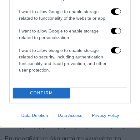
και από τις
ΗΠΑ
.
I want to allow Google to enable storage
Όλα αυτά ενώ η χώρα βρίσκεται σε ένα
related to functionality of the website or app.
απόλυτα
προεκλογικό περιβάλλον
, με έντονη
πόλωση
χωρίς ωστόσο αυτό να είναι και
I want to allow Google to enable storage
related to personalization.
κακό για την κυβέρνηση καθώς το
κλίμα
που
καλλιεργείται στο
εσωτερικό της Τουρκίας
,
I want to allow Google to enable storage
από δηλώσεις και Τύπο
είναι ότι η Δύση
related to security, including authentication
επιτίθεται στην Τουρκία
.
functionality and fraud prevention, and other
user protection.
«Έτσι ο Ερντογάν
μετατρέπεται σε θύμα και
η Δύση φαίνεται ξανά ότι είναι εχθρός της
Άγκυρας
. Στις υπόλοιπες χώρες κανείς δεν
CONFIRM
δείχνει να θέλει για πρόεδρο τον Ερντογάν
και
αυτό μετατρέπει αυτόματα τον Τούρκο
Data Deletion
Data Access
Privacy Policy
πρόεδρο σε συμπαθέστερο για την τουρκική
κοινή γνώμη», ανέφερε η Μαρία Ζαχαράκη
.
Επιπροσθέτως όλα αυτά τα γεγονότα τα