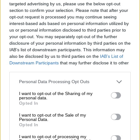
επικεφαλής της αμερικανικής διπλωματίας ο
targeted advertising by us, please use the below opt-out
οποίος ανέφερε ότι «
ήρθε να δει μόνο τον
section to confirm your selection. Please note that after your
Οικουμενικό Πατριάρχη για να δώσει ένα
opt-out request is processed you may continue seeing
interest-based ads based on personal information utilized by
μήνυμα στο κράτος της Τουρκίας
. Δεν ήθελα
us or personal information disclosed to third parties prior to
να δω κανέναν Τούρκο, δεν ήρθα για αυτούς,
your opt-out. You may separately opt-out of the further
μόνο για έναν Χριστιανό ηγέτη»
, σημείωσε ο
disclosure of your personal information by third parties on the
ίδιος.
IAB’s list of downstream participants. This information may
also be disclosed by us to third parties on the
IAB’s List of
Downstream Participants
that may further disclose it to other
third parties.
Please note that this website/app uses one or more Google
Personal Data Processing Opt Outs
services and may gather and store information including but
not limited to your visit or usage behaviour. You may click to
I want to opt-out of the Sharing of my
personal data.
video
grant or deny consent to Google and its third-party tags to
Opted In
use your data for below specified purposes in below Google
consent section.
I want to opt-out of the Sale of my
Personal Data.
Opted In
I want to opt-out of processing my