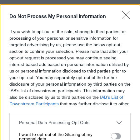
Do Not Process My Personal Information
If you wish to opt-out of the sale, sharing to third parties, or
processing of your personal or sensitive information for
targeted advertising by us, please use the below opt-out
section to confirm your selection. Please note that after your
ΔΙΑΒΑΣΤΕ ΕΠΙΣΗΣ
opt-out request is processed you may continue seeing
interest-based ads based on personal information utilized by
us or personal information disclosed to third parties prior to
Κόσμος
|
07.02.2023 09:26
your opt-out. You may separately opt-out of the further
Σεισμός στην Τουρκία: Δραματική
disclosure of your personal information by third parties on the
διάσωση ατόμου στον αέρα του OPEN
IAB’s list of downstream participants. This information may
– 2 ημέρες μετά τη δόνηση
also be disclosed by us to third parties on the
IAB’s List of
Downstream Participants
that may further disclose it to other
third parties.
Κόσμος
|
07.02.2023 08:57
Please note that this website/app uses one or more Google
Τραγική ιστορία από τη Συρία:
Personal Data Processing Opt Outs
services and may gather and store information including but
Μητέρα γέννησε το μωρό της και
not limited to your visit or usage behaviour. You may click to
I want to opt-out of the Sharing of my
πέθανε - Σώο βρέθηκε το βρέφος
personal data.