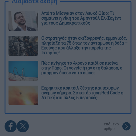
Διαβάστε ακόμη
Από το Μίσιγκαν στον Λευκό Οίκο: Τι
σημαίνει η νίκη του Αμπντούλ Ελ-Σαγέντ
για τους Δημοκρατικούς
O στρατηγός ήταν σχιζοφρενής, εμμονικός,
πλησίαζε τα 75 όταν τον αντάμωσε η δόξα –
Εκείνος που άλλαξε την πορεία της
Ιστορίας!
Πώς πνίγηκε το 4χρονο παιδί σε πισίνα
στην Πάρο: Οι γονείς ήταν στη θάλασσα, ο
μπάρμαν έπεσε να το σώσει
Εκρηκτικό κοκτέιλ ζέστης και ισχυρών
ανέμων σήμερα: Σε κατάσταση Red Code η
Αττική και άλλες 5 περιοχές
επόμενο
άρθρο