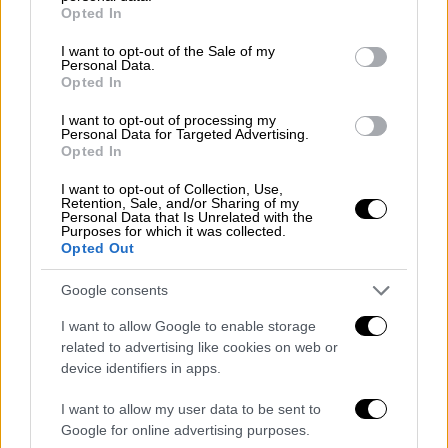
grant or deny consent to Google and its third-party tags to
Opted In
μέσα στα χαλάσματα
use your data for below specified purposes in below Google
consent section.
I want to opt-out of the Sale of my
Personal Data.
Opted In
«Η ακολουθία μπορεί να κρατήσει και ένα
I want to opt-out of processing my
Personal Data for Targeted Advertising.
χρόνο, και μάλιστα με μεγάλους
Opted In
μετασεισμούς, μπορεί να έχουμε και 7,5
I want to opt-out of Collection, Use,
Ρίχτερ, έχει ενεργοποιηθεί ένα πού μεγάλο
Retention, Sale, and/or Sharing of my
Personal Data that Is Unrelated with the
ρήγμα.
Έχουμε φαινόμενο ντόμινο πάνω στο
Purposes for which it was collected.
ίδιο ρήγμα
. Θα έχουμε σίγουρα νέες
Opted Out
καταρρεύσεις κτηρίων. Τα θύματα θα
Google consents
ξεπεράσουν τα 15.000, και μην ξεχνάμε και
τη Συρία, θα ανέβει κατά πολύ η εκατόμβη
I want to allow Google to enable storage
related to advertising like cookies on web or
θυμάτων» σημείωσε ο καθηγητής
device identifiers in apps.
σεισμολογίας.
I want to allow my user data to be sent to
«Το συγκεκριμένο ρήγμα (της Τουρκίας)
δε
Google for online advertising purposes.