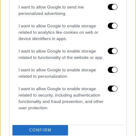
θα μας επηρεάσει, μπορεί να επηρεάσει την
I want to allow Google to send me
Κύπρο
, αλλά ο σεισμός θα γίνει στη θάλασσα,
personalized advertising.
θα είναι της τάξης 6 με 6,5 το πολύ, και η
δόμηση της Κύπρου δεν έχει καμία σχέση με
I want to allow Google to enable storage
τη δόμηση της Ανατολίας» διευκρίνισε.
related to analytics like cookies on web or
device identifiers in apps.
Για το
Ακούγιου
ανέφερε ότι «ακόμα και
I want to allow Google to enable storage
Τούρκοι σεισμολόγοι έχουν πει για τον
related to functionality of the website or app.
πυρηνικό σταθμό ότι δεν έχουν γίνει οι
απαραίτητες σεισμικές μελέτες, ενώ έχει
I want to allow Google to enable storage
κατασκευαστεί από Ρώσους που δεν έχουν
related to personalization.
εμπειρία σε σεισμικά θέματα. Εκεί κοντά
I want to allow Google to enable storage
έχουμε ρήγμα που μπορεί να δώσει 7 με 7,5
related to security, including authentication
Ρίχτερ», σημείωσε δε, ο κ. Τσελέντης.
functionality and fraud prevention, and other
user protection.
ΟΛΕΣ ΟΙ ΕΙΔΗΣΕΙΣ
Σεισμός στην Τουρκία: Ολονύχτια μάχη
CONFIRM
στα συντρίμμια για επιζώντες –