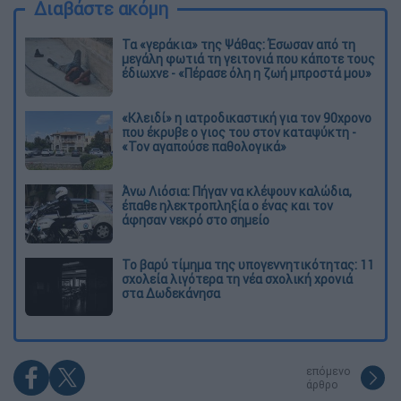
Διαβάστε ακόμη
Τα «γεράκια» της Ψάθας: Έσωσαν από τη
μεγάλη φωτιά τη γειτονιά που κάποτε τους
έδιωχνε - «Πέρασε όλη η ζωή μπροστά μου»
«Κλειδί» η ιατροδικαστική για τον 90χρονο
που έκρυβε ο γιος του στον καταψύκτη -
«Τον αγαπούσε παθολογικά»
Άνω Λιόσια: Πήγαν να κλέψουν καλώδια,
έπαθε ηλεκτροπληξία ο ένας και τον
άφησαν νεκρό στο σημείο
Το βαρύ τίμημα της υπογεννητικότητας: 11
σχολεία λιγότερα τη νέα σχολική χρονιά
στα Δωδεκάνησα
επόμενο
άρθρο