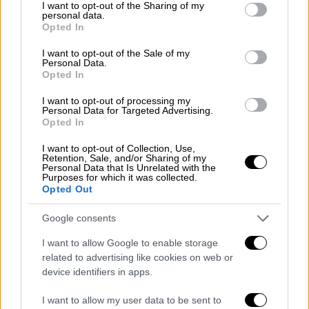
not limited to your visit or usage behaviour. You may click to
I want to opt-out of the Sharing of my
προσθέτει: «
Άμμος και χαλίκι
. Αυτό είναι
personal data.
grant or deny consent to Google and its third-party tags to
απαγορευτικό γιατί όταν γίνει η κατάρρευση
Opted In
use your data for below specified purposes in below Google
να μετατρέπεται (το κτίριο) σε σορό άμμου
consent section.
I want to opt-out of the Sale of my
και χαλικιών. Είναι απαράδεκτο. Σημαίνει
Personal Data.
Opted In
πολύ κακή ποιότητα βασικών υλικών
δόμησης».
I want to opt-out of processing my
Personal Data for Targeted Advertising.
Opted In
Από την πλευρά του ο Δημήτρης
Σταθακόπουλος, καθηγητής του Παντείου
I want to opt-out of Collection, Use,
Retention, Sale, and/or Sharing of my
Πανεπιστημίου αναφέρει πως το λόμπι
Personal Data that Is Unrelated with the
Purposes for which it was collected.
πέντε κατασκευαστικών εταιρειών, που έχει
Opted Out
καλές σχέσεις με τον Ερντογάν, έχει
κερδίσει πολλούς δημόσιους διαγωνισμούς
Google consents
και έχει τη στήριξη της κυβέρνησης.
I want to allow Google to enable storage
related to advertising like cookies on web or
«Οι εταιρείες αυτές παίρνουν μεγάλα
device identifiers in apps.
πρότζεκτ. Όταν γίνονται δημόσιοι
διαγωνισμοί, εμφανίζονται οι συγκεκριμένες
I want to allow my user data to be sent to