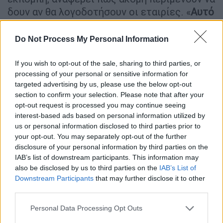
δουν αν θα λογοδοτήσουν οι εταιρίες. «
Αυτό
που υποφέρουμε περισσότερο στη Τουρκία
είναι η έλλειψη λογοδοσίας εκείνων που
Do Not Process My Personal Information
προκάλεσαν αυτά τα γεγονότα
».
If you wish to opt-out of the sale, sharing to third parties, or
«Κτίρια από άμμο και χαλίκι»
processing of your personal or sensitive information for
targeted advertising by us, please use the below opt-out
Χαρακτηριστικά είναι τα σχόλια του
section to confirm your selection. Please note that after your
Παναγιώτη Καρύδη
,
καθηγητή αντισεισμικών
opt-out request is processed you may continue seeing
interest-based ads based on personal information utilized by
κατασκευών
στο
Open
, o οποίος έκανε λόγο
us or personal information disclosed to third parties prior to
για «απαγορευτικές» κατασκευές που
έγιναν
your opt-out. You may separately opt-out of the further
αιτία να χαθούν χιλιάδες ζωές από τον
disclosure of your personal information by third parties on the
καταστροφικό σεισμό
.
IAB’s list of downstream participants. This information may
also be disclosed by us to third parties on the
IAB’s List of
«Η
μορφή και ο τρόπος κατάρρευσης των
Downstream Participants
that may further disclose it to other
third parties.
κτιρίων
είναι παρόμοιος με τον τρόπο που
κατεδαφίζουμε κτίρια τοποθετώντας
Please note that this website/app uses one or more Google
Personal Data Processing Opt Outs
εκρηκτικά στα θεμέλια
» λέει αρχικά και
services and may gather and store information including but