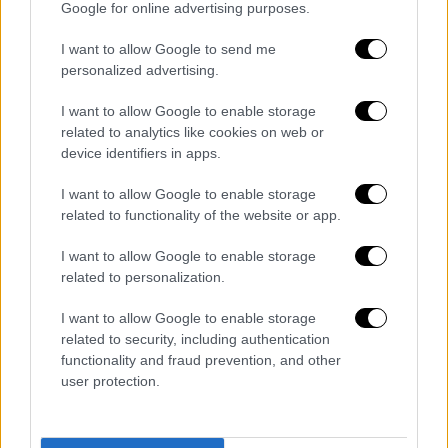
Google for online advertising purposes.
εταιρείες, που είναι του ίδιου ανθρώπου
ουσιαστικά, χτυπούν τις προσφορές και
I want to allow Google to send me
πάντα ο διαγωνισμός καταλήγει στον ίδιο»,
personalized advertising.
αναφέρει χαρακτηριστικά.
I want to allow Google to enable storage
Η αντιπολίτευση, μάλιστα, κάνει λόγο για
related to analytics like cookies on web or
device identifiers in apps.
«συμμορία» του
Ερντογάν
, η οποία «έφαγε»
τα χρήματα που είχαν αποταμιευθεί από τον
I want to allow Google to enable storage
φόρο σεισμού, αφήνοντας απροστάτευτους
related to functionality of the website or app.
τους πολίτες.
I want to allow Google to enable storage
related to personalization.
Περισσότεροι από 25.000 άνθρωποι
σκοτώθηκαν από τον σεισμό στην Τουρκία
I want to allow Google to enable storage
και στη Συρία, σύμφωνα με τα
related to security, including authentication
επικαιροποιημένα στοιχεία που δόθηκαν
functionality and fraud prevention, and other
user protection.
σήμερα στη δημοσιότητα.