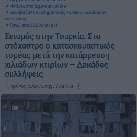
📌 «Κτίρια από άμμο και χαλίκι»
📌 Δεν έβαζαν υποστηρικτικές κολώνες και έκαναν...
εκπτώσεις
📌 Πάνω από 25.000 νεκροί
Σεισμός στην Τουρκία: Στο
στόχαστρο ο κατασκευαστικός
τομέας μετά την κατάρρευση
χιλιάδων κτιρίων – Δεκάδες
συλλήψεις
🕛 χρόνος ανάγνωσης: 7 λεπτά ┋