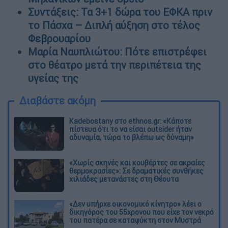
Συντάξεις: Τα 3+1 δώρα του ΕΦΚΑ πριν
το Πάσχα – Διπλή αύξηση στο τέλος
Φεβρουαρίου
Μαρία Ναυπλιώτου: Πότε επιστρέφει
στο θέατρο μετά την περιπέτεια της
υγείας της
Διαβάστε ακόμη
Kadebostany στο ethnos.gr: «Κάποτε
πίστευα ότι το να είσαι outsider ήταν
αδυναμία, τώρα το βλέπω ως δύναμη»
«Χωρίς σκηνές και κουβέρτες σε ακραίες
θερμοκρασίες»: Σε δραματικές συνθήκες
χιλιάδες μετανάστες στη Θέουτα
«Δεν υπήρχε οικονομικό κίνητρο» λέει ο
δικηγόρος του 55χρονου που είχε τον νεκρό
του πατέρα σε καταψύκτη στον Μυστρά