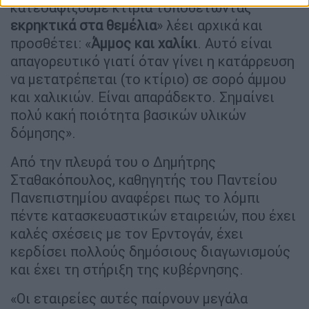
κατεδαφίζουμε κτίρια τοποθετώντας
εκρηκτικά στα θεμέλια
» λέει αρχικά και
προσθέτει: «
Άμμος και χαλίκι
. Αυτό είναι
απαγορευτικό γιατί όταν γίνει η κατάρρευση
να μετατρέπεται (το κτίριο) σε σορό άμμου
και χαλικιών. Είναι απαράδεκτο. Σημαίνει
πολύ κακή ποιότητα βασικών υλικών
δόμησης».
Από την πλευρά του ο Δημήτρης
Σταθακόπουλος, καθηγητής του Παντείου
Πανεπιστημίου αναφέρει πως το λόμπι
πέντε κατασκευαστικών εταιρειών, που έχει
καλές σχέσεις με τον Ερντογάν, έχει
κερδίσει πολλούς δημόσιους διαγωνισμούς
και έχει τη στήριξη της κυβέρνησης.
«Οι εταιρείες αυτές παίρνουν μεγάλα