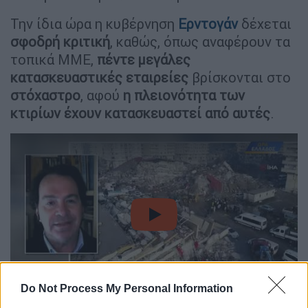
Την ίδια ώρα η κυβέρνηση
Ερντογάν
δέχεται
σφοδρή κριτική
, καθώς, όπως αναφέρουν τα
τοπικά ΜΜΕ,
πέντε μεγάλες
κατασκευαστικές εταιρείες
βρίσκονται στο
στόχαστρο
, αφού
η πλειονότητα των
κτιρίων έχουν κατασκευαστεί από αυτές
.
video
Do Not Process My Personal Information