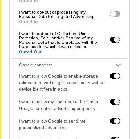
Opted In
Σύμφωνα με το ρεπορτάζ του
Open
, το ότι
I want to opt-out of processing my
ακόμη δεν έχουν αποδοθεί ευθύνες στις
Personal Data for Targeted Advertising.
εταιρείες, για τις οποίες
στελέχη της
Opted In
αντιπολίτευσης
ανέφεραν πως όλες χαίρουν
I want to opt-out of Collection, Use,
της στήριξης του Τούρκου προέδρου, έχει
Retention, Sale, and/or Sharing of my
Personal Data that Is Unrelated with the
προκαλέσει έντονη κριτική ακόμη και από
Purposes for which it was collected.
Opted Out
παρουσιάστριες τηλεοπτικών εκπομπών,
αλλά και στελέχη της αντιπολίτευσης.
Google consents
«
Υποτίθεται ότι ήταν κτίρια ανθεκτικά με
I want to allow Google to enable storage
υλικά υψηλής ποιότητας. Κάποια κόστισαν
related to advertising like cookies on web or
device identifiers in apps.
ως και 3 εκατομμύρια λίρες
» αναφέρει μία
βουλευτής της αντιπολίτευσης. «
Μπορείτε
I want to allow my user data to be sent to
να αγοράσετε τον θάνατό σας με 2.850.000
Google for online advertising purposes.
λίρες αγαπητοί θεατές
» ακούγεται να λέει
I want to allow Google to send me
σε άλλο καυστικό σχόλιο κατά των
personalized advertising.
κατασκευαστικών εταιριών.