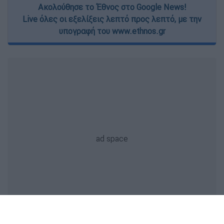
Ακολούθησε το Έθνος στο Google News!
Live όλες οι εξελίξεις λεπτό προς λεπτό, με την
υπογραφή του www.ethnos.gr