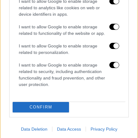
I want to allow Google to enable storage
Ο καθηγητής Μουσταφά Ερντίκ σε άλλη
related to analytics like cookies on web or
εκπομπή, αναφέρει πως ακόμη περιμένουν να
device identifiers in apps.
δουν αν θα λογοδοτήσουν οι εταιρίες. «
Αυτό
I want to allow Google to enable storage
που υποφέρουμε περισσότερο στη Τουρκία
related to functionality of the website or app.
είναι η έλλειψη λογοδοσίας εκείνων που
προκάλεσαν αυτά τα γεγονότα
».
I want to allow Google to enable storage
related to personalization.
«Κτίρια από άμμο και χαλίκι»
I want to allow Google to enable storage
Χαρακτηριστικά είναι τα σχόλια του
related to security, including authentication
functionality and fraud prevention, and other
Παναγιώτη Καρύδη
,
καθηγητή αντισεισμικών
user protection.
κατασκευών
στο
Open
, o οποίος έκανε λόγο
για «απαγορευτικές» κατασκευές που
έγιναν
αιτία να χαθούν χιλιάδες ζωές από τον
CONFIRM
καταστροφικό σεισμό
.
«Η
μορφή και ο τρόπος κατάρρευσης των
Data Deletion
Data Access
Privacy Policy
κτιρίων
είναι παρόμοιος με τον τρόπο που