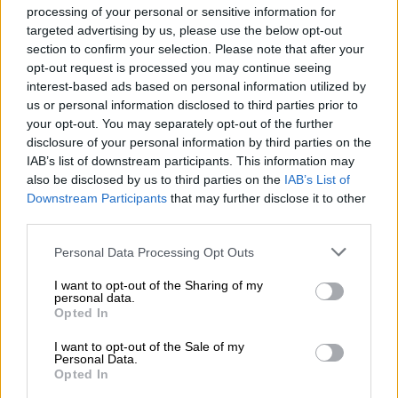
processing of your personal or sensitive information for
targeted advertising by us, please use the below opt-out
section to confirm your selection. Please note that after your
opt-out request is processed you may continue seeing
Το βίντεο είναι από την
επιχείρηση της
interest-based ads based on personal information utilized by
ΕΜΑΚ στο Χατάι,
κατά την οποία
us or personal information disclosed to third parties prior to
απεγκλωβίστηκε ένα
κορίτσι αλλά και 3
your opt-out. You may separately opt-out of the further
ακόμη άτομα
. Οι λήψεις προέρχονται από
disclosure of your personal information by third parties on the
IAB’s list of downstream participants. This information may
διαφορετικά σημεία του κτιρίου.
also be disclosed by us to third parties on the
IAB’s List of
Downstream Participants
that may further disclose it to other
Οι
διασώστες της ΕΜΑΚ βρέθηκαν μέσα σε
third parties.
ένα κτίριο το οποίο είχε καταρρεύσει στο
Χατάι
της Τουρκίας. Πάνω από τα κεφάλια
Please note that this website/app uses one or more Google
Personal Data Processing Opt Outs
services and may gather and store information including but
τους, τόνοι από τσιμέντο.
Έρποντας,
not limited to your visit or usage behaviour. You may click to
I want to opt-out of the Sharing of my
ανοίγουν σπιθαμή προς σπιθαμή τούνελ
και
personal data.
grant or deny consent to Google and its third-party tags to
Opted In
εντοπίζουν το επτάχρονο κοριτσάκι. Ακόμα
use your data for below specified purposes in below Google
και την ώρα που
βρίσκονται κάτω από τη Γη
consent section.
I want to opt-out of the Sale of my
Personal Data.
και γίνονται μετασεισμοί,
οι Έλληνες
Opted In
διασώστες δεν φεύγουν, παραμένουν και