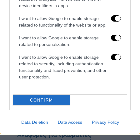
video
device identifiers in apps.
I want to allow Google to enable storage
related to functionality of the website or app.
I want to allow Google to enable storage
related to personalization.
ΟΛΕΣ ΟΙ ΕΙΔΗΣΕΙΣ
I want to allow Google to enable storage
Μέτρα στήριξης: Έκτακτο βοήθημα σε
related to security, including authentication
συνταξιούχους και ρυθμίσεις για νέες
functionality and fraud prevention, and other
και παλιές οφειλές- Η ακτινογραφία
user protection.
των ανακοινώσεων Μητσοτάκη
«Καμπανάκι» Μαγιορκίνη: «Μεγάλος
CONFIRM
κίνδυνος η χολέρα στην Τουρκία» - Τι
εξηγεί ο καθηγητής
Συναγερμός στο Ηράκλειο της Κρήτης:
Data Deletion
Data Access
Privacy Policy
Πυροβολισμοί σε άγρια καταδίωξη -
Αναφορές για τραυματίες