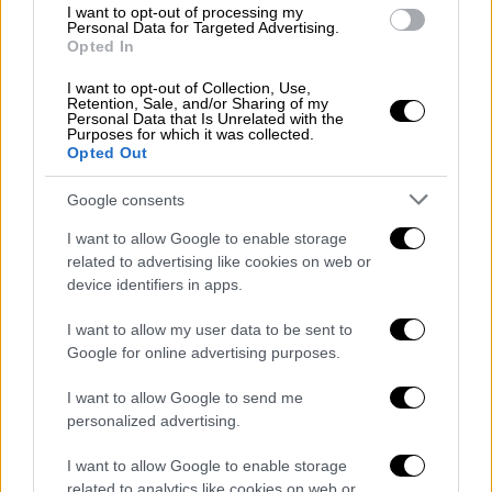
μιλάνε στο κοριτσάκι. Για να μπορέσουν να
I want to opt-out of processing my
Personal Data for Targeted Advertising.
φτάσουν όσο γίνεται πιο κοντά στο
Opted In
εγκλωβισμένο κοριτσάκι, οι διασώστες
I want to opt-out of Collection, Use,
σπάνε με το σφυράκι τους, τη μία πέτρα μετά
Retention, Sale, and/or Sharing of my
Personal Data that Is Unrelated with the
την άλλη.
Purposes for which it was collected.
Opted Out
Εκτός από την επιχείρηση για τον
Google consents
απεγκλωβισμό του κοριτσιού, στο βίντεο
περιέχονται πλάνα και από άλλες
I want to allow Google to enable storage
επιχειρήσεις διάσωσης στο ίδιο κτίριο στο
related to advertising like cookies on web or
device identifiers in apps.
Χατάι.
I want to allow my user data to be sent to
Το συγκλονιστικό βίντεο
Google for online advertising purposes.
I want to allow Google to send me
personalized advertising.
I want to allow Google to enable storage
related to analytics like cookies on web or