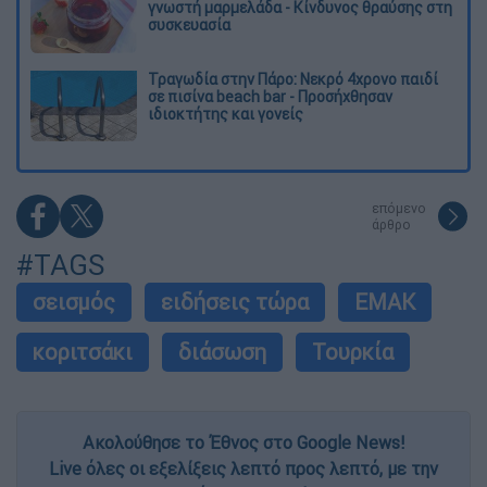
γνωστή μαρμελάδα - Κίνδυνος θραύσης στη
συσκευασία
Τραγωδία στην Πάρο: Νεκρό 4χρονο παιδί
σε πισίνα beach bar - Προσήχθησαν
ιδιοκτήτης και γονείς
επόμενο
άρθρο
#TAGS
σεισμός
ειδήσεις τώρα
ΕΜΑΚ
κοριτσάκι
διάσωση
Τουρκία
Ακολούθησε το Έθνος στο Google News!
Live όλες οι εξελίξεις λεπτό προς λεπτό, με την