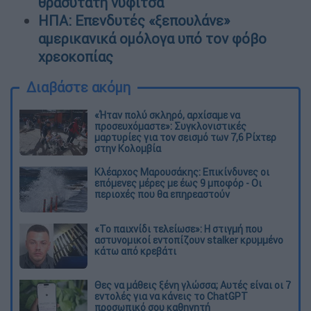
θρασύτατη νυφίτσα
ΗΠΑ: Επενδυτές «ξεπουλάνε»
αμερικανικά ομόλογα υπό τον φόβο
χρεοκοπίας
Διαβάστε ακόμη
«Ήταν πολύ σκληρό, αρχίσαμε να
προσευχόμαστε»: Συγκλονιστικές
μαρτυρίες για τον σεισμό των 7,6 Ρίχτερ
στην Κολομβία
Κλέαρχος Μαρουσάκης: Επικίνδυνες οι
επόμενες μέρες με έως 9 μποφόρ - Οι
περιοχές που θα επηρεαστούν
«Το παιχνίδι τελείωσε»: Η στιγμή που
αστυνομικοί εντοπίζουν stalker κρυμμένο
κάτω από κρεβάτι
Θες να μάθεις ξένη γλώσσα; Αυτές είναι οι 7
εντολές για να κάνεις το ChatGPT
προσωπικό σου καθηγητή