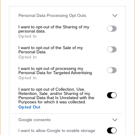
third parties.
«προκάλεσαν τη θανάτωση και τον
τραυματισμό περισσότερων του ενός
Please note that this website/app uses one or more Google
Personal Data Processing Opt Outs
services and may gather and store information including but
ατόμων με ενδεχόμενο δόλο», «δολοφονία
not limited to your visit or usage behaviour. You may click to
I want to opt-out of the Sharing of my
εκ προθέσεως», «παραμέληση εποπτικού
personal data.
grant or deny consent to Google and its third-party tags to
Opted In
καθήκοντος», «κατάχρηση καθήκοντος»,
use your data for below specified purposes in below Google
«απειλή», «εξύβριση», «μπλοκάρισμα
consent section.
I want to opt-out of the Sale of my
Personal Data.
επικοινωνίας», ενώ κατηγορούνται
Opted In
παράλληλα ότι διέπραξαν τα αδικήματα της
I want to opt-out of processing my
«παράβασης υποχρέωσης συνδρομής ή
Personal Data for Targeted Advertising.
ειδοποίησης», «συνωμοσίες στους
Opted In
διαγωνισμούς», «διαφθορά» και
I want to opt-out of Collection, Use,
«καταστροφή, απόκρυψη ή αλλαγή
Retention, Sale, and/or Sharing of my
Personal Data that Is Unrelated with the
αποδεικτικών στοιχείων του εγκλήματος».
Purposes for which it was collected.
Opted Out
Στην
αίτηση
οι
δικηγόροι
ζήτησαν να
Google consents
διεξαχθεί
έρευνα
κατά του Τούρκου
προέδρου, υπουργών, περιφερειαρχών,
I want to allow Google to enable storage