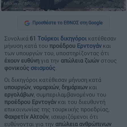
Μπλίνκεν/ AP
Προσθέστε το ΕΘΝΟΣ στη Google
Συνολικά
61
Τούρκοι
δικηγόροι
κατέθεσαν
μήνυση κατά του
προέδρου
Ερντογάν
και
των υπουργών του, υποστηρίζοντας ότι
έχουν ευθύνη
για την
απώλεια
ζωών
στους
φονικούς
σεισμούς
.
Οι δικηγόροι κατέθεσαν μήνυση κατά
υπουργών
,
νομαρχών
,
δημάρχων
και
εργολάβων
, συμπεριλαμβανομένου του
προέδρου Ερντογάν
και του διευθυντή
επικοινωνίας της τουρκικής προεδρίας,
Φαχρετίν
Αλτούν
, ισχυριζόμενοι ότι
ευθύνονται για την
απώλεια
ανθρώπινων