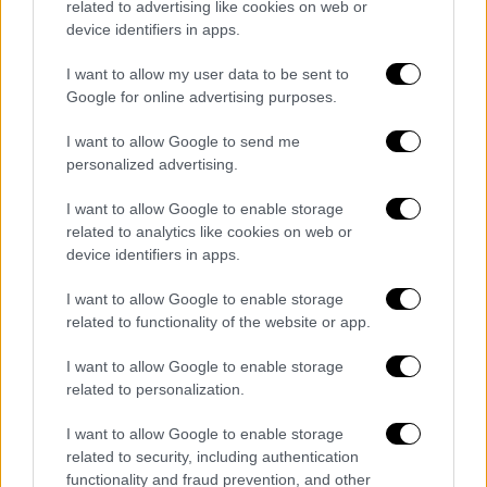
δημάρχων και άλλων επωνύμων.
related to advertising like cookies on web or
device identifiers in apps.
Ο Ερντογάν στοχεύει όσους θεωρούν
I want to allow my user data to be sent to
ότι η βοήθεια είναι ανεπαρκής: «Είστε
Google for online advertising purposes.
ανήθικοι, είστε ανέντιμοι»
I want to allow Google to send me
Ο Τούρκος πρόεδρος Ρετζέπ Ταγίπ Ερντογάν
personalized advertising.
έβαλε στο στόχαστρο σήμερα από τις
I want to allow Google to enable storage
σεισμόπληκτες περιοχές που επισκέφτηκαν
related to analytics like cookies on web or
όσους παραπονούνται για έλλειψη βοήθειας
device identifiers in apps.
μετά το σεισμό.
I want to allow Google to enable storage
«Ένας από αυτούς βγήκε και είπε ‘πού είναι η
related to functionality of the website or app.
Ερυθρά Ημισέληνος;’ Βρε ανήθικε, βρε άτιμε,
I want to allow Google to enable storage
βρε ποταπέ, τι είδους αδίστακτη
related to personalization.
συμπεριφορά είναι αυτή; Μια τέτοια ανήθικη
προσέγγιση προς τον ίδιο το θεσμό και την
I want to allow Google to enable storage
related to security, including authentication
ίδια την οργάνωση της δεν μπορεί να
functionality and fraud prevention, and other