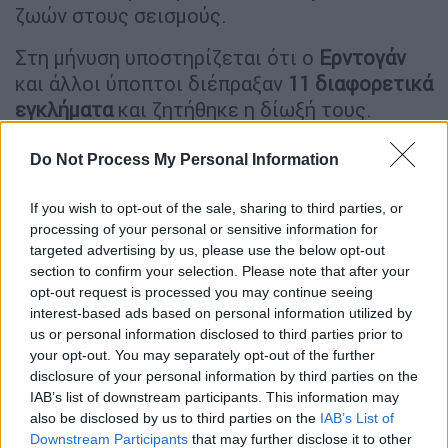
ζωών στους σεισμούς.
Στη μήνυση υποστηρίζεται ότι ο
Ερντογάν
και άλλοι ύποπτοι διέπραξαν
11 διαφορετικά
εγκλήματα
και ζητήθηκε η δίωξή τους.
Οι κατηγορίες των δικηγόρων
Do Not Process My Personal Information
Υπενθυμίζοντας τη δήλωση του
Τούρκου
If you wish to opt-out of the sale, sharing to third parties, or
προέδρου Ερντογάν
, «Αυτά είναι πράγματα
processing of your personal or sensitive information for
μοίρας», οι 61 δικηγόροι υποστηρίζουν ότι
targeted advertising by us, please use the below opt-out
«ενώ ο λαός αναγκάζεται να φέρει εις πέρας
section to confirm your selection. Please note that after your
opt-out request is processed you may continue seeing
τις υποχρεώσεις που το κράτος δεν μπορεί
interest-based ads based on personal information utilized by
να εκπληρώσει με τα δικά του
ανεπαρκή
us or personal information disclosed to third parties prior to
μέσα
, σε κάθε πόνο που αντιμετωπίζει η
your opt-out. You may separately opt-out of the further
χώρα μας, ο πρόεδρος Ρετζέπ Ταγίπ
disclosure of your personal information by third parties on the
IAB’s list of downstream participants. This information may
Ερντογάν καταφεύγει στη μοιρολατρία».
also be disclosed by us to third parties on the
IAB’s List of
Downstream Participants
that may further disclose it to other
Οι
δικηγόροι
αναφέρουν ότι οι
ύποπτοι