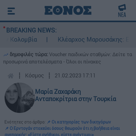
BREAKING NEWS:
 Κολομβία
Κλέαρχος Μαρουσάκης: Επικίνδυ
δημοφιλές τώρα:
Voucher παιδικών σταθμών: Δείτε τα
προσωρινά αποτελέσματα - Όλοι οι πίνακες
┋
Κόσμος
┋
21.02.2023 17:11
Μαρία Ζαχαράκη
Ανταποκρίτρια στην Τουρκία
Ενότητες στο άρθρο:
📌 Οι κατηγορίες των δικηγόρων
📌 Ο Ερντογάν στοχεύει όσους θεωρούν ότι η βοήθεια είναι
ανεπαρκής: «Είστε ανήθικοι, είστε ανέντιμοι»