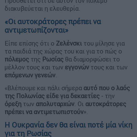
Προσθέτει ότι σε αυτόν τον πόλεμο
διακυβεύεται η ελευθερία.
«Οι αυτοκράτορες πρέπει να
αντιμετωπίζονται»
Είπε επίσης ότι ο
Ζελένσκι
του μίλησε για
τα παιδιά της χώρας του και για το πώς ο
πόλεμος
της
Ρωσίας
θα διαμορφώσει το
μέλλον τους και των
εγγονών
τους και των
επόμενων
γενεών
.
«Βλέπουμε και πάλι σήμερα
αυτό που ο λαός
της Πολωνίας είδε για δεκαετίες
- την
όρεξη
των
απολυταρχών
. Οι
αυτοκράτορες
πρέπει
να αντιμετωπιστούν
».
Η Ουκρανία δεν θα είναι ποτέ μία νίκη
για τη Ρωσίας