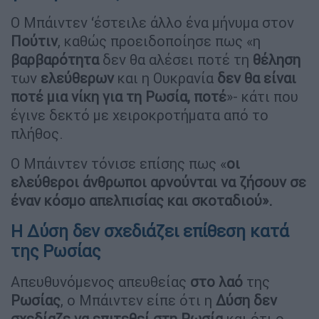
Ο Μπάιντεν ‘έστειλε άλλο ένα μήνυμα στον
Πούτιν
, καθώς προειδοποίησε πως «η
βαρβαρότητα
δεν θα αλέσει ποτέ τη
θέληση
των
ελεύθερων
και η Ουκρανία
δεν θα είναι
ποτέ μια νίκη για τη Ρωσία, ποτέ
»- κάτι που
έγινε δεκτό με χειροκροτήματα από το
πλήθος.
Ο Μπάιντεν τόνισε επίσης πως «
οι
ελεύθεροι άνθρωποι αρνούνται να ζήσουν σε
έναν κόσμο απελπισίας και σκοταδιού».
Η Δύση δεν σχεδιάζει επίθεση κατά
της Ρωσίας
Απευθυνόμενος απευθείας
στο λαό
της
Ρωσίας
, ο Μπάιντεν είπε ότι η
Δύση δεν
σχεδίαζε να επιτεθεί στη Ρωσία
και ότι ο