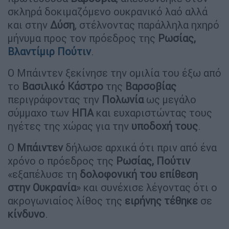
σκληρά δοκιμαζόμενο ουκρανικό λαό αλλά
και στην
Δύση
, στέλνοντας παράλληλα ηχηρό
μήνυμα προς τον πρόεδρος της
Ρωσίας,
Βλαντίμιρ
Πούτιν
.
Ο Μπάιντεν ξεκίνησε την ομιλία του έξω από
το
Βασιλικό
Κάστρο
της
Βαρσοβίας
περιγράφοντας την
Πολωνία
ως μεγάλο
σύμμαχο των
ΗΠΑ
και ευχαριστώντας τους
ηγέτες της χώρας για την
υποδοχή
τους
.
Ο
Μπάιντεν
δήλωσε αρχικά ότι πριν από ένα
χρόνο ο πρόεδρος της
Ρωσίας,
Πούτιν
«εξαπέλυσε τη
δολοφονική του επίθεση
στην Ουκρανία
» και συνέχισε λέγοντας ότι ο
ακρογωνιαίος λίθος της
ειρήνης
τέθηκε
σε
κίνδυνο
.