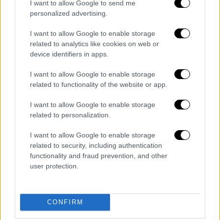
Ο Μπάιντεν έδειξε επίσης την υποστήριξή
I want to allow Google to send me
personalized advertising.
του στους «γενναίους ηγέτες της
αντιπολίτευσης», συμπεριλαμβανομένων
I want to allow Google to enable storage
εκείνων της
Λευκορωσίας
και της
related to analytics like cookies on web or
Μολδαβίας
.
device identifiers in apps.
Είπε ακόμα ότι είναι περήφανος που
I want to allow Google to enable storage
related to functionality of the website or app.
στέκεται στο πλευρό των "ανθρώπων που
αγαπούν την ελευθερία" αυτών των εθνών,
I want to allow Google to enable storage
καθώς ο αγώνας τους για την "απόκτηση της
related to personalization.
ανεξαρτησίας τους έβαλε στο δρόμο προς
I want to allow Google to enable storage
την ένταξη στην ΕΕ".
related to security, including authentication
functionality and fraud prevention, and other
Η υποστήριξη προς την Ουκρανία
user protection.
«δεν θα υποχωρήσει»
CONFIRM