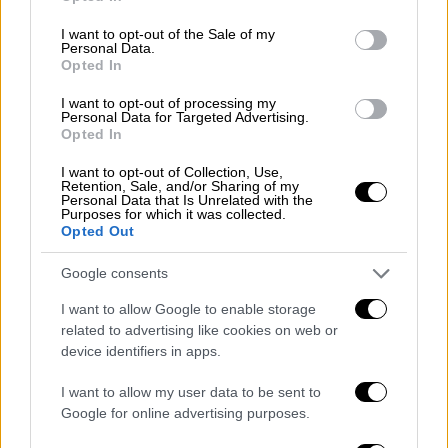
use your data for below specified purposes in below Google
σημειώνοντας ότι το
θάρρος
του έχει
consent section.
I want to opt-out of the Sale of my
σφυρηλατηθεί
από
«φωτιά και ατσάλι»
.
Personal Data.
Opted In
Η δημοκρατία στον κόσμο έγινε ισχυρότερη,
I want to opt-out of processing my
όχι
ασθενέστερη
, αλλά οι απολυταρχικοί του
Personal Data for Targeted Advertising.
Opted In
κόσμου έγιναν πιο αδύναμοι, πρόσθεσε ο
Μπάιντεν
.
I want to opt-out of Collection, Use,
Retention, Sale, and/or Sharing of my
Personal Data that Is Unrelated with the
Η αναφορά στους λαούς της Πολωνία
Purposes for which it was collected.
Opted Out
Αναφερόμενος στον
λαό
της
Πολωνίας
,
Google consents
σημείωσε ότι το να ξέρεις ποιον
υποστηρίζεις
είναι το πιο σημαντικό και το
I want to allow Google to enable storage
να ξέρεις ποιος είναι μαζί σου είναι αυτό
related to advertising like cookies on web or
device identifiers in apps.
που κάνει τη διαφορά - και ο λαός της
Πολωνίας
το ξέρει αυτό καλύτερα από τον
I want to allow my user data to be sent to
καθένα.
Google for online advertising purposes.