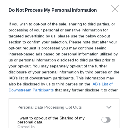
«περισσότερο ενωμένο από ποτέ».
Do Not Process My Personal Information
Ο Μπάιντεν είπε επίσης ότι ενώ
ο Πούτιν
πίστευε ότι η Δύση
θα εξαρτιόταν από την
If you wish to opt-out of the sale, sharing to third parties, or
processing of your personal or sensitive information for
αγορά ρωσικής ενέργειας, αντ' αυτού οι
targeted advertising by us, please use the below opt-out
χώρες της Ευρώπης βρήκαν άλλες αγορές
section to confirm your selection. Please note that after your
και συνεργάστηκαν με τις
ΗΠΑ
για να
opt-out request is processed you may continue seeing
τερματίσουν την εξάρτηση από το ρωσικό
interest-based ads based on personal information utilized by
αέριο.
us or personal information disclosed to third parties prior to
your opt-out. You may separately opt-out of the further
«Πίστευε ότι οι
απολυταρχικοί
ηγέτες
, όπως
disclosure of your personal information by third parties on the
IAB’s list of downstream participants. This information may
ο ίδιος, ήταν σκληροί και τότε συνάντησε τη
also be disclosed by us to third parties on the
IAB’s List of
σιδερένια
θέληση των
Αμερικανών
»,
Downstream Participants
that may further disclose it to other
δήλωσε.
third parties.
Αποθέωσε τον Βολοντίμιρ Ζελένσκι
Please note that this website/app uses one or more Google
Personal Data Processing Opt Outs
services and may gather and store information including but
not limited to your visit or usage behaviour. You may click to
I want to opt-out of the Sharing of my
Ο Μπάιντεν αποθέωσε τον πρόεδρο της
personal data.
grant or deny consent to Google and its third-party tags to
Ουκρανίας Βολοντίμιρ
Ζελένσκι
Opted In