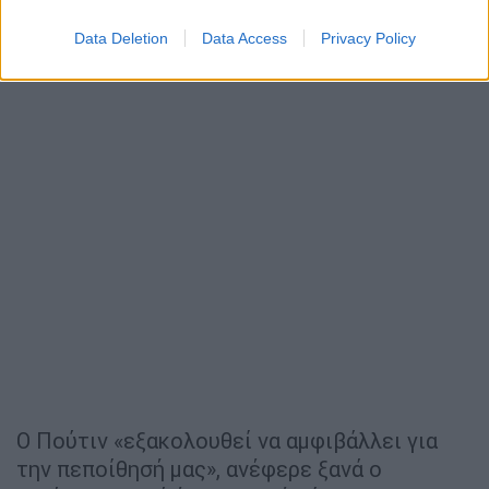
Data Deletion
Data Access
Privacy Policy
Ο Πούτιν «εξακολουθεί να αμφιβάλλει για
την πεποίθησή μας», ανέφερε ξανά ο