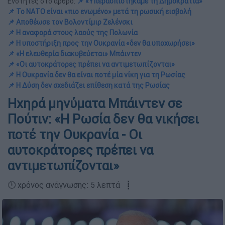
Ενότητες στο άρθρο:
📌 «Υπερασπιστήκαμε τη Δημοκρατία»
📌 Το ΝΑΤΟ είναι «πιο ενωμένο» μετά τη ρωσική εισβολή
📌 Αποθέωσε τον Βολοντίμιρ Ζελένσκι
📌 Η αναφορά στους λαούς της Πολωνία
📌 Η υποστήριξη προς την Ουκρανία «δεν θα υποχωρήσει»
📌 «Η ελευθερία διακυβεύεται» Μπάιντεν
📌 «Οι αυτοκράτορες πρέπει να αντιμετωπίζονται»
📌 Η Ουκρανία δεν θα είναι ποτέ μία νίκη για τη Ρωσίας
📌 Η Δύση δεν σχεδιάζει επίθεση κατά της Ρωσίας
Ηχηρά μηνύματα Μπάιντεν σε
Πούτιν: «Η Ρωσία δεν θα νικήσει
ποτέ την Ουκρανία - Οι
αυτοκράτορες πρέπει να
αντιμετωπίζονται»
🕛 χρόνος ανάγνωσης: 5 λεπτά ┋