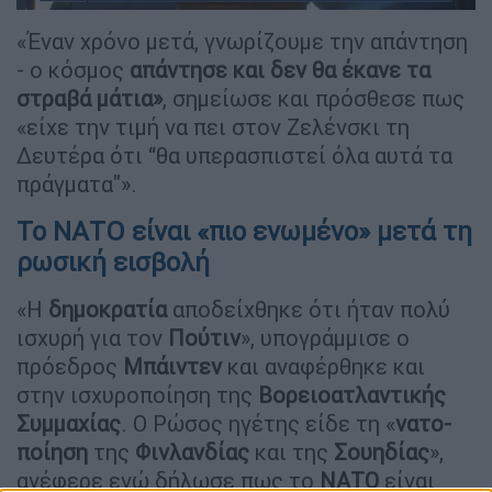
«Έναν χρόνο μετά, γνωρίζουμε την απάντηση
- ο κόσμος
απάντησε και δεν θα έκανε τα
στραβά μάτια»
, σημείωσε και πρόσθεσε πως
«είχε την τιμή να πει στον Ζελένσκι τη
Δευτέρα ότι “θα υπερασπιστεί όλα αυτά τα
πράγματα"».
Το ΝΑΤΟ είναι «πιο ενωμένο» μετά τη
ρωσική εισβολή
«Η
δημοκρατία
αποδείχθηκε ότι ήταν πολύ
ισχυρή για τον
Πούτιν
», υπογράμμισε ο
πρόεδρος
Μπάιντεν
και αναφέρθηκε και
στην ισχυροποίηση της
Βορειοατλαντικής
Συμμαχίας
. Ο Ρώσος ηγέτης είδε τη «
νατο-
ποίηση
της
Φινλανδίας
και της
Σουηδίας
»,
ανέφερε ενώ δήλωσε πως το
ΝΑΤΟ
είναι