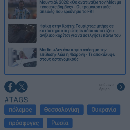
Μουντιάλ 2026: «Θα ανατινάξω τον Μέσι με
τέσσερις βόμβες» - Οι τρομοκρατικές
απειλές που ερεύνησε το FBI
Φρίκη στην Κρήτη: Τουρίστας μπήκε σε
κατάστημα και ρώτησε πόσο «κοστίζει»
ανήλικο κορίτσι για να ασελγήσει πάνω του
Marfin: «Δεν έχω καμία σχέση με την
επίθεση» λέει η 46χρονη - Τι αποκάλυψε
στους αστυνομικούς
επόμενο
άρθρο
#TAGS
πόλεμος
Θεσσαλονίκη
Ουκρανία
πρόσφυγες
Ρωσία