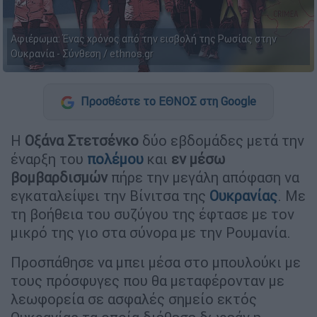
Αφιέρωμα: Ένας χρόνος από την εισβολή της Ρωσίας στην
Ουκρανία - Σύνθεση / ethnos.gr
Προσθέστε το ΕΘΝΟΣ στη Google
Η
Οξάνα Στετσένκο
δύο εβδομάδες μετά την
έναρξη του
πολέμου
και
εν μέσω
βομβαρδισμών
πήρε την μεγάλη απόφαση να
εγκαταλείψει την Βίνιτσα της
Ουκρανίας
. Με
τη βοήθεια του συζύγου της έφτασε με τον
μικρό της γιο στα σύνορα με την Ρουμανία.
Προσπάθησε να μπει μέσα στο μπουλούκι με
τους πρόσφυγες που θα μεταφέρονταν με
λεωφορεία σε ασφαλές σημείο εκτός