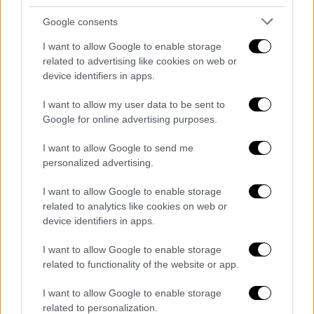
Όσο διάστημα έμεινε στην Ουκρανία οι
Google consents
Ρώσοι βομβάρδισαν εργοστάσια και
αποθήκες. «Προλάβαμε να φύγουμε πριν
I want to allow Google to enable storage
related to advertising like cookies on web or
χτυπήσουν σπίτια. Το σπίτι της κουμπάρας
device identifiers in apps.
μου ισοπεδώθηκε. Έχασα φίλους και
γνωστούς στον πόλεμο».
I want to allow my user data to be sent to
Google for online advertising purposes.
«Πυροβόλησαν το τρένο με το οποίο
αποχωρούσαμε»
I want to allow Google to send me
personalized advertising.
Την δικιά της περιπέτεια ζει εδώ και εννιά
I want to allow Google to enable storage
χρόνια η
Σοφία Λουκχάτσοβα
μέχρι να
related to analytics like cookies on web or
καταλήξει τους τελευταίους μήνες στην
device identifiers in apps.
Ελλάδα. Στα 15 της έφυγε από το Αλτσέβσκ
I want to allow Google to enable storage
του Λουγκάνσκ όταν ξεκίνησε ο πόλεμος και
related to functionality of the website or app.
εγκαταστάθηκε στη Ζαπορίζια. Σώθηκε από
θαύμα καθώς ένα από τα δύο τρένα της
I want to allow Google to enable storage
φυγής δέχτηκε απανωτούς πυροβολισμούς.
related to personalization.