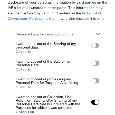
disclosure of your personal information by third parties on the
μας αγκάλιασαν» θα πει η Οξάνα.
IAB’s list of downstream participants. This information may
also be disclosed by us to third parties on the
IAB’s List of
Νέα αρχή προσπαθεί να κάνει και η Οξάνα. Η
Downstream Participants
that may further disclose it to other
εταιρία τηλεφωνικών πωλήσεων που
third parties.
δούλευε μέχρι την έναρξη του πολέμου και
Please note that this website/app uses one or more Google
έκλεισε μετά τη ρωσική εισβολή,
Personal Data Processing Opt Outs
services and may gather and store information including but
επαναλειτουργεί και η 42χρονη Ουκρανή
not limited to your visit or usage behaviour. You may click to
I want to opt-out of the Sharing of my
δέχτηκε ήδη πρόταση για να ξαναδουλέψει.
personal data.
grant or deny consent to Google and its third-party tags to
Opted In
use your data for below specified purposes in below Google
«Και αν δεν βρίσκονταν μια οικογένεια
consent section.
I want to opt-out of the Sale of my
Ελλήνων στην αρχή να μας φιλοξενήσει θα
Personal Data.
Opted In
μέναμε στο δρόμο Ξέρω ότι στην Ελλάδα
μένουν πολλοί ρωσόφιλοι.
Αλλά πρέπει οι
I want to opt-out of processing my
Personal Data for Targeted Advertising.
Έλληνες να μπουν στην θέση των Ουκρανών.
Opted In
Όταν θέλει ο γείτονας να πάρει το σπίτι σου,
I want to opt-out of Collection, Use,
πώς αντιδράς;
Αν έρχονταν ένας Τούρκος
Retention, Sale, and/or Sharing of my
Personal Data that Is Unrelated with the
στην Ελλάδα τι θα κάνατε; Δεν θα
Purposes for which it was collected.
προστάτευε τον τόπο του;» αναρωτιέται.
Opted Out