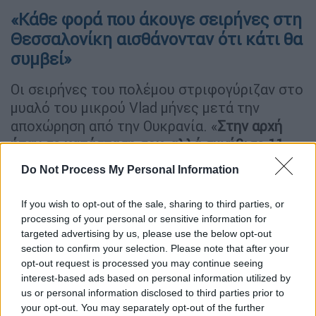
«Κάθε φορά που άκουγε σειρήνες στη
Θεσσαλονίκη αισθάνονταν ότι κάτι θα
συμβεί»
Οι σειρήνες του πολέμου στριφογύριζαν στο
μυαλό του μικρού Vlad μήνες μετά την
αποχώρηση από την Ουκρανία. «
Στην αρχή
ήταν σε κατάσταση σοκ, αλλά συνήθισε 11
μήνες μετά
. Κάθε φορά που άκουγε σειρήνες
Do Not Process My Personal Information
στη Θεσσαλονίκη αισθάνονταν ότι κάτι θα
συμβεί. Πλέον μετά από ψυχολογική
If you wish to opt-out of the sale, sharing to third parties, or
υποστήριξη ειδικών το έχει ξεπεράσει» λέει
processing of your personal or sensitive information for
με ανακούφιση η Οξάνα». Από τον
targeted advertising by us, please use the below opt-out
section to confirm your selection. Please note that after your
Σεπτέμβριο παρακολουθεί τα μαθήματα του
opt-out request is processed you may continue seeing
σχολείου του στην Ουκρανία διαδικτυακά και
interest-based ads based on personal information utilized by
η ζωή του επιστρέφει σιγά-σιγά σε
us or personal information disclosed to third parties prior to
καθημερινούς ρυθμούς. «Στην Θεσσαλονίκη
your opt-out. You may separately opt-out of the further