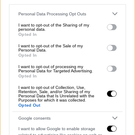
third parties.
— The Royal Family (@RoyalFamily)
Please note that this website/app uses one or more Google
Personal Data Processing Opt Outs
March 30, 2023
services and may gather and store information including but
not limited to your visit or usage behaviour. You may click to
I want to opt-out of the Sharing of my
personal data.
grant or deny consent to Google and its third-party tags to
Ο φον Μάλτζαν είπε ότι ήταν τιμή «που ο
Opted In
use your data for below specified purposes in below Google
βασιλιάς επέλεξε να έρθει στο Brodowin
consent section.
I want to opt-out of the Sale of my
στην πρώτη του κρατική επίσκεψη» σε μία
Personal Data.
Opted In
ένδειξη στήριξης «στη βιολογική γεωργία
και τη βιωσιμότητα». Ο 74χρονος Κάρολος ο
I want to opt-out of processing my
Personal Data for Targeted Advertising.
οποίος ανέβηκε στον θρόνο μετά τον θάνατο
Opted In
της βασίλισσας Ελισάβετ Β' τον Σεπτέμβριο,
πρόκειται να στεφθεί κατά τη διάρκεια
I want to opt-out of Collection, Use,
Retention, Sale, and/or Sharing of my
τελετής στέψης
στις 6 Μαΐου στο Αβαείο
Personal Data that Is Unrelated with the
Purposes for which it was collected.
του Γουέστμινστερ του Λονδίνου.
Opted Out
Στο αγρόκτημα Brodowin, πήρε μια πρώτη
Google consents
γεύση από την εμπειρία όταν ο
I want to allow Google to enable storage
ζαχαροπλάστης
της φάρμας του πρόσφερε