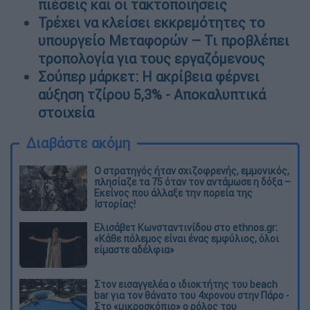
πιέσεις και οι τακτοποιήσεις
Τρέχει να κλείσει εκκρεμότητες το
υπουργείο Μεταφορών – Τι προβλέπει
τροπολογία για τους εργαζόμενους
Σούπερ μάρκετ: Η ακρίβεια φέρνει
αύξηση τζίρου 5,3% - Αποκαλυπτικά
στοιχεία
Διαβάστε ακόμη
O στρατηγός ήταν σχιζοφρενής, εμμονικός,
πλησίαζε τα 75 όταν τον αντάμωσε η δόξα –
Εκείνος που άλλαξε την πορεία της
Ιστορίας!
Ελισάβετ Κωνσταντινίδου στο ethnos.gr:
«Κάθε πόλεμος είναι ένας εμφύλιος, όλοι
είμαστε αδέλφια»
Στον εισαγγελέα ο ιδιοκτήτης του beach
bar για τον θάνατο του 4χρονου στην Πάρο -
Στο «μικροσκόπιο» ο ρόλος του