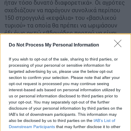
ήταν τόσο δυνατό διαφορετικά». Οι αγρότες
σχεδιάζουν να παράγουν συνολικά περίπου
150 στρογγυλά «κεφάλια» του «βασιλικού
τυριού» τα οποία θα πρέπει να ωριμάσουν
έξι έως οκτώ εβδομάδες προτού να είναι
έτοιμα για κατανάλωση και πώληση.
Do Not Process My Personal Information
The organic Brodowin Farm
If you wish to opt-out of the sale, sharing to third parties, or
(
@brodowin_de
) works hard to
processing of your personal or sensitive information for
reduce the environmental impacts of
targeted advertising by us, please use the below opt-out
agriculture.
section to confirm your selection. Please note that after your
opt-out request is processed you may continue seeing
interest-based ads based on personal information utilized by
🐄🧀 The King heard from farmers,
us or personal information disclosed to third parties prior to
apprentices, retailers and cooks who
your opt-out. You may separately opt-out of the further
work on the farm, to find out more
disclosure of your personal information by third parties on the
about their sustainable processes.
IAB’s list of downstream participants. This information may
also be disclosed by us to third parties on the
IAB’s List of
#RoyalVisitGermany
Downstream Participants
that may further disclose it to other
pic.twitter.com/OyCflqewAl