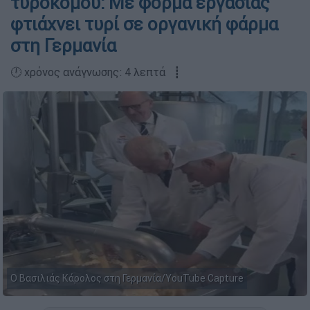
τυροκόμου: Mε φόρμα εργασίας
φτιάχνει τυρί σε οργανική φάρμα
στη Γερμανία
🕛 χρόνος ανάγνωσης: 4 λεπτά ┋
Ο Βασιλιάς Κάρολος στη Γερμανία/YouTube Capture